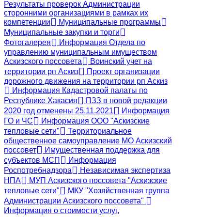
Результаты проверок Администрации
сторонними организациями в рамках их
компетенции
Муниципальные программы
Муниципальные закупки и торги
Фотогалерея
Информация Отдела по
управлению муниципальным имуществом
Аскизского поссовета
Воинский учет на
территории рп Аскиз
Проект организации
дорожного движения на территории рп Аскиз
Информация Кадастровой палаты по
Республике Хакасия
ПЗЗ в новой редакции
2020 год отменены 25.11.2021
Информация
ГО и ЧС
Информация ООО "Аскизские
тепловые сети"
Территориальное
общественное самоуправление МО Аскизский
поссовет
Имущественная поддержка для
субъектов МСП
Информация
Роспотребнадзора
Независимая экспертиза
НПА
МУП Аскизского поссовета "Аскизские
тепловые сети"
МКУ "Хозяйственная группа
Администрации Аскизского поссовета"
Информация о стоимости услуг,