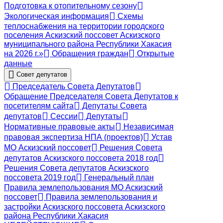
Подготовка к отопительному сезону
Экологическая информация
Схемы
теплоснабжения на территории городского
поселения Аскизский поссовет Аскизского
муниципального района Республики Хакасия
на 2026 г.»
Обращения граждан
Открытые
данные
Совет депутатов
Председатель Совета Депутатов
Обращение Председателя Совета Депутатов к
посетителям сайта
Депутаты Совета
депутатов
Сессии
Депутаты
Нормативные правовые акты
Независимая
правовая экспертиза НПА (проектов)
Устав
МО Аскизский поссовет
Решения Совета
депутатов Аскизского поссовета 2018 год
Решения Совета депутатов Аскизского
поссовета 2019 год
Генеральный план
Правила землепользования МО Аскизский
поссовет
Правила землепользования и
застройки Аскизского поссовета Аскизского
района Республики Хакасия