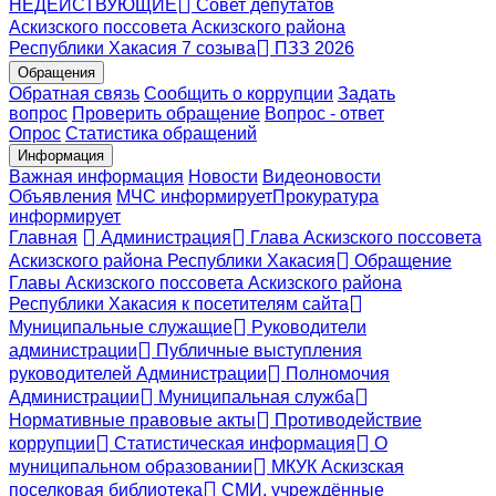
НЕДЕЙСТВУЮЩИЕ
Совет депутатов
Аскизского поссовета Аскизского района
Республики Хакасия 7 созыва
ПЗЗ 2026
Обращения
Обратная связь
Сообщить о коррупции
Задать
вопрос
Проверить обращение
Вопрос - ответ
Опрос
Статистика обращений
Информация
Важная информация
Новости
Видеоновости
Объявления
МЧС
информирует
Прокуратура
информирует
Главная
Администрация
Глава Аскизского поссовета
Аскизского района Республики Хакасия
Обращение
Главы Аскизского поссовета Аскизского района
Республики Хакасия к посетителям сайта
Муниципальные служащие
Руководители
администрации
Публичные выступления
руководителей Администрации
Полномочия
Администрации
Муниципальная служба
Нормативные правовые акты
Противодействие
коррупции
Статистическая информация
О
муниципальном образовании
МКУК Аскизская
поселковая библиотека
СМИ, учреждённые