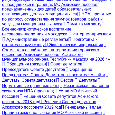
о находящихся в границах МО Аскизский поссовет,
предназначенных для детей образовательных
организациях, детских медицинских, са
НПА, принятые
по вопросу осуществления закупок товаров, работ и
услуг для муниципальных нужд
Памятка мигранту
Военно-патриотическое воспитание
несовершеннолетних и молодежи
Интернет-приемная
Административные регламенты
Подготовка к
отопительному сезону
Экологическая информация
Схемы теплоснабжения на территории городского
поселения Аскизский поссовет Аскизского
муниципального района Республики Хакасия на 2026 г.»
Обращения граждан
Совет депутатов
Председатель Совета Депутатов
Обращение
Председателя Совета Депутатов к посетителям сайта
Депутаты Совета депутатов
Сессии
Депутаты
Нормативные правовые акты
Независимая правовая
экспертиза НПА (проектов)
Устав МО Аскизский
поссовет
Решения Совета депутатов Аскизского
поссовета 2018 год
Решения Совета депутатов
Аскизского поссовета 2019 год
Генеральный план
Правила землепользования МО Аскизский поссовет