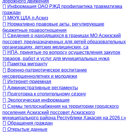
дорожного движения
Информация ОАО РЖД профилактика травматизма
граждан
МКУК ЦДА п.Аскиз
Нормативно правовые акты, регулирующие
бюджетные правоотношения
Сведения о находящихся в границах МО Аскизский
поссовет, предназначенных для детей образовательных
организациях, детских медицинских, са
НПА, принятые по вопросу осуществления закупок
товаров, работ и услуг для муниципальных нужд
Памятка мигранту
Военно-патриотическое воспитание
несовершеннолетних и молодежи
Интернет-приемная
Административные регламенты
Подготовка к отопительному сезону
Экологическая информация
Схемы теплоснабжения на территории городского
поселения Аскизский поссовет Аскизского
муниципального района Республики Хакасия на 2026 г.»
Обращения граждан
Открытые данные