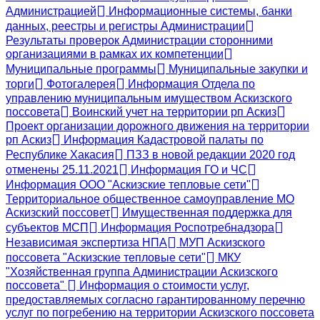
Администрацией
Информационные системы, банки
данных, реестры и регистры Администрации
Результаты проверок Администрации сторонними
организациями в рамках их компетенции
Муниципальные программы
Муниципальные закупки и
торги
Фотогалерея
Информация Отдела по
управлению муниципальным имуществом Аскизского
поссовета
Воинский учет на территории рп Аскиз
Проект организации дорожного движения на территории
рп Аскиз
Информация Кадастровой палаты по
Республике Хакасия
ПЗЗ в новой редакции 2020 год
отменены 25.11.2021
Информация ГО и ЧС
Информация ООО "Аскизские тепловые сети"
Территориальное общественное самоуправление МО
Аскизский поссовет
Имущественная поддержка для
субъектов МСП
Информация Роспотребнадзора
Независимая экспертиза НПА
МУП Аскизского
поссовета "Аскизские тепловые сети"
МКУ
"Хозяйственная группа Администрации Аскизского
поссовета"
Информация о стоимости услуг,
предоставляемых согласно гарантированному перечню
услуг по погребению на территории Аскизского поссовета