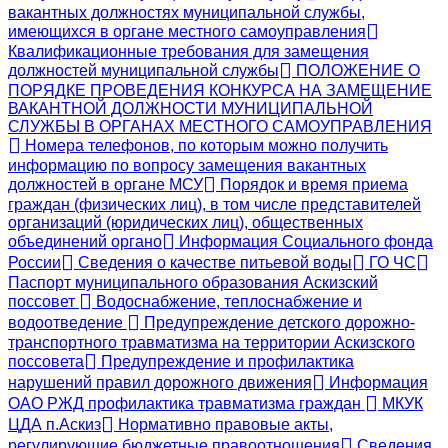
вакантных должностях муниципальной службы,
имеющихся в органе местного самоуправления
Квалификационные требования для замещения
должностей муниципальной службы
ПОЛОЖЕНИЕ О
ПОРЯДКЕ ПРОВЕДЕНИЯ КОНКУРСА НА ЗАМЕЩЕНИЕ
ВАКАНТНОЙ ДОЛЖНОСТИ МУНИЦИПАЛЬНОЙ
СЛУЖБЫ В ОРГАНАХ МЕСТНОГО САМОУПРАВЛЕНИЯ
Номера телефонов, по которым можно получить
информацию по вопросу замещения вакантных
должностей в органе МСУ
Порядок и время приема
граждан (физических лиц), в том числе представителей
организаций (юридических лиц), общественных
объединений органо
Информация Социального фонда
России
Сведения о качестве питьевой воды
ГО ЧС
Паспорт муниципального образования Аскизский
поссовет
Водоснабжение, теплоснабжение и
водоотведение
Предупреждение детского дорожно-
транспортного травматизма на территории Аскизского
поссовета
Предупреждение и профилактика
нарушений правил дорожного движения
Информация
ОАО РЖД профилактика травматизма граждан
МКУК
ЦДА п.Аскиз
Нормативно правовые акты,
регулирующие бюджетные правоотношения
Сведения