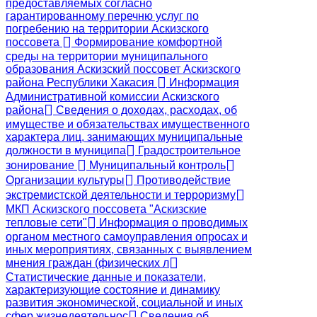
предоставляемых согласно
гарантированному перечню услуг по
погребению на территории Аскизского
поссовета
Формирование комфортной
среды на территории муниципального
образования Аскизский поссовет Аскизского
района Республики Хакасия
Информация
Административной комиссии Аскизского
района
Сведения о доходах, расходах, об
имуществе и обязательствах имущественного
характера лиц, занимающих муниципальные
должности в муниципа
Градостроительное
зонирование
Муниципальный контроль
Организации культуры
Противодействие
экстремистской деятельности и терроризму
МКП Аскизского поссовета "Аскизские
тепловые сети"
Информация о проводимых
органом местного самоуправления опросах и
иных мероприятиях, связанных с выявлением
мнения граждан (физических л
Статистические данные и показатели,
характеризующие состояние и динамику
развития экономической, социальной и иных
сфер жизнедеятельнос
Сведения об