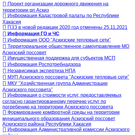
Проект организации дорожного движения на
территории рп Аскиз
Информация Кадастровой палаты по Республике
Хакасия
ПЗЗ в новой редакции 2020 год отменены 25.11.2021
Информация ГО и ЧС
Информация ООО "Аскизские тепловые сети"
Территориальное общественное самоуправление МО
Аскизский поссовет
Имущественная поддержка для субъектов МСП
Информация Роспотребнадзора
Независимая экспертиза НПА
МУП Аскизского поссовета "Аскизские тепловые сети"
МКУ "Хозяйственная группа Администрации
Аскизского поссовета"
Информация о стоимости услуг, предоставляемых
согласно гарантированному перечню услуг по
погребению на территории Аскизского поссовета
Формирование комфортной среды на территории
муниципального образования Аскизский поссовет
Аскизского района Республики Хакасия
Информация Административной комиссии Аскизского