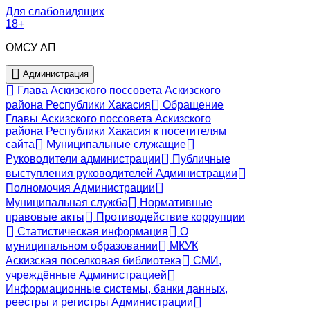
Для слабовидящих
18+
ОМСУ АП
Администрация
Глава Аскизского поссовета Аскизского
района Республики Хакасия
Обращение
Главы Аскизского поссовета Аскизского
района Республики Хакасия к посетителям
сайта
Муниципальные служащие
Руководители администрации
Публичные
выступления руководителей Администрации
Полномочия Администрации
Муниципальная служба
Нормативные
правовые акты
Противодействие коррупции
Статистическая информация
О
муниципальном образовании
МКУК
Аскизская поселковая библиотека
СМИ,
учреждённые Администрацией
Информационные системы, банки данных,
реестры и регистры Администрации