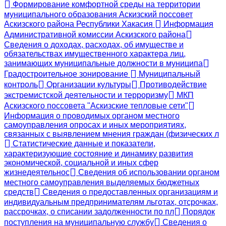
Формирование комфортной среды на территории
муниципального образования Аскизский поссовет
Аскизского района Республики Хакасия
Информация
Административной комиссии Аскизского района
Сведения о доходах, расходах, об имуществе и
обязательствах имущественного характера лиц,
занимающих муниципальные должности в муниципа
Градостроительное зонирование
Муниципальный
контроль
Организации культуры
Противодействие
экстремистской деятельности и терроризму
МКП
Аскизского поссовета "Аскизские тепловые сети"
Информация о проводимых органом местного
самоуправления опросах и иных мероприятиях,
связанных с выявлением мнения граждан (физических л
Статистические данные и показатели,
характеризующие состояние и динамику развития
экономической, социальной и иных сфер
жизнедеятельнос
Сведения об использовании органом
местного самоуправления выделяемых бюджетных
средств
Сведения о предоставленных организациям и
индивидуальным предпринимателям льготах, отсрочках,
рассрочках, о списании задолженности по пл
Порядок
поступления на муниципальную службу
Сведения о