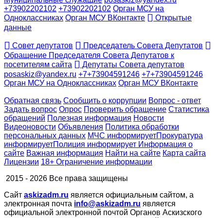
+73902202102
+73902202102
Орган МСУ на
Одноклассниках
Орган МСУ ВКонтакте
Открытые
данные
Совет депутатов
Председатель Совета Депутатов
Обращение Председателя Совета Депутатов к
посетителям сайта
Депутаты Совета депутатов
posaskiz@yandex.ru
+7+73904591246
+7+73904591246
Орган МСУ на Одноклассниках
Орган МСУ ВКонтакте
Обратная связь
Сообщить о коррупции
Вопрос - ответ
Задать вопрос
Опрос
Проверить обращение
Статистика
обращений
Полезная информация
Новости
Видеоновости
Объявления
Политика обработки
персональных данных
МЧС
информирует
Прокуратура
информирует
Полиция
информирует
Информация о
сайте
Важная информация
Найти на сайте
Карта сайта
Лицензии
18+ Ограничение информации
2015 - 2026 Все права защищены
Сайт
askizadm.ru
является официальным сайтом, а
электронная почта
info@askizadm.ru
является
официальной электронной почтой Органов Аскизского