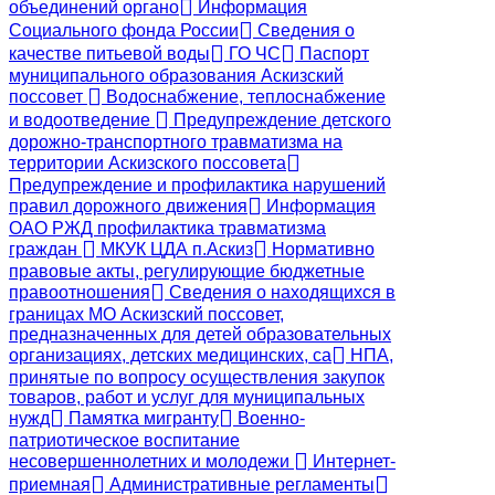
объединений органо
Информация
Социального фонда России
Сведения о
качестве питьевой воды
ГО ЧС
Паспорт
муниципального образования Аскизский
поссовет
Водоснабжение, теплоснабжение
и водоотведение
Предупреждение детского
дорожно-транспортного травматизма на
территории Аскизского поссовета
Предупреждение и профилактика нарушений
правил дорожного движения
Информация
ОАО РЖД профилактика травматизма
граждан
МКУК ЦДА п.Аскиз
Нормативно
правовые акты, регулирующие бюджетные
правоотношения
Сведения о находящихся в
границах МО Аскизский поссовет,
предназначенных для детей образовательных
организациях, детских медицинских, са
НПА,
принятые по вопросу осуществления закупок
товаров, работ и услуг для муниципальных
нужд
Памятка мигранту
Военно-
патриотическое воспитание
несовершеннолетних и молодежи
Интернет-
приемная
Административные регламенты