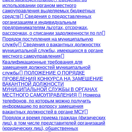
использовании органом местного
самоуправления выделяемых бюджетных
средств
Сведения о предоставленных
организациям и индивидуальным
предпринимателям льготах, отсрочках,
рассрочках, о списании задолженности по пл
Порядок поступления на муниципальную
службу
Сведения о вакантных должностях
муниципальной службы, имеющихся в органе
местного самоуправления
Квалификационные требования для
замещения должностей муниципальной
службы
ПОЛОЖЕНИЕ О ПОРЯДКЕ
ПРОВЕДЕНИЯ КОНКУРСА НА ЗАМЕЩЕНИЕ
ВАКАНТНОЙ ДОЛЖНОСТИ
МУНИЦИПАЛЬНОЙ СЛУЖБЫ В ОРГАНАХ
МЕСТНОГО САМОУПРАВЛЕНИЯ
Номера
телефонов, по которым можно получить
информацию по вопросу замещения
вакантных должностей в органе МСУ
Порядок и время приема граждан (физических
лиц), в том числе представителей организаций
(юридических лиц), общественных