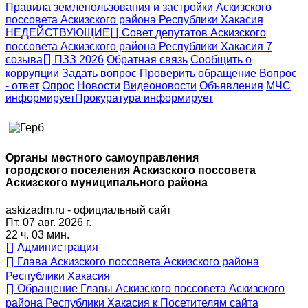
Правила землепользования и застройки Аскизского
поссовета Аскизского района Республики Хакасия
НЕДЕЙСТВУЮЩИЕ
Совет депутатов Аскизского
поссовета Аскизского района Республики Хакасия 7
созыва
ПЗЗ 2026
Обратная связь
Сообщить о
коррупции
Задать вопрос
Проверить обращение
Вопрос
- ответ
Опрос
Новости
Видеоновости
Объявления
МЧС
информирует
Прокуратура
информирует
Органы местного самоуправления
городского поселения Аскизского поссовета
Аскизского муниципального района
askizadm.ru - официальный сайт
Пт. 07 авг. 2026 г.
22 ч. 03 мин.
Администрация
Глава Аскизского поссовета Аскизского района
Республики Хакасия
Обращение Главы Аскизского поссовета Аскизского
района Республики Хакасия к Посетителям сайта