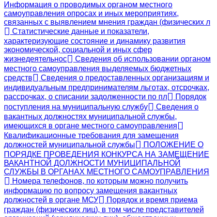
Информация о проводимых органом местного
самоуправления опросах и иных мероприятиях,
связанных с выявлением мнения граждан (физических л
Статистические данные и показатели,
характеризующие состояние и динамику развития
экономической, социальной и иных сфер
жизнедеятельнос
Сведения об использовании органом
местного самоуправления выделяемых бюджетных
средств
Сведения о предоставленных организациям и
индивидуальным предпринимателям льготах, отсрочках,
рассрочках, о списании задолженности по пл
Порядок
поступления на муниципальную службу
Сведения о
вакантных должностях муниципальной службы,
имеющихся в органе местного самоуправления
Квалификационные требования для замещения
должностей муниципальной службы
ПОЛОЖЕНИЕ О
ПОРЯДКЕ ПРОВЕДЕНИЯ КОНКУРСА НА ЗАМЕЩЕНИЕ
ВАКАНТНОЙ ДОЛЖНОСТИ МУНИЦИПАЛЬНОЙ
СЛУЖБЫ В ОРГАНАХ МЕСТНОГО САМОУПРАВЛЕНИЯ
Номера телефонов, по которым можно получить
информацию по вопросу замещения вакантных
должностей в органе МСУ
Порядок и время приема
граждан (физических лиц), в том числе представителей