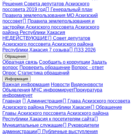
Решения Совета депутатов Аскизского
поссовета 2019 год
Генеральный план
Правила землепользования МО Аскизский
поссовет
Правила землепользования и
застройки Аскизского поссовета Аскизского
района Республики Хакасия
НЕДЕЙСТВУЮЩИЕ
Совет депутатов
Аскизского поссовета Аскизского района
Республики Хакасия 7 созыва
ПЗЗ 2026
Обращения
Обратная связь
Сообщить о коррупции
Задать
вопрос
Проверить обращение
Вопрос - ответ
Опрос
Статистика обращений
Информация
Важная информация
Новости
Видеоновости
Объявления
МЧС
информирует
Прокуратура
информирует
Главная
Администрация
Глава Аскизского поссовета
Аскизского района Республики Хакасия
Обращение
Главы Аскизского поссовета Аскизского района
Республики Хакасия к посетителям сайта
Муниципальные служащие
Руководители
администрации
Публичные выступления