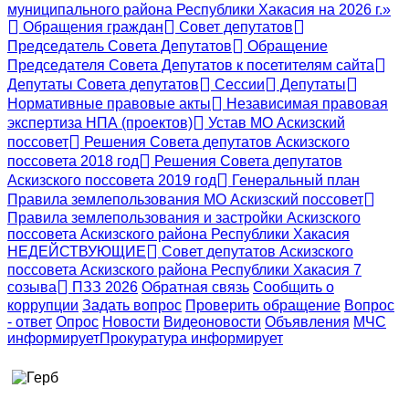
муниципального района Республики Хакасия на 2026 г.»
Обращения граждан
Совет депутатов
Председатель Совета Депутатов
Обращение
Председателя Совета Депутатов к посетителям сайта
Депутаты Совета депутатов
Сессии
Депутаты
Нормативные правовые акты
Независимая правовая
экспертиза НПА (проектов)
Устав МО Аскизский
поссовет
Решения Совета депутатов Аскизского
поссовета 2018 год
Решения Совета депутатов
Аскизского поссовета 2019 год
Генеральный план
Правила землепользования МО Аскизский поссовет
Правила землепользования и застройки Аскизского
поссовета Аскизского района Республики Хакасия
НЕДЕЙСТВУЮЩИЕ
Совет депутатов Аскизского
поссовета Аскизского района Республики Хакасия 7
созыва
ПЗЗ 2026
Обратная связь
Сообщить о
коррупции
Задать вопрос
Проверить обращение
Вопрос
- ответ
Опрос
Новости
Видеоновости
Объявления
МЧС
информирует
Прокуратура
информирует