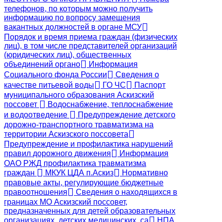
телефонов, по которым можно получить
информацию по вопросу замещения
вакантных должностей в органе МСУ
Порядок и время приема граждан (физических
лиц), в том числе представителей организаций
(юридических лиц), общественных
объединений органо
Информация
Социального фонда России
Сведения о
качестве питьевой воды
ГО ЧС
Паспорт
муниципального образования Аскизский
поссовет
Водоснабжение, теплоснабжение
и водоотведение
Предупреждение детского
дорожно-транспортного травматизма на
территории Аскизского поссовета
Предупреждение и профилактика нарушений
правил дорожного движения
Информация
ОАО РЖД профилактика травматизма
граждан
МКУК ЦДА п.Аскиз
Нормативно
правовые акты, регулирующие бюджетные
правоотношения
Сведения о находящихся в
границах МО Аскизский поссовет,
предназначенных для детей образовательных
организациях, детских медицинских, са
НПА,