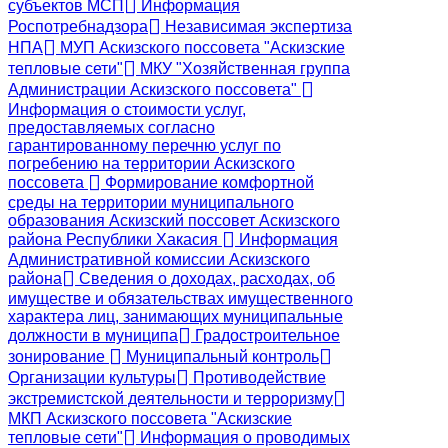
субъектов МСП
Информация
Роспотребнадзора
Независимая экспертиза
НПА
МУП Аскизского поссовета "Аскизские
тепловые сети"
МКУ "Хозяйственная группа
Администрации Аскизского поссовета"
Информация о стоимости услуг,
предоставляемых согласно
гарантированному перечню услуг по
погребению на территории Аскизского
поссовета
Формирование комфортной
среды на территории муниципального
образования Аскизский поссовет Аскизского
района Республики Хакасия
Информация
Административной комиссии Аскизского
района
Сведения о доходах, расходах, об
имуществе и обязательствах имущественного
характера лиц, занимающих муниципальные
должности в муниципа
Градостроительное
зонирование
Муниципальный контроль
Организации культуры
Противодействие
экстремистской деятельности и терроризму
МКП Аскизского поссовета "Аскизские
тепловые сети"
Информация о проводимых