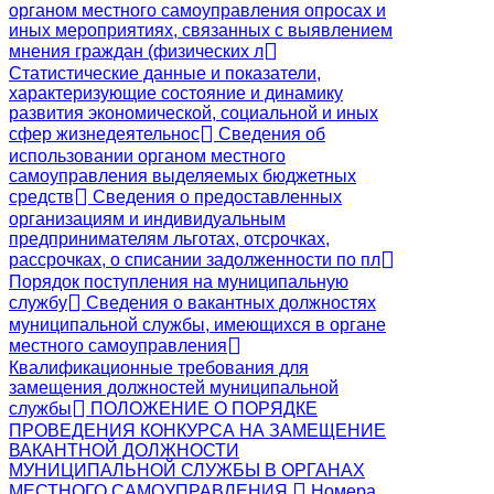
органом местного самоуправления опросах и
иных мероприятиях, связанных с выявлением
мнения граждан (физических л
Статистические данные и показатели,
характеризующие состояние и динамику
развития экономической, социальной и иных
сфер жизнедеятельнос
Сведения об
использовании органом местного
самоуправления выделяемых бюджетных
средств
Сведения о предоставленных
организациям и индивидуальным
предпринимателям льготах, отсрочках,
рассрочках, о списании задолженности по пл
Порядок поступления на муниципальную
службу
Сведения о вакантных должностях
муниципальной службы, имеющихся в органе
местного самоуправления
Квалификационные требования для
замещения должностей муниципальной
службы
ПОЛОЖЕНИЕ О ПОРЯДКЕ
ПРОВЕДЕНИЯ КОНКУРСА НА ЗАМЕЩЕНИЕ
ВАКАНТНОЙ ДОЛЖНОСТИ
МУНИЦИПАЛЬНОЙ СЛУЖБЫ В ОРГАНАХ
МЕСТНОГО САМОУПРАВЛЕНИЯ
Номера