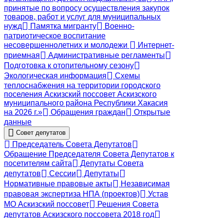
принятые по вопросу осуществления закупок
товаров, работ и услуг для муниципальных
нужд
Памятка мигранту
Военно-
патриотическое воспитание
несовершеннолетних и молодежи
Интернет-
приемная
Административные регламенты
Подготовка к отопительному сезону
Экологическая информация
Схемы
теплоснабжения на территории городского
поселения Аскизский поссовет Аскизского
муниципального района Республики Хакасия
на 2026 г.»
Обращения граждан
Открытые
данные
Совет депутатов
Председатель Совета Депутатов
Обращение Председателя Совета Депутатов к
посетителям сайта
Депутаты Совета
депутатов
Сессии
Депутаты
Нормативные правовые акты
Независимая
правовая экспертиза НПА (проектов)
Устав
МО Аскизский поссовет
Решения Совета
депутатов Аскизского поссовета 2018 год