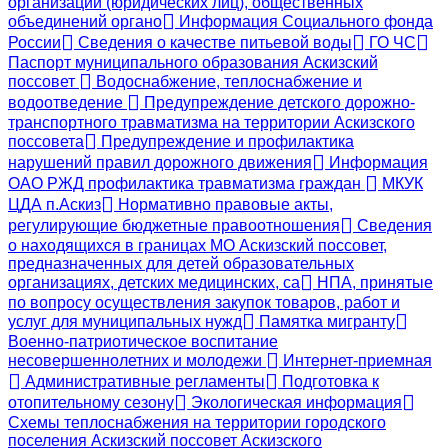
организаций (юридических лиц), общественных
объединений органо
Информация Социального фонда
России
Сведения о качестве питьевой воды
ГО ЧС
Паспорт муниципального образования Аскизский
поссовет
Водоснабжение, теплоснабжение и
водоотведение
Предупреждение детского дорожно-
транспортного травматизма на территории Аскизского
поссовета
Предупреждение и профилактика
нарушений правил дорожного движения
Информация
ОАО РЖД профилактика травматизма граждан
МКУК
ЦДА п.Аскиз
Нормативно правовые акты,
регулирующие бюджетные правоотношения
Сведения
о находящихся в границах МО Аскизский поссовет,
предназначенных для детей образовательных
организациях, детских медицинских, са
НПА, принятые
по вопросу осуществления закупок товаров, работ и
услуг для муниципальных нужд
Памятка мигранту
Военно-патриотическое воспитание
несовершеннолетних и молодежи
Интернет-приемная
Административные регламенты
Подготовка к
отопительному сезону
Экологическая информация
Схемы теплоснабжения на территории городского
поселения Аскизский поссовет Аскизского