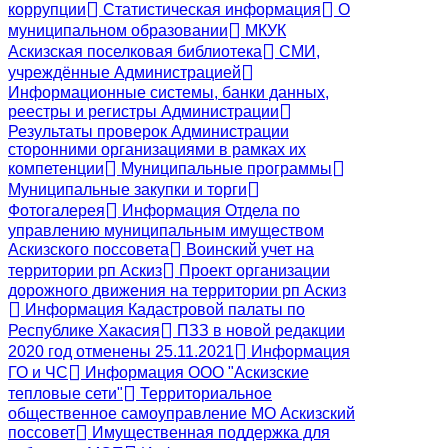
коррупции
Статистическая информация
О
муниципальном образовании
МКУК
Аскизская поселковая библиотека
СМИ,
учреждённые Администрацией
Информационные системы, банки данных,
реестры и регистры Администрации
Результаты проверок Администрации
сторонними организациями в рамках их
компетенции
Муниципальные программы
Муниципальные закупки и торги
Фотогалерея
Информация Отдела по
управлению муниципальным имуществом
Аскизского поссовета
Воинский учет на
территории рп Аскиз
Проект организации
дорожного движения на территории рп Аскиз
Информация Кадастровой палаты по
Республике Хакасия
ПЗЗ в новой редакции
2020 год отменены 25.11.2021
Информация
ГО и ЧС
Информация ООО "Аскизские
тепловые сети"
Территориальное
общественное самоуправление МО Аскизский
поссовет
Имущественная поддержка для