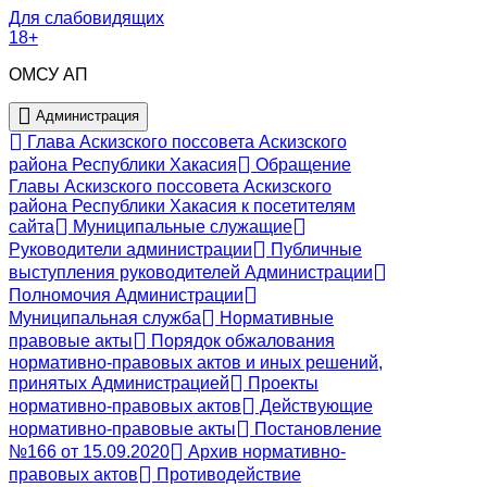
Для слабовидящих
18+
ОМСУ АП
Администрация
Глава Аскизского поссовета Аскизского
района Республики Хакасия
Обращение
Главы Аскизского поссовета Аскизского
района Республики Хакасия к посетителям
сайта
Муниципальные служащие
Руководители администрации
Публичные
выступления руководителей Администрации
Полномочия Администрации
Муниципальная служба
Нормативные
правовые акты
Порядок обжалования
нормативно-правовых актов и иных решений,
принятых Администрацией
Проекты
нормативно-правовых актов
Действующие
нормативно-правовые акты
Постановление
№166 от 15.09.2020
Архив нормативно-
правовых актов
Противодействие