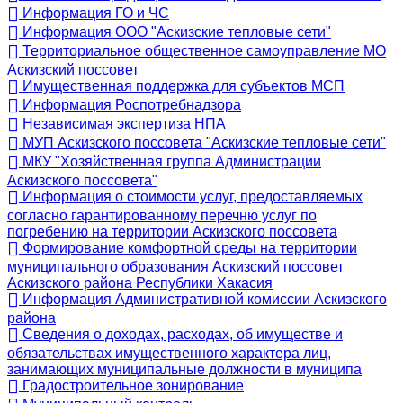
Информация ГО и ЧС
Информация ООО "Аскизские тепловые сети"
Территориальное общественное самоуправление МО
Аскизский поссовет
Имущественная поддержка для субъектов МСП
Информация Роспотребнадзора
Независимая экспертиза НПА
МУП Аскизского поссовета "Аскизские тепловые сети"
МКУ "Хозяйственная группа Администрации
Аскизского поссовета"
Информация о стоимости услуг, предоставляемых
согласно гарантированному перечню услуг по
погребению на территории Аскизского поссовета
Формирование комфортной среды на территории
муниципального образования Аскизский поссовет
Аскизского района Республики Хакасия
Информация Административной комиссии Аскизского
района
Сведения о доходах, расходах, об имуществе и
обязательствах имущественного характера лиц,
занимающих муниципальные должности в муниципа
Градостроительное зонирование