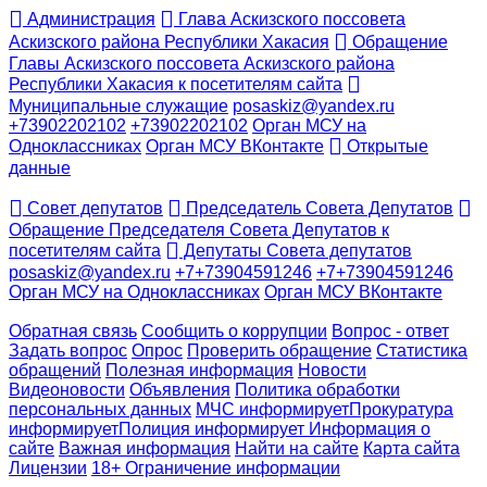
Администрация
Глава Аскизского поссовета
Аскизского района Республики Хакасия
Обращение
Главы Аскизского поссовета Аскизского района
Республики Хакасия к посетителям сайта
Муниципальные служащие
posaskiz@yandex.ru
+73902202102
+73902202102
Орган МСУ на
Одноклассниках
Орган МСУ ВКонтакте
Открытые
данные
Совет депутатов
Председатель Совета Депутатов
Обращение Председателя Совета Депутатов к
посетителям сайта
Депутаты Совета депутатов
posaskiz@yandex.ru
+7+73904591246
+7+73904591246
Орган МСУ на Одноклассниках
Орган МСУ ВКонтакте
Обратная связь
Сообщить о коррупции
Вопрос - ответ
Задать вопрос
Опрос
Проверить обращение
Статистика
обращений
Полезная информация
Новости
Видеоновости
Объявления
Политика обработки
персональных данных
МЧС
информирует
Прокуратура
информирует
Полиция
информирует
Информация о
сайте
Важная информация
Найти на сайте
Карта сайта
Лицензии
18+ Ограничение информации