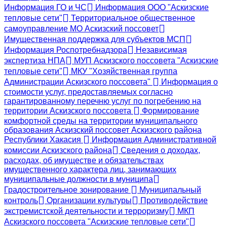
Информация ГО и ЧС
Информация ООО "Аскизские
тепловые сети"
Территориальное общественное
самоуправление МО Аскизский поссовет
Имущественная поддержка для субъектов МСП
Информация Роспотребнадзора
Независимая
экспертиза НПА
МУП Аскизского поссовета "Аскизские
тепловые сети"
МКУ "Хозяйственная группа
Администрации Аскизского поссовета"
Информация о
стоимости услуг, предоставляемых согласно
гарантированному перечню услуг по погребению на
территории Аскизского поссовета
Формирование
комфортной среды на территории муниципального
образования Аскизский поссовет Аскизского района
Республики Хакасия
Информация Административной
комиссии Аскизского района
Сведения о доходах,
расходах, об имуществе и обязательствах
имущественного характера лиц, занимающих
муниципальные должности в муниципа
Градостроительное зонирование
Муниципальный
контроль
Организации культуры
Противодействие
экстремистской деятельности и терроризму
МКП
Аскизского поссовета "Аскизские тепловые сети"