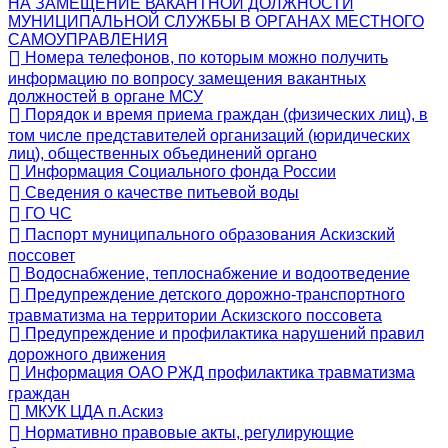
НА ЗАМЕЩЕНИЕ ВАКАНТНОЙ ДОЛЖНОСТИ
МУНИЦИПАЛЬНОЙ СЛУЖБЫ В ОРГАНАХ МЕСТНОГО
САМОУПРАВЛЕНИЯ
Номера телефонов, по которым можно получить
информацию по вопросу замещения вакантных
должностей в органе МСУ
Порядок и время приема граждан (физических лиц), в
том числе представителей организаций (юридических
лиц), общественных объединений органо
Информация Социального фонда России
Сведения о качестве питьевой воды
ГО ЧС
Паспорт муниципального образования Аскизский
поссовет
Водоснабжение, теплоснабжение и водоотведение
Предупреждение детского дорожно-транспортного
травматизма на территории Аскизского поссовета
Предупреждение и профилактика нарушений правил
дорожного движения
Информация ОАО РЖД профилактика травматизма
граждан
МКУК ЦДА п.Аскиз
Нормативно правовые акты, регулирующие