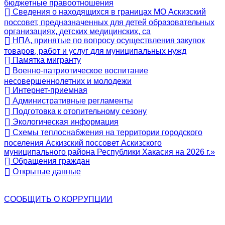
бюджетные правоотношения
Сведения о находящихся в границах МО Аскизский
поссовет, предназначенных для детей образовательных
организациях, детских медицинских, са
НПА, принятые по вопросу осуществления закупок
товаров, работ и услуг для муниципальных нужд
Памятка мигранту
Военно-патриотическое воспитание
несовершеннолетних и молодежи
Интернет-приемная
Административные регламенты
Подготовка к отопительному сезону
Экологическая информация
Схемы теплоснабжения на территории городского
поселения Аскизский поссовет Аскизского
муниципального района Республики Хакасия на 2026 г.»
Обращения граждан
Открытые данные
СООБЩИТЬ О
КОРРУПЦИИ