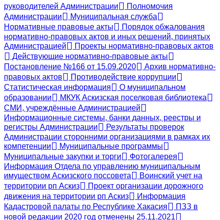
руководителей Администрации
Полномочия
Администрации
Муниципальная служба
Нормативные правовые акты
Порядок обжалования
нормативно-правовых актов и иных решений, принятых
Администрацией
Проекты нормативно-правовых актов
Действующие нормативно-правовые акты
Постановление №166 от 15.09.2020
Архив нормативно-
правовых актов
Противодействие коррупции
Статистическая информация
О муниципальном
образовании
МКУК Аскизская поселковая библиотека
СМИ, учреждённые Администрацией
Информационные системы, банки данных, реестры и
регистры Администрации
Результаты проверок
Администрации сторонними организациями в рамках их
компетенции
Муниципальные программы
Муниципальные закупки и торги
Фотогалерея
Информация Отдела по управлению муниципальным
имуществом Аскизского поссовета
Воинский учет на
территории рп Аскиз
Проект организации дорожного
движения на территории рп Аскиз
Информация
Кадастровой палаты по Республике Хакасия
ПЗЗ в
новой редакции 2020 год отменены 25.11.2021