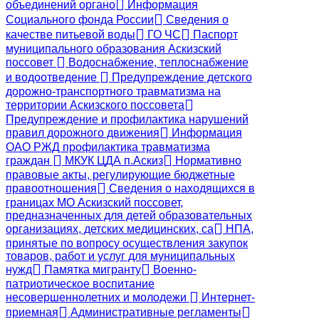
объединений органо
Информация
Социального фонда России
Сведения о
качестве питьевой воды
ГО ЧС
Паспорт
муниципального образования Аскизский
поссовет
Водоснабжение, теплоснабжение
и водоотведение
Предупреждение детского
дорожно-транспортного травматизма на
территории Аскизского поссовета
Предупреждение и профилактика нарушений
правил дорожного движения
Информация
ОАО РЖД профилактика травматизма
граждан
МКУК ЦДА п.Аскиз
Нормативно
правовые акты, регулирующие бюджетные
правоотношения
Сведения о находящихся в
границах МО Аскизский поссовет,
предназначенных для детей образовательных
организациях, детских медицинских, са
НПА,
принятые по вопросу осуществления закупок
товаров, работ и услуг для муниципальных
нужд
Памятка мигранту
Военно-
патриотическое воспитание
несовершеннолетних и молодежи
Интернет-
приемная
Административные регламенты