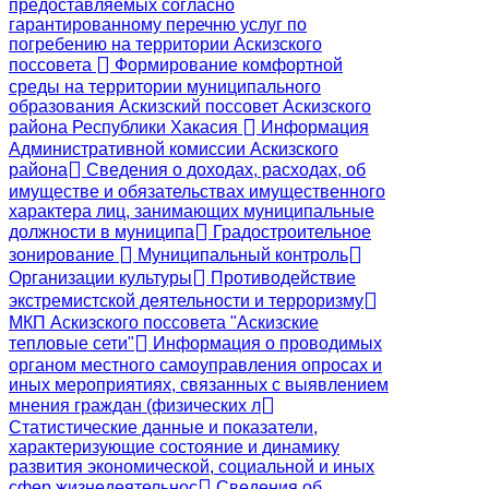
предоставляемых согласно
гарантированному перечню услуг по
погребению на территории Аскизского
поссовета
Формирование комфортной
среды на территории муниципального
образования Аскизский поссовет Аскизского
района Республики Хакасия
Информация
Административной комиссии Аскизского
района
Сведения о доходах, расходах, об
имуществе и обязательствах имущественного
характера лиц, занимающих муниципальные
должности в муниципа
Градостроительное
зонирование
Муниципальный контроль
Организации культуры
Противодействие
экстремистской деятельности и терроризму
МКП Аскизского поссовета "Аскизские
тепловые сети"
Информация о проводимых
органом местного самоуправления опросах и
иных мероприятиях, связанных с выявлением
мнения граждан (физических л
Статистические данные и показатели,
характеризующие состояние и динамику
развития экономической, социальной и иных
сфер жизнедеятельнос
Сведения об