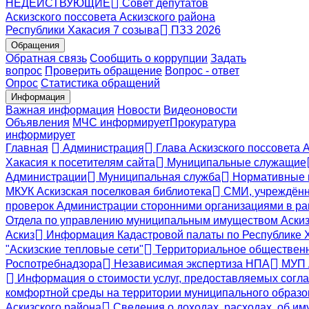
НЕДЕЙСТВУЮЩИЕ
Совет депутатов
Аскизского поссовета Аскизского района
Республики Хакасия 7 созыва
ПЗЗ 2026
Обращения
Обратная связь
Сообщить о коррупции
Задать
вопрос
Проверить обращение
Вопрос - ответ
Опрос
Статистика обращений
Информация
Важная информация
Новости
Видеоновости
Объявления
МЧС
информирует
Прокуратура
информирует
Главная
Администрация
Глава Аскизского поссовета 
Хакасия к посетителям сайта
Муниципальные служащие
Администрации
Муниципальная служба
Нормативные 
МКУК Аскизская поселковая библиотека
СМИ, учреждённ
проверок Администрации сторонними организациями в ра
Отдела по управлению муниципальным имуществом Аскиз
Аскиз
Информация Кадастровой палаты по Республике 
"Аскизские тепловые сети"
Территориальное общественн
Роспотребнадзора
Независимая экспертиза НПА
МУП А
Информация о стоимости услуг, предоставляемых согла
комфортной среды на территории муниципального образов
Аскизского района
Сведения о доходах, расходах, об и