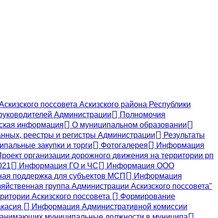
скизского поссовета Аскизского района Республики
руководителей Администрации
Полномочия
ская информация
О муниципальном образовании
нных, реестры и регистры Администрации
Результаты
пальные закупки и торги
Фотогалерея
Информация
роект организации дорожного движения на территории рп
021
Информация ГО и ЧС
Информация ООО
ая поддержка для субъектов МСП
Информация
яйственная группа Администрации Аскизского поссовета"
ритории Аскизского поссовета
Формирование
акасия
Информация Административной комиссии
, занимающих муниципальные должности в муниципа