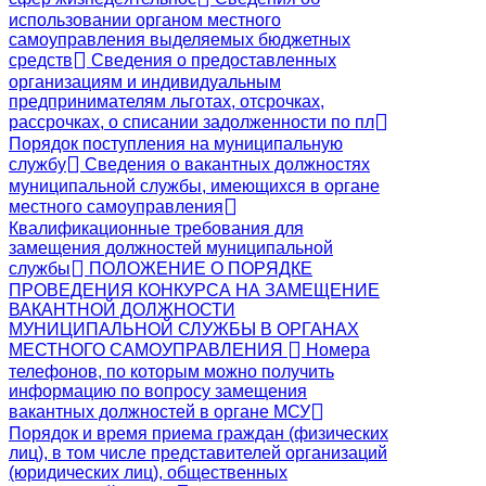
использовании органом местного
самоуправления выделяемых бюджетных
средств
Сведения о предоставленных
организациям и индивидуальным
предпринимателям льготах, отсрочках,
рассрочках, о списании задолженности по пл
Порядок поступления на муниципальную
службу
Сведения о вакантных должностях
муниципальной службы, имеющихся в органе
местного самоуправления
Квалификационные требования для
замещения должностей муниципальной
службы
ПОЛОЖЕНИЕ О ПОРЯДКЕ
ПРОВЕДЕНИЯ КОНКУРСА НА ЗАМЕЩЕНИЕ
ВАКАНТНОЙ ДОЛЖНОСТИ
МУНИЦИПАЛЬНОЙ СЛУЖБЫ В ОРГАНАХ
МЕСТНОГО САМОУПРАВЛЕНИЯ
Номера
телефонов, по которым можно получить
информацию по вопросу замещения
вакантных должностей в органе МСУ
Порядок и время приема граждан (физических
лиц), в том числе представителей организаций
(юридических лиц), общественных