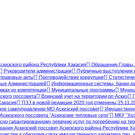
Аскизского района Республики Хакасия
Обращение Главы А
Руководители администрации
Публичные выступления 
правовые акты
Противодействие коррупции
Статистиче
ые Администрацией
Информационные системы, банки да
мках их компетенции
Муниципальные программы
Муници
ского поссовета
Воинский учет на территории рп Аскиз
П
Хакасия
ПЗЗ в новой редакции 2020 год отменены 25.11.2
ое самоуправление МО Аскизский поссовет
Имущественн
скизского поссовета "Аскизские тепловые сети"
МКУ "Хоз
сно гарантированному перечню услуг по погребению на тер
ания Аскизский поссовет Аскизского района Республики Х
муществе и обязательствах имущественного характера лиц