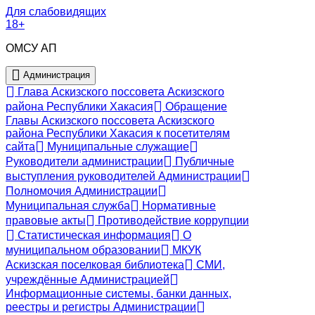
Для слабовидящих
18+
ОМСУ АП
Администрация
Глава Аскизского поссовета Аскизского
района Республики Хакасия
Обращение
Главы Аскизского поссовета Аскизского
района Республики Хакасия к посетителям
сайта
Муниципальные служащие
Руководители администрации
Публичные
выступления руководителей Администрации
Полномочия Администрации
Муниципальная служба
Нормативные
правовые акты
Противодействие коррупции
Статистическая информация
О
муниципальном образовании
МКУК
Аскизская поселковая библиотека
СМИ,
учреждённые Администрацией
Информационные системы, банки данных,
реестры и регистры Администрации