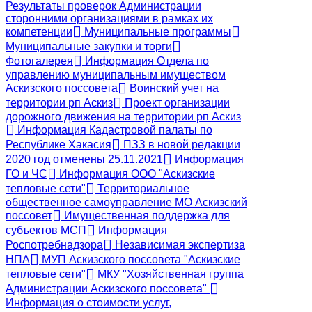
Результаты проверок Администрации
сторонними организациями в рамках их
компетенции
Муниципальные программы
Муниципальные закупки и торги
Фотогалерея
Информация Отдела по
управлению муниципальным имуществом
Аскизского поссовета
Воинский учет на
территории рп Аскиз
Проект организации
дорожного движения на территории рп Аскиз
Информация Кадастровой палаты по
Республике Хакасия
ПЗЗ в новой редакции
2020 год отменены 25.11.2021
Информация
ГО и ЧС
Информация ООО "Аскизские
тепловые сети"
Территориальное
общественное самоуправление МО Аскизский
поссовет
Имущественная поддержка для
субъектов МСП
Информация
Роспотребнадзора
Независимая экспертиза
НПА
МУП Аскизского поссовета "Аскизские
тепловые сети"
МКУ "Хозяйственная группа
Администрации Аскизского поссовета"
Информация о стоимости услуг,