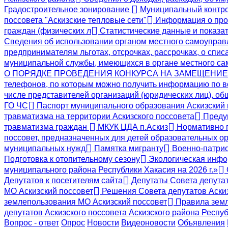
Градостроительное зонирование
Муниципальный контр
поссовета "Аскизские тепловые сети"
Информация о пров
граждан (физических л
Статистические данные и показат
Сведения об использовании органом местного самоупра
предпринимателям льготах, отсрочках, рассрочках, о спис
муниципальной службы, имеющихся в органе местного с
О ПОРЯДКЕ ПРОВЕДЕНИЯ КОНКУРСА НА ЗАМЕЩЕНИ
телефонов, по которым можно получить информацию по в
числе представителей организаций (юридических лиц), о
ГО ЧС
Паспорт муниципального образования Аскизский
травматизма на территории Аскизского поссовета
Предуп
травматизма граждан
МКУК ЦДА п.Аскиз
Нормативно 
поссовет, предназначенных для детей образовательных ор
муниципальных нужд
Памятка мигранту
Военно-патрио
Подготовка к отопительному сезону
Экологическая инф
муниципального района Республики Хакасия на 2026 г.»
Депутатов к посетителям сайта
Депутаты Совета депута
МО Аскизский поссовет
Решения Совета депутатов Аскиз
землепользования МО Аскизский поссовет
Правила земл
депутатов Аскизского поссовета Аскизского района Респу
Вопрос - ответ
Опрос
Новости
Видеоновости
Объявления