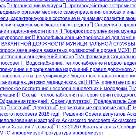
оль
Организации культуры
Противодействие экстремистс
одимых органом местного самоуправления опросах и ины
ели, характеризующие состояние и динамику развития эко
вления выделяемых бюджетных средств
Сведения о предо
ании задолженности по пл
Порядок поступления на муниц
амоуправления
Квалификационные требования для замещ
Е ВАКАНТНОЙ ДОЛЖНОСТИ МУНИЦИПАЛЬНОЙ СЛУЖБЫ
опросу замещения вакантных должностей в органе МСУ
П
бщественных объединений органо
Информация Социальног
 поссовет
Водоснабжение, теплоснабжение и водоотвед
реждение и профилактика нарушений правил дорожного 
правовые акты, регулирующие бюджетные правоотношени
ганизациях, детских медицинских, са
НПА, принятые по во
тическое воспитание несовершеннолетних и молодежи
И
ормация
Схемы теплоснабжения на территории городского 
Обращения граждан
Совет депутатов
Председатель Сов
тов
Сессии
Депутаты
Нормативные правовые акты
Н
ского поссовета 2018 год
Решения Совета депутатов Аски
епользования и застройки Аскизского поссовета Аскизс
блики Хакасия 7 созыва
ПЗЗ 2026
Обратная связь
Сообщит
МЧС
информирует
Прокуратура
информирует