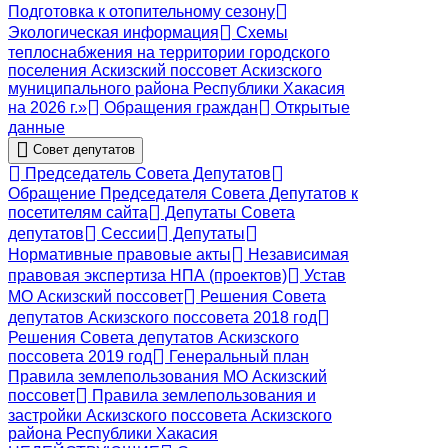
Подготовка к отопительному сезону
Экологическая информация
Схемы
теплоснабжения на территории городского
поселения Аскизский поссовет Аскизского
муниципального района Республики Хакасия
на 2026 г.»
Обращения граждан
Открытые
данные
Совет депутатов
Председатель Совета Депутатов
Обращение Председателя Совета Депутатов к
посетителям сайта
Депутаты Совета
депутатов
Сессии
Депутаты
Нормативные правовые акты
Независимая
правовая экспертиза НПА (проектов)
Устав
МО Аскизский поссовет
Решения Совета
депутатов Аскизского поссовета 2018 год
Решения Совета депутатов Аскизского
поссовета 2019 год
Генеральный план
Правила землепользования МО Аскизский
поссовет
Правила землепользования и
застройки Аскизского поссовета Аскизского
района Республики Хакасия