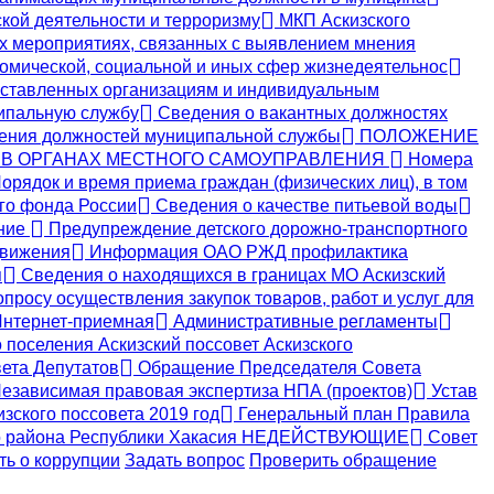
кой деятельности и терроризму
МКП Аскизского
х мероприятиях, связанных с выявлением мнения
номической, социальной и иных сфер жизнедеятельнос
ставленных организациям и индивидуальным
ипальную службу
Сведения о вакантных должностях
ения должностей муниципальной службы
ПОЛОЖЕНИЕ
 В ОРГАНАХ МЕСТНОГО САМОУПРАВЛЕНИЯ
Номера
орядок и время приема граждан (физических лиц), в том
о фонда России
Сведения о качестве питьевой воды
ение
Предупреждение детского дорожно-транспортного
движения
Информация ОАО РЖД профилактика
я
Сведения о находящихся в границах МО Аскизский
просу осуществления закупок товаров, работ и услуг для
нтернет-приемная
Административные регламенты
поселения Аскизский поссовет Аскизского
ета Депутатов
Обращение Председателя Совета
езависимая правовая экспертиза НПА (проектов)
Устав
зского поссовета 2019 год
Генеральный план Правила
кого района Республики Хакасия НЕДЕЙСТВУЮЩИЕ
Совет
ь о коррупции
Задать вопрос
Проверить обращение