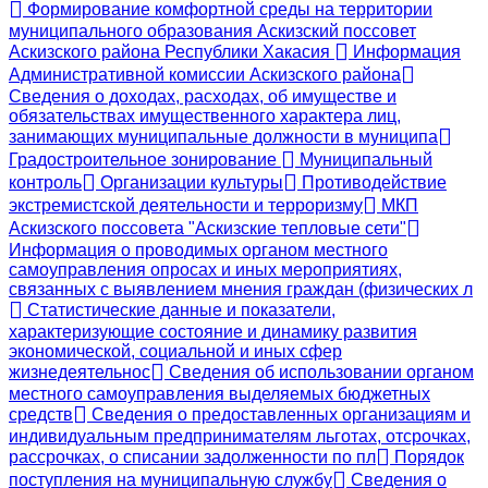
Формирование комфортной среды на территории
муниципального образования Аскизский поссовет
Аскизского района Республики Хакасия
Информация
Административной комиссии Аскизского района
Сведения о доходах, расходах, об имуществе и
обязательствах имущественного характера лиц,
занимающих муниципальные должности в муниципа
Градостроительное зонирование
Муниципальный
контроль
Организации культуры
Противодействие
экстремистской деятельности и терроризму
МКП
Аскизского поссовета "Аскизские тепловые сети"
Информация о проводимых органом местного
самоуправления опросах и иных мероприятиях,
связанных с выявлением мнения граждан (физических л
Статистические данные и показатели,
характеризующие состояние и динамику развития
экономической, социальной и иных сфер
жизнедеятельнос
Сведения об использовании органом
местного самоуправления выделяемых бюджетных
средств
Сведения о предоставленных организациям и
индивидуальным предпринимателям льготах, отсрочках,
рассрочках, о списании задолженности по пл
Порядок
поступления на муниципальную службу
Сведения о