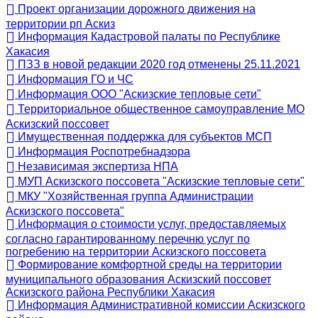
Проект организации дорожного движения на
территории рп Аскиз
Информация Кадастровой палаты по Республике
Хакасия
ПЗЗ в новой редакции 2020 год отменены 25.11.2021
Информация ГО и ЧС
Информация ООО "Аскизские тепловые сети"
Территориальное общественное самоуправление МО
Аскизский поссовет
Имущественная поддержка для субъектов МСП
Информация Роспотребнадзора
Независимая экспертиза НПА
МУП Аскизского поссовета "Аскизские тепловые сети"
МКУ "Хозяйственная группа Администрации
Аскизского поссовета"
Информация о стоимости услуг, предоставляемых
согласно гарантированному перечню услуг по
погребению на территории Аскизского поссовета
Формирование комфортной среды на территории
муниципального образования Аскизский поссовет
Аскизского района Республики Хакасия
Информация Административной комиссии Аскизского