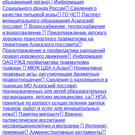
объединений органо
Информация
Социального фонда России
Сведения о
качестве питьевой воды
ГО ЧС
Паспорт
муниципального образования Аскизский
поссовет
Водоснабжение, теплоснабжение
и водоотведение
Предупреждение детского
дорожно-транспортного травматизма на
территории Аскизского поссовета
Предупреждение и профилактика нарушений
правил дорожного движения
Информация
ОАО РЖД профилактика травматизма
граждан
МКУК ЦДА п.Аскиз
Нормативно
правовые акты, регулирующие бюджетные
правоотношения
Сведения о находящихся в
границах МО Аскизский поссовет,
предназначенных для детей образовательных
организациях, детских медицинских, са
НПА,
принятые по вопросу осуществления закупок
товаров, работ и услуг для муниципальных
нужд
Памятка мигранту
Военно-
патриотическое воспитание
несовершеннолетних и молодежи
Интернет-
приемная
Административные регламенты