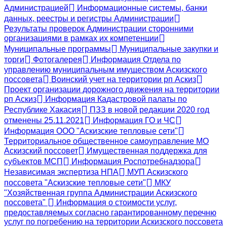
Администрацией
Информационные системы, банки
данных, реестры и регистры Администрации
Результаты проверок Администрации сторонними
организациями в рамках их компетенции
Муниципальные программы
Муниципальные закупки и
торги
Фотогалерея
Информация Отдела по
управлению муниципальным имуществом Аскизского
поссовета
Воинский учет на территории рп Аскиз
Проект организации дорожного движения на территории
рп Аскиз
Информация Кадастровой палаты по
Республике Хакасия
ПЗЗ в новой редакции 2020 год
отменены 25.11.2021
Информация ГО и ЧС
Информация ООО "Аскизские тепловые сети"
Территориальное общественное самоуправление МО
Аскизский поссовет
Имущественная поддержка для
субъектов МСП
Информация Роспотребнадзора
Независимая экспертиза НПА
МУП Аскизского
поссовета "Аскизские тепловые сети"
МКУ
"Хозяйственная группа Администрации Аскизского
поссовета"
Информация о стоимости услуг,
предоставляемых согласно гарантированному перечню
услуг по погребению на территории Аскизского поссовета