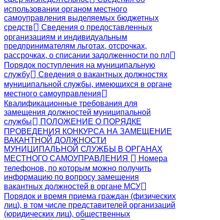
использовании органом местного
самоуправления выделяемых бюджетных
средств
Сведения о предоставленных
организациям и индивидуальным
предпринимателям льготах, отсрочках,
рассрочках, о списании задолженности по пл
Порядок поступления на муниципальную
службу
Сведения о вакантных должностях
муниципальной службы, имеющихся в органе
местного самоуправления
Квалификационные требования для
замещения должностей муниципальной
службы
ПОЛОЖЕНИЕ О ПОРЯДКЕ
ПРОВЕДЕНИЯ КОНКУРСА НА ЗАМЕЩЕНИЕ
ВАКАНТНОЙ ДОЛЖНОСТИ
МУНИЦИПАЛЬНОЙ СЛУЖБЫ В ОРГАНАХ
МЕСТНОГО САМОУПРАВЛЕНИЯ
Номера
телефонов, по которым можно получить
информацию по вопросу замещения
вакантных должностей в органе МСУ
Порядок и время приема граждан (физических
лиц), в том числе представителей организаций
(юридических лиц), общественных