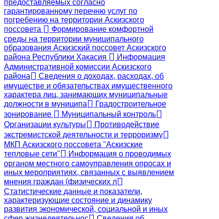
предоставляемых согласно
гарантированному перечню услуг по
погребению на территории Аскизского
поссовета
Формирование комфортной
среды на территории муниципального
образования Аскизский поссовет Аскизского
района Республики Хакасия
Информация
Административной комиссии Аскизского
района
Сведения о доходах, расходах, об
имуществе и обязательствах имущественного
характера лиц, занимающих муниципальные
должности в муниципа
Градостроительное
зонирование
Муниципальный контроль
Организации культуры
Противодействие
экстремистской деятельности и терроризму
МКП Аскизского поссовета "Аскизские
тепловые сети"
Информация о проводимых
органом местного самоуправления опросах и
иных мероприятиях, связанных с выявлением
мнения граждан (физических л
Статистические данные и показатели,
характеризующие состояние и динамику
развития экономической, социальной и иных
сфер жизнедеятельнос
Сведения об