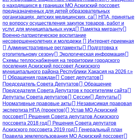
о находящихся в границах МО Аскизский поссовет,
предназначенных для детей образовательных
организациях, детских медицинских, са
НПА, принятые
по вопросу осуществления закупок товаров, работ и
услуг для муниципальных нужд
Памятка мигранту
Военно-патриотическое воспитание
несовершеннолетних и молодежи
Интернет-приемная
Административные регламенты
Подготовка к
отопительному сезону
Экологическая информация
Схемы теплоснабжения на территории городского
поселения Аскизский поссовет Аскизского
муниципального района Республики Хакасия на 2026 г.»
Обращения граждан
Совет депутатов
Председатель Совета Депутатов
Обращение
Председателя Совета Депутатов к посетителям сайта
Депутаты Совета депутатов
Сессии
Депутаты
Нормативные правовые акты
Независимая правовая
экспертиза НПА (проектов)
Устав МО Аскизский
поссовет
Решения Совета депутатов Аскизского
поссовета 2018 год
Решения Совета депутатов
Аскизского поссовета 2019 год
Генеральный план
Правила землепользования МО Аскизский поссовет