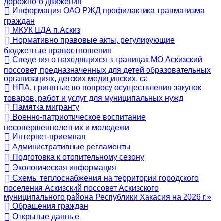
дорожного движения
Информация ОАО РЖД профилактика травматизма
граждан
МКУК ЦДА п.Аскиз
Нормативно правовые акты, регулирующие
бюджетные правоотношения
Сведения о находящихся в границах МО Аскизский
поссовет, предназначенных для детей образовательных
организациях, детских медицинских, са
НПА, принятые по вопросу осуществления закупок
товаров, работ и услуг для муниципальных нужд
Памятка мигранту
Военно-патриотическое воспитание
несовершеннолетних и молодежи
Интернет-приемная
Административные регламенты
Подготовка к отопительному сезону
Экологическая информация
Схемы теплоснабжения на территории городского
поселения Аскизский поссовет Аскизского
муниципального района Республики Хакасия на 2026 г.»
Обращения граждан
Открытые данные