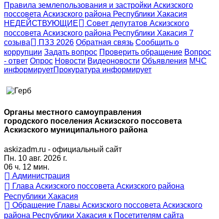
Правила землепользования и застройки Аскизского
поссовета Аскизского района Республики Хакасия
НЕДЕЙСТВУЮЩИЕ
Совет депутатов Аскизского
поссовета Аскизского района Республики Хакасия 7
созыва
ПЗЗ 2026
Обратная связь
Сообщить о
коррупции
Задать вопрос
Проверить обращение
Вопрос
- ответ
Опрос
Новости
Видеоновости
Объявления
МЧС
информирует
Прокуратура
информирует
Органы местного самоуправления
городского поселения Аскизского поссовета
Аскизского муниципального района
askizadm.ru - официальный сайт
Пн. 10 авг. 2026 г.
06 ч. 12 мин.
Администрация
Глава Аскизского поссовета Аскизского района
Республики Хакасия
Обращение Главы Аскизского поссовета Аскизского
района Республики Хакасия к Посетителям сайта