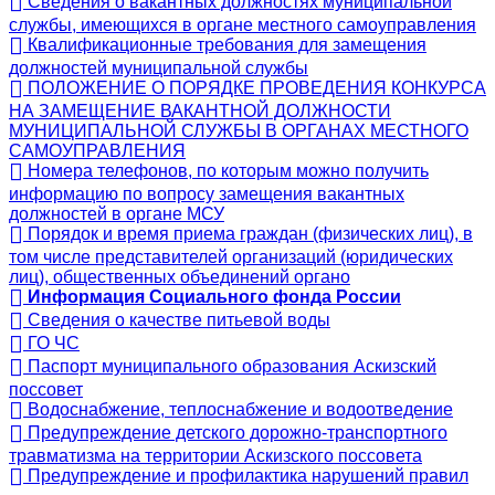
Сведения о вакантных должностях муниципальной
службы, имеющихся в органе местного самоуправления
Квалификационные требования для замещения
должностей муниципальной службы
ПОЛОЖЕНИЕ О ПОРЯДКЕ ПРОВЕДЕНИЯ КОНКУРСА
НА ЗАМЕЩЕНИЕ ВАКАНТНОЙ ДОЛЖНОСТИ
МУНИЦИПАЛЬНОЙ СЛУЖБЫ В ОРГАНАХ МЕСТНОГО
САМОУПРАВЛЕНИЯ
Номера телефонов, по которым можно получить
информацию по вопросу замещения вакантных
должностей в органе МСУ
Порядок и время приема граждан (физических лиц), в
том числе представителей организаций (юридических
лиц), общественных объединений органо
Информация Социального фонда России
Сведения о качестве питьевой воды
ГО ЧС
Паспорт муниципального образования Аскизский
поссовет
Водоснабжение, теплоснабжение и водоотведение
Предупреждение детского дорожно-транспортного
травматизма на территории Аскизского поссовета
Предупреждение и профилактика нарушений правил