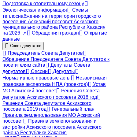
Подготовка к отопительному сезону
Экологическая информация
Схемы
теплоснабжения на территории городского
поселения Аскизский поссовет Аскизского
муниципального района Республики Хакасия
на 2026 г.»
Обращения граждан
Открытые
данные
Совет депутатов
Председатель Совета Депутатов
Обращение Председателя Совета Депутатов к
посетителям сайта
Депутаты Совета
депутатов
Сессии
Депутаты
Нормативные правовые акты
Независимая
правовая экспертиза НПА (проектов)
Устав
МО Аскизский поссовет
Решения Совета
депутатов Аскизского поссовета 2018 год
Решения Совета депутатов Аскизского
поссовета 2019 год
Генеральный план
Правила землепользования МО Аскизский
поссовет
Правила землепользования и
застройки Аскизского поссовета Аскизского
района Республики Хакасия