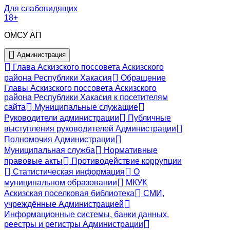
Для слабовидящих
18+
ОМСУ АП
Администрация
Глава Аскизского поссовета Аскизского
района Республики Хакасия
Обращение
Главы Аскизского поссовета Аскизского
района Республики Хакасия к посетителям
сайта
Муниципальные служащие
Руководители администрации
Публичные
выступления руководителей Администрации
Полномочия Администрации
Муниципальная служба
Нормативные
правовые акты
Противодействие коррупции
Статистическая информация
О
муниципальном образовании
МКУК
Аскизская поселковая библиотека
СМИ,
учреждённые Администрацией
Информационные системы, банки данных,
реестры и регистры Администрации