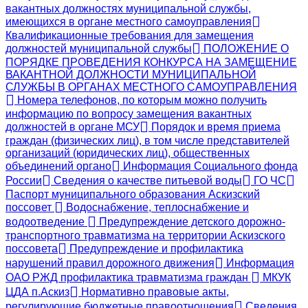
вакантных должностях муниципальной службы,
имеющихся в органе местного самоуправления
Квалификационные требования для замещения
должностей муниципальной службы
ПОЛОЖЕНИЕ О
ПОРЯДКЕ ПРОВЕДЕНИЯ КОНКУРСА НА ЗАМЕЩЕНИЕ
ВАКАНТНОЙ ДОЛЖНОСТИ МУНИЦИПАЛЬНОЙ
СЛУЖБЫ В ОРГАНАХ МЕСТНОГО САМОУПРАВЛЕНИЯ
Номера телефонов, по которым можно получить
информацию по вопросу замещения вакантных
должностей в органе МСУ
Порядок и время приема
граждан (физических лиц), в том числе представителей
организаций (юридических лиц), общественных
объединений органо
Информация Социального фонда
России
Сведения о качестве питьевой воды
ГО ЧС
Паспорт муниципального образования Аскизский
поссовет
Водоснабжение, теплоснабжение и
водоотведение
Предупреждение детского дорожно-
транспортного травматизма на территории Аскизского
поссовета
Предупреждение и профилактика
нарушений правил дорожного движения
Информация
ОАО РЖД профилактика травматизма граждан
МКУК
ЦДА п.Аскиз
Нормативно правовые акты,
регулирующие бюджетные правоотношения
Сведения