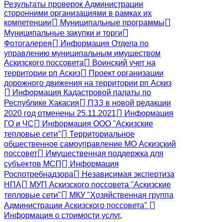
Результаты проверок Администрации
сторонними организациями в рамках их
компетенции
Муниципальные программы
Муниципальные закупки и торги
Фотогалерея
Информация Отдела по
управлению муниципальным имуществом
Аскизского поссовета
Воинский учет на
территории рп Аскиз
Проект организации
дорожного движения на территории рп Аскиз
Информация Кадастровой палаты по
Республике Хакасия
ПЗЗ в новой редакции
2020 год отменены 25.11.2021
Информация
ГО и ЧС
Информация ООО "Аскизские
тепловые сети"
Территориальное
общественное самоуправление МО Аскизский
поссовет
Имущественная поддержка для
субъектов МСП
Информация
Роспотребнадзора
Независимая экспертиза
НПА
МУП Аскизского поссовета "Аскизские
тепловые сети"
МКУ "Хозяйственная группа
Администрации Аскизского поссовета"
Информация о стоимости услуг,