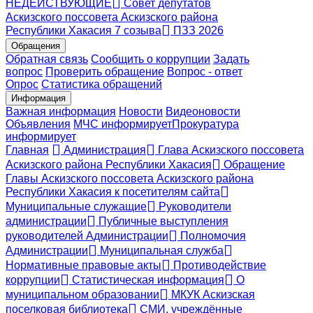
НЕДЕЙСТВУЮЩИЕ
Совет депутатов
Аскизского поссовета Аскизского района
Республики Хакасия 7 созыва
ПЗЗ 2026
Обращения
Обратная связь
Сообщить о коррупции
Задать
вопрос
Проверить обращение
Вопрос - ответ
Опрос
Статистика обращений
Информация
Важная информация
Новости
Видеоновости
Объявления
МЧС
информирует
Прокуратура
информирует
Главная
Администрация
Глава Аскизского поссовета
Аскизского района Республики Хакасия
Обращение
Главы Аскизского поссовета Аскизского района
Республики Хакасия к посетителям сайта
Муниципальные служащие
Руководители
администрации
Публичные выступления
руководителей Администрации
Полномочия
Администрации
Муниципальная служба
Нормативные правовые акты
Противодействие
коррупции
Статистическая информация
О
муниципальном образовании
МКУК Аскизская
поселковая библиотека
СМИ, учреждённые