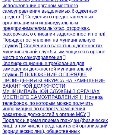
использовании органом местного
самоуправления выделяемых бюджетных
средств
Сведения о предоставленных
организациям и индивидуальным
предпринимателям льготах, отсрочках,
рассрочках, о списании задолженности по пл
Порядок поступления на муниципальную
службу
Сведения о вакантных должностях
муниципальной службы, имеющихся в органе
местного самоуправления
Квалификационные требования для
замещения должностей муниципальной
службы
ПОЛОЖЕНИЕ О ПОРЯДКЕ
ПРОВЕДЕНИЯ КОНКУРСА НА ЗАМЕЩЕНИЕ
ВАКАНТНОЙ ДОЛЖНОСТИ
МУНИЦИПАЛЬНОЙ СЛУЖБЫ В ОРГАНАХ
МЕСТНОГО САМОУПРАВЛЕНИЯ
Номера
телефонов, по которым можно получить
информацию по вопросу замещения
вакантных должностей в органе МСУ
Порядок и время приема граждан (физических
лиц), в том числе представителей организаций
(юридических лиц), общественных