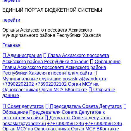
перейти
ЕДИНЫЙ ПОРТАЛ БЮДЖЕТНОЙ СИСТЕМЫ
перейти
Органы Аскизского поссовета Аскизского
муниципального района Республики Хакасия
Главная
Администрация
Глава Аскизского поссовета
Аскизского района Республики Хакасия
Обращение
Главы Аскизского поссовета Аскизского района
Республики Хакасия к посетителям сайта
Муниципальные служащие
posaskiz@yandex.ru
+73902202102
+73902202102
Орган МСУ на
Одноклассниках
Орган МСУ ВКонтакте
Открытые
данные
Совет депутатов
Председатель Совета Депутатов
Обращение Председателя Совета Депутатов к
посетителям сайта
Депутаты Совета депутатов
posaskiz@yandex.ru
+7+73904591246
+7+73904591246
Орган МСУ на Одноклассниках
Орган МСУ ВКонтакте