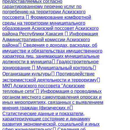
предоставляемых согласно
гарантированному перечню услуг по
погребению на территории Аскизского
поссовета
Формирование комфортной
среды на территории муниципального
образования Аскизский поссовет Аскизского
района Республики Хакасия
Информация
Административной комиссии Аскизского
района
Сведения о доходах, расходах, об
имуществе и обязательствах имущественного
характера лиц, занимающих муниципальные
должности в муниципа
Градостроительное
зонирование
Муниципальный контроль
Организации культуры
Противодействие
экстремистской деятельности и терроризму
МКП Аскизского поссовета "Аскизские
тепловые сети"
Информация о проводимых
органом местного самоуправления опросах и
иных мероприятиях, связанных с выявлением
мнения граждан (физических л
Статистические данные и показатели,
характеризующие состояние и динамику
развития экономической, социальной и иных
сфер жизнедеятельнос
Сведения об