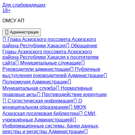
Для слабовидящих
18+
ОМСУ АП
Администрация
Глава Аскизского поссовета Аскизского
района Республики Хакасия
Обращение
Главы Аскизского поссовета Аскизского
района Республики Хакасия к посетителям
сайта
Муниципальные служащие
Руководители администрации
Публичные
выступления руководителей Администрации
Полномочия Администрации
Муниципальная служба
Нормативные
правовые акты
Противодействие коррупции
Статистическая информация
О
муниципальном образовании
МКУК
Аскизская поселковая библиотека
СМИ,
учреждённые Администрацией
Информационные системы, банки данных,
реестры и регистры Администрации