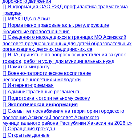
дорожного движения
Информация ОАО РЖД профилактика травматизма
граждан
МКУК ЦДА п.Аскиз
Нормативно правовые акты, регулирующие
бюджетные правоотношения
Сведения о находящихся в границах МО Аскизский
поссовет, предназначенных для детей образовательных
организациях, детских медицинских, са
НПА, принятые по вопросу осуществления закупок
товаров, работ и услуг для муниципальных нужд
Памятка мигранту
Военно-патриотическое воспитание
несовершеннолетних и молодежи
Интернет-приемная
Административные регламенты
Подготовка к отопительному сезону
Экологическая информация
Схемы теплоснабжения на территории городского
поселения Аскизский поссовет Аскизского
муниципального района Республики Хакасия на 2026 г.»
Обращения граждан
Открытые данные