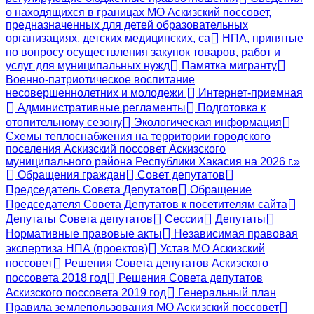
о находящихся в границах МО Аскизский поссовет,
предназначенных для детей образовательных
организациях, детских медицинских, са
НПА, принятые
по вопросу осуществления закупок товаров, работ и
услуг для муниципальных нужд
Памятка мигранту
Военно-патриотическое воспитание
несовершеннолетних и молодежи
Интернет-приемная
Административные регламенты
Подготовка к
отопительному сезону
Экологическая информация
Схемы теплоснабжения на территории городского
поселения Аскизский поссовет Аскизского
муниципального района Республики Хакасия на 2026 г.»
Обращения граждан
Совет депутатов
Председатель Совета Депутатов
Обращение
Председателя Совета Депутатов к посетителям сайта
Депутаты Совета депутатов
Сессии
Депутаты
Нормативные правовые акты
Независимая правовая
экспертиза НПА (проектов)
Устав МО Аскизский
поссовет
Решения Совета депутатов Аскизского
поссовета 2018 год
Решения Совета депутатов
Аскизского поссовета 2019 год
Генеральный план
Правила землепользования МО Аскизский поссовет