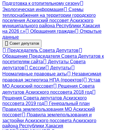
Подготовка к отопительному сезону
Экологическая информация
Схемы
теплоснабжения на территории городского
поселения Аскизский поссовет Аскизского
муниципального района Республики Хакасия
на 2026 г.»
Обращения граждан
Открытые
данные
Совет депутатов
Председатель Совета Депутатов
Обращение Председателя Совета Депутатов к
посетителям сайта
Депутаты Совета
депутатов
Сессии
Депутаты
Нормативные правовые акты
Независимая
правовая экспертиза НПА (проектов)
Устав
МО Аскизский поссовет
Решения Совета
депутатов Аскизского поссовета 2018 год
Решения Совета депутатов Аскизского
поссовета 2019 год
Генеральный план
Правила землепользования МО Аскизский
поссовет
Правила землепользования и
застройки Аскизского поссовета Аскизского
района Республики Хакасия