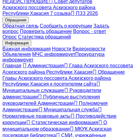
НЕДЕЙСТВУЮЩИЕ
Совет депутатов
Аскизского поссовета Аскизского района
Республики Хакасия 7 созыва
ПЗЗ 2026
Обращения
Обратная связь
Сообщить о коррупции
Задать
вопрос
Проверить обращение
Вопрос - ответ
Опрос
Статистика обращений
Информация
Важная информация
Новости
Видеоновости
Объявления
МЧС
информирует
Прокуратура
информирует
Главная
Администрация
Глава Аскизского поссовета
Аскизского района Республики Хакасия
Обращение
Главы Аскизского поссовета Аскизского района
Республики Хакасия к посетителям сайта
Муниципальные служащие
Руководители
администрации
Публичные выступления
руководителей Администрации
Полномочия
Администрации
Муниципальная служба
Нормативные правовые акты
Противодействие
коррупции
Статистическая информация
О
муниципальном образовании
МКУК Аскизская
поселковая библиотека
СМИ, учреждённые