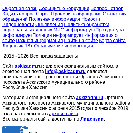
Обратная связь
Сообщить о коррупции
Вопрос - ответ
Задать вопрос
Опрос
Проверить обращение
Статистика
обращений
Полезная информация
Новости
Видеоновости
Объявления
Политика обработки
персональных данных
МЧС
информирует
Прокуратура
информирует
Полиция
информирует
Информация о
сайте
Важная информация
Найти на сайте
Карта сайта
Лицензии
18+ Ограничение информации
2015 - 2026 Все права защищены
Сайт
askizadm.ru
является официальным сайтом, а
электронная почта
info@askizadm.ru
является
официальной электронной почтой Органов Аскизского
поссовета Аскизского муниципального района
Республики Хакасия.
Материалы официального сайта
askizadm.ru
Органов
Аскизского поссовета Аскизского муниципального района
Республики Хакасия с апреля 2015 года по декабрь 2019
года расположены в
архиве сайта
.
Все материалы сайта доступны по
Лицензии
.