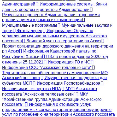
Администрацией
Информационные системы, банки
данных, реестры и регистры Администрации
Результаты проверок Администрации сторонними
организациями в рамках их компетенции
Муниципальные программы
Муниципальные закупки и
торги
Фотогалерея
Информация Отдела по
управлению муниципальным имуществом Аскизского
поссовета
Воинский учет на территории рп Аскиз
Проект организации дорожного движения на территории
рп Аскиз
Информация Кадастровой палаты по
Республике Хакасия
ПЗЗ в новой редакции 2020 год
отменены 25.11.2021
Информация ГО и ЧС
Информация ООО "Аскизские тепловые сети"
Территориальное общественное самоуправление МО
Аскизский поссовет
Имущественная поддержка для
субъектов МСП
Информация Роспотребнадзора
Независимая экспертиза НПА
МУП Аскизского
поссовета "Аскизские тепловые сети"
МКУ
"Хозяйственная группа Администрации Аскизского
поссовета"
Информация о стоимости услуг,
предоставляемых согласно гарантированному перечню
услуг по погребению на территории Аскизского поссовета