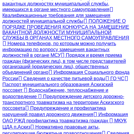
вакантных должностях муниципальной службы,
имеющихся в органе местного самоуправления
Квалификационные требования для замещения
должностей муниципальной службы
ПОЛОЖЕНИЕ О
ПОРЯДКЕ ПРОВЕДЕНИЯ КОНКУРСА НА ЗАМЕЩЕНИЕ
ВАКАНТНОЙ ДОЛЖНОСТИ МУНИЦИПАЛЬНОЙ
СЛУЖБЫ В ОРГАНАХ МЕСТНОГО САМОУПРАВЛЕНИЯ
Номера телефонов, по которым можно получить
информацию по вопросу замещения вакантных
должностей в органе МСУ
Порядок и время приема
граждан (физических лиц), в том числе представителей
организаций (юридических лиц), общественных
объединений органо
Информация Социального фонда
России
Сведения о качестве питьевой воды
ГО ЧС
Паспорт муниципального образования Аскизский
поссовет
Водоснабжение, теплоснабжение и
водоотведение
Предупреждение детского дорожно-
транспортного травматизма на территории Аскизского
поссовета
Предупреждение и профилактика
нарушений правил дорожного движения
Информация
ОАО РЖД профилактика травматизма граждан
МКУК
ЦДА п.Аскиз
Нормативно правовые акты,
регулирующие бюджетные правоотношения
Сведения