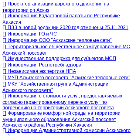
Проект организации дорожного движения на
территории рп Аскиз
Информация Кадастровой палаты по Республике
Хакасия
ПЗЗ в новой редакции 2020 год отменены 25.11.2021
Информация ГО и ЧС
Информация ООО "Аскизские тепловые сети"
Территориальное общественное самоуправление МО
Аскизский поссовет
Имущественная поддержка для субъектов МСП
Информация Роспотребнадзора
Независимая экспертиза НПА
МУП Аскизского поссовета "Аскизские тепловые сети"
МКУ "Хозяйственная группа Администрации
Аскизского поссовета"
Информация о стоимости услуг, предоставляемых
согласно гарантированному перечню услуг по
погребению на территории Аскизского поссовета
Формирование комфортной среды на территории
муниципального образования Аскизский поссовет
Аскизского района Республики Хакасия
Информация Административной комиссии Аскизского