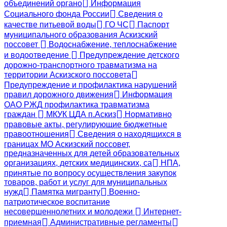
объединений органо
Информация
Социального фонда России
Сведения о
качестве питьевой воды
ГО ЧС
Паспорт
муниципального образования Аскизский
поссовет
Водоснабжение, теплоснабжение
и водоотведение
Предупреждение детского
дорожно-транспортного травматизма на
территории Аскизского поссовета
Предупреждение и профилактика нарушений
правил дорожного движения
Информация
ОАО РЖД профилактика травматизма
граждан
МКУК ЦДА п.Аскиз
Нормативно
правовые акты, регулирующие бюджетные
правоотношения
Сведения о находящихся в
границах МО Аскизский поссовет,
предназначенных для детей образовательных
организациях, детских медицинских, са
НПА,
принятые по вопросу осуществления закупок
товаров, работ и услуг для муниципальных
нужд
Памятка мигранту
Военно-
патриотическое воспитание
несовершеннолетних и молодежи
Интернет-
приемная
Административные регламенты