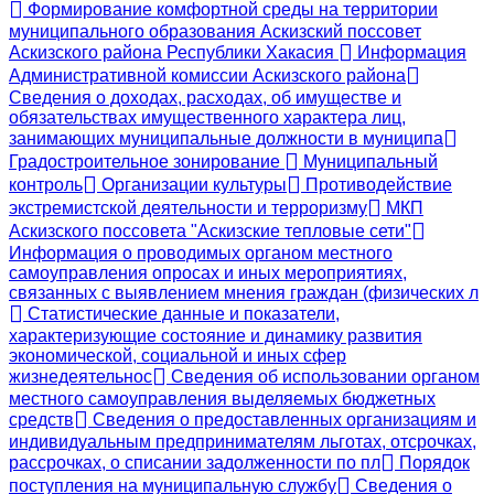
Формирование комфортной среды на территории
муниципального образования Аскизский поссовет
Аскизского района Республики Хакасия
Информация
Административной комиссии Аскизского района
Сведения о доходах, расходах, об имуществе и
обязательствах имущественного характера лиц,
занимающих муниципальные должности в муниципа
Градостроительное зонирование
Муниципальный
контроль
Организации культуры
Противодействие
экстремистской деятельности и терроризму
МКП
Аскизского поссовета "Аскизские тепловые сети"
Информация о проводимых органом местного
самоуправления опросах и иных мероприятиях,
связанных с выявлением мнения граждан (физических л
Статистические данные и показатели,
характеризующие состояние и динамику развития
экономической, социальной и иных сфер
жизнедеятельнос
Сведения об использовании органом
местного самоуправления выделяемых бюджетных
средств
Сведения о предоставленных организациям и
индивидуальным предпринимателям льготах, отсрочках,
рассрочках, о списании задолженности по пл
Порядок
поступления на муниципальную службу
Сведения о