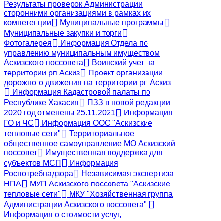
Результаты проверок Администрации
сторонними организациями в рамках их
компетенции
Муниципальные программы
Муниципальные закупки и торги
Фотогалерея
Информация Отдела по
управлению муниципальным имуществом
Аскизского поссовета
Воинский учет на
территории рп Аскиз
Проект организации
дорожного движения на территории рп Аскиз
Информация Кадастровой палаты по
Республике Хакасия
ПЗЗ в новой редакции
2020 год отменены 25.11.2021
Информация
ГО и ЧС
Информация ООО "Аскизские
тепловые сети"
Территориальное
общественное самоуправление МО Аскизский
поссовет
Имущественная поддержка для
субъектов МСП
Информация
Роспотребнадзора
Независимая экспертиза
НПА
МУП Аскизского поссовета "Аскизские
тепловые сети"
МКУ "Хозяйственная группа
Администрации Аскизского поссовета"
Информация о стоимости услуг,