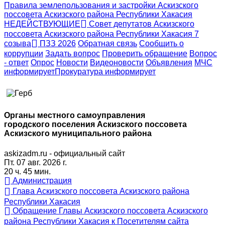
Правила землепользования и застройки Аскизского
поссовета Аскизского района Республики Хакасия
НЕДЕЙСТВУЮЩИЕ
Совет депутатов Аскизского
поссовета Аскизского района Республики Хакасия 7
созыва
ПЗЗ 2026
Обратная связь
Сообщить о
коррупции
Задать вопрос
Проверить обращение
Вопрос
- ответ
Опрос
Новости
Видеоновости
Объявления
МЧС
информирует
Прокуратура
информирует
Органы местного самоуправления
городского поселения Аскизского поссовета
Аскизского муниципального района
askizadm.ru - официальный сайт
Пт. 07 авг. 2026 г.
20 ч. 45 мин.
Администрация
Глава Аскизского поссовета Аскизского района
Республики Хакасия
Обращение Главы Аскизского поссовета Аскизского
района Республики Хакасия к Посетителям сайта