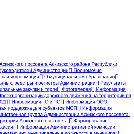
скизского поссовета Аскизского района Республики
руководителей Администрации
Полномочия
ская информация
О муниципальном образовании
нных, реестры и регистры Администрации
Результаты
пальные закупки и торги
Фотогалерея
Информация
роект организации дорожного движения на территории рп
021
Информация ГО и ЧС
Информация ООО
ая поддержка для субъектов МСП
Информация
яйственная группа Администрации Аскизского поссовета"
ритории Аскизского поссовета
Формирование
акасия
Информация Административной комиссии
, занимающих муниципальные должности в муниципа