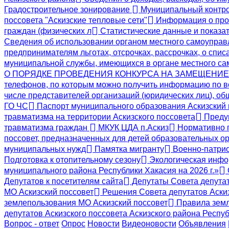
Градостроительное зонирование
Муниципальный контр
поссовета "Аскизские тепловые сети"
Информация о пров
граждан (физических л
Статистические данные и показат
Сведения об использовании органом местного самоупра
предпринимателям льготах, отсрочках, рассрочках, о спис
муниципальной службы, имеющихся в органе местного с
О ПОРЯДКЕ ПРОВЕДЕНИЯ КОНКУРСА НА ЗАМЕЩЕНИ
телефонов, по которым можно получить информацию по в
числе представителей организаций (юридических лиц), о
ГО ЧС
Паспорт муниципального образования Аскизский
травматизма на территории Аскизского поссовета
Предуп
травматизма граждан
МКУК ЦДА п.Аскиз
Нормативно 
поссовет, предназначенных для детей образовательных ор
муниципальных нужд
Памятка мигранту
Военно-патрио
Подготовка к отопительному сезону
Экологическая инф
муниципального района Республики Хакасия на 2026 г.»
Депутатов к посетителям сайта
Депутаты Совета депута
МО Аскизский поссовет
Решения Совета депутатов Аскиз
землепользования МО Аскизский поссовет
Правила земл
депутатов Аскизского поссовета Аскизского района Респу
Вопрос - ответ
Опрос
Новости
Видеоновости
Объявления