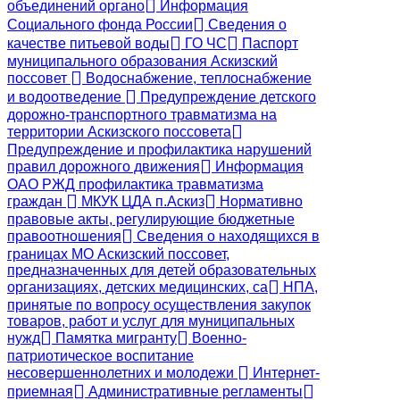
объединений органо
Информация
Социального фонда России
Сведения о
качестве питьевой воды
ГО ЧС
Паспорт
муниципального образования Аскизский
поссовет
Водоснабжение, теплоснабжение
и водоотведение
Предупреждение детского
дорожно-транспортного травматизма на
территории Аскизского поссовета
Предупреждение и профилактика нарушений
правил дорожного движения
Информация
ОАО РЖД профилактика травматизма
граждан
МКУК ЦДА п.Аскиз
Нормативно
правовые акты, регулирующие бюджетные
правоотношения
Сведения о находящихся в
границах МО Аскизский поссовет,
предназначенных для детей образовательных
организациях, детских медицинских, са
НПА,
принятые по вопросу осуществления закупок
товаров, работ и услуг для муниципальных
нужд
Памятка мигранту
Военно-
патриотическое воспитание
несовершеннолетних и молодежи
Интернет-
приемная
Административные регламенты