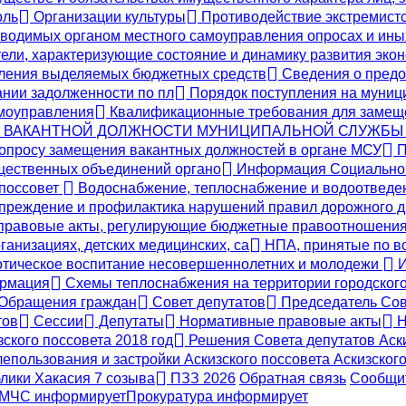
оль
Организации культуры
Противодействие экстремистс
одимых органом местного самоуправления опросах и ины
ели, характеризующие состояние и динамику развития эко
вления выделяемых бюджетных средств
Сведения о предо
ании задолженности по пл
Порядок поступления на муниц
амоуправления
Квалификационные требования для замещ
Е ВАКАНТНОЙ ДОЛЖНОСТИ МУНИЦИПАЛЬНОЙ СЛУЖБЫ
опросу замещения вакантных должностей в органе МСУ
П
бщественных объединений органо
Информация Социальног
 поссовет
Водоснабжение, теплоснабжение и водоотвед
реждение и профилактика нарушений правил дорожного 
правовые акты, регулирующие бюджетные правоотношени
ганизациях, детских медицинских, са
НПА, принятые по во
тическое воспитание несовершеннолетних и молодежи
И
ормация
Схемы теплоснабжения на территории городского 
Обращения граждан
Совет депутатов
Председатель Сов
тов
Сессии
Депутаты
Нормативные правовые акты
Н
ского поссовета 2018 год
Решения Совета депутатов Аски
епользования и застройки Аскизского поссовета Аскизс
блики Хакасия 7 созыва
ПЗЗ 2026
Обратная связь
Сообщит
МЧС
информирует
Прокуратура
информирует