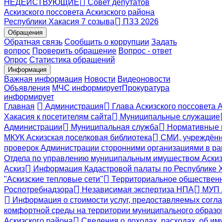
НЕДЕЙСТВУЮЩИЕ
Совет депутатов
Аскизского поссовета Аскизского района
Республики Хакасия 7 созыва
ПЗЗ 2026
Обращения
Обратная связь
Сообщить о коррупции
Задать
вопрос
Проверить обращение
Вопрос - ответ
Опрос
Статистика обращений
Информация
Важная информация
Новости
Видеоновости
Объявления
МЧС
информирует
Прокуратура
информирует
Главная
Администрация
Глава Аскизского поссовета 
Хакасия к посетителям сайта
Муниципальные служащие
Администрации
Муниципальная служба
Нормативные 
МКУК Аскизская поселковая библиотека
СМИ, учреждённ
проверок Администрации сторонними организациями в ра
Отдела по управлению муниципальным имуществом Аскиз
Аскиз
Информация Кадастровой палаты по Республике 
"Аскизские тепловые сети"
Территориальное общественн
Роспотребнадзора
Независимая экспертиза НПА
МУП А
Информация о стоимости услуг, предоставляемых согла
комфортной среды на территории муниципального образов
Аскизского района
Сведения о доходах, расходах, об и