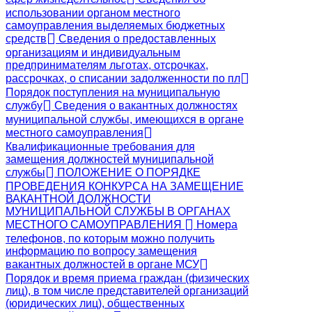
использовании органом местного
самоуправления выделяемых бюджетных
средств
Сведения о предоставленных
организациям и индивидуальным
предпринимателям льготах, отсрочках,
рассрочках, о списании задолженности по пл
Порядок поступления на муниципальную
службу
Сведения о вакантных должностях
муниципальной службы, имеющихся в органе
местного самоуправления
Квалификационные требования для
замещения должностей муниципальной
службы
ПОЛОЖЕНИЕ О ПОРЯДКЕ
ПРОВЕДЕНИЯ КОНКУРСА НА ЗАМЕЩЕНИЕ
ВАКАНТНОЙ ДОЛЖНОСТИ
МУНИЦИПАЛЬНОЙ СЛУЖБЫ В ОРГАНАХ
МЕСТНОГО САМОУПРАВЛЕНИЯ
Номера
телефонов, по которым можно получить
информацию по вопросу замещения
вакантных должностей в органе МСУ
Порядок и время приема граждан (физических
лиц), в том числе представителей организаций
(юридических лиц), общественных