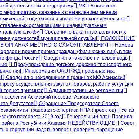
кой деятельности и терроризму
МКП Аскизского
х мероприятиях, связанных с выявлением мнения
номической, социальной и иных сфер жизнедеятельнос
ставленных организациям и индивидуальным
ипальную службу
Сведения о вакантных должностях
ения должностей муниципальной службы
ПОЛОЖЕНИЕ
 В ОРГАНАХ МЕСТНОГО САМОУПРАВЛЕНИЯ
Номера
орядок и время приема граждан (физических лиц), в том
о фонда России
Сведения о качестве питьевой воды
ение
Предупреждение детского дорожно-транспортного
движения
Информация ОАО РЖД профилактика
я
Сведения о находящихся в границах МО Аскизский
просу осуществления закупок товаров, работ и услуг для
нтернет-приемная
Административные регламенты
поселения Аскизский поссовет Аскизского
ета Депутатов
Обращение Председателя Совета
езависимая правовая экспертиза НПА (проектов)
Устав
зского поссовета 2019 год
Генеральный план Правила
кого района Республики Хакасия НЕДЕЙСТВУЮЩИЕ
Совет
ь о коррупции
Задать вопрос
Проверить обращение