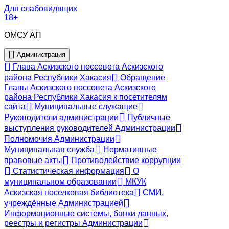
Для слабовидящих
18+
ОМСУ АП
Администрация
Глава Аскизского поссовета Аскизского
района Республики Хакасия
Обращение
Главы Аскизского поссовета Аскизского
района Республики Хакасия к посетителям
сайта
Муниципальные служащие
Руководители администрации
Публичные
выступления руководителей Администрации
Полномочия Администрации
Муниципальная служба
Нормативные
правовые акты
Противодействие коррупции
Статистическая информация
О
муниципальном образовании
МКУК
Аскизская поселковая библиотека
СМИ,
учреждённые Администрацией
Информационные системы, банки данных,
реестры и регистры Администрации