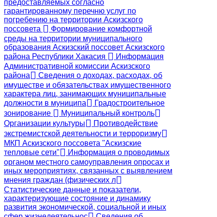
предоставляемых согласно
гарантированному перечню услуг по
погребению на территории Аскизского
поссовета
Формирование комфортной
среды на территории муниципального
образования Аскизский поссовет Аскизского
района Республики Хакасия
Информация
Административной комиссии Аскизского
района
Сведения о доходах, расходах, об
имуществе и обязательствах имущественного
характера лиц, занимающих муниципальные
должности в муниципа
Градостроительное
зонирование
Муниципальный контроль
Организации культуры
Противодействие
экстремистской деятельности и терроризму
МКП Аскизского поссовета "Аскизские
тепловые сети"
Информация о проводимых
органом местного самоуправления опросах и
иных мероприятиях, связанных с выявлением
мнения граждан (физических л
Статистические данные и показатели,
характеризующие состояние и динамику
развития экономической, социальной и иных
сфер жизнедеятельнос
Сведения об