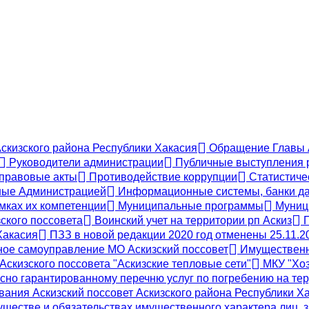
Аскизского района Республики Хакасия
Обращение Главы А
Руководители администрации
Публичные выступления 
правовые акты
Противодействие коррупции
Статистиче
ые Администрацией
Информационные системы, банки да
мках их компетенции
Муниципальные программы
Муници
ского поссовета
Воинский учет на территории рп Аскиз
П
Хакасия
ПЗЗ в новой редакции 2020 год отменены 25.11.2
ое самоуправление МО Аскизский поссовет
Имущественн
скизского поссовета "Аскизские тепловые сети"
МКУ "Хоз
сно гарантированному перечню услуг по погребению на тер
ания Аскизский поссовет Аскизского района Республики Х
муществе и обязательствах имущественного характера лиц