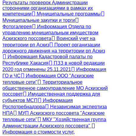
Результаты проверок Администрации
сторонними организациями в рамках их
компетенции
Муниципальные программы
Муниципальные закупки и торги
Фотогалерея
Информация Отдела по
управлению муниципальным имуществом
Аскизского поссовета
Воинский учет на
территории рп Аскиз
Проект организации
дорожного движения на территории рп Аскиз
Информация Кадастровой палаты по
Республике Хакасия
ПЗЗ в новой редакции
2020 год отменены 25.11.2021
Информация
ГО и ЧС
Информация ООО "Аскизские
тепловые сети"
Территориальное
общественное самоуправление МО Аскизский
поссовет
Имущественная поддержка для
субъектов МСП
Информация
Роспотребнадзора
Независимая экспертиза
НПА
МУП Аскизского поссовета "Аскизские
тепловые сети"
МКУ "Хозяйственная группа
Администрации Аскизского поссовета"
Информация о стоимости услуг,