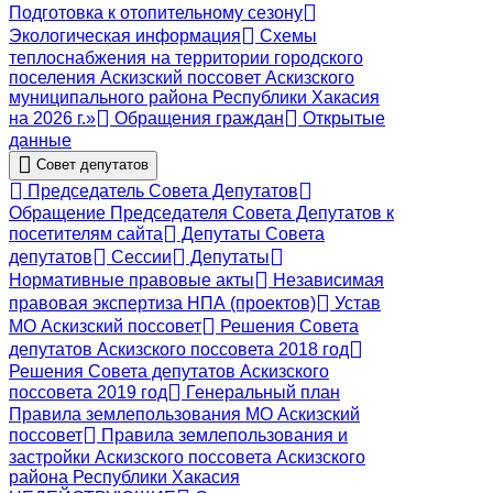
Подготовка к отопительному сезону
Экологическая информация
Схемы
теплоснабжения на территории городского
поселения Аскизский поссовет Аскизского
муниципального района Республики Хакасия
на 2026 г.»
Обращения граждан
Открытые
данные
Совет депутатов
Председатель Совета Депутатов
Обращение Председателя Совета Депутатов к
посетителям сайта
Депутаты Совета
депутатов
Сессии
Депутаты
Нормативные правовые акты
Независимая
правовая экспертиза НПА (проектов)
Устав
МО Аскизский поссовет
Решения Совета
депутатов Аскизского поссовета 2018 год
Решения Совета депутатов Аскизского
поссовета 2019 год
Генеральный план
Правила землепользования МО Аскизский
поссовет
Правила землепользования и
застройки Аскизского поссовета Аскизского
района Республики Хакасия