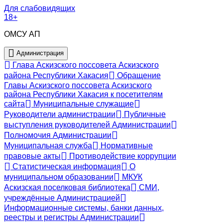
Для слабовидящих
18+
ОМСУ АП
Администрация
Глава Аскизского поссовета Аскизского
района Республики Хакасия
Обращение
Главы Аскизского поссовета Аскизского
района Республики Хакасия к посетителям
сайта
Муниципальные служащие
Руководители администрации
Публичные
выступления руководителей Администрации
Полномочия Администрации
Муниципальная служба
Нормативные
правовые акты
Противодействие коррупции
Статистическая информация
О
муниципальном образовании
МКУК
Аскизская поселковая библиотека
СМИ,
учреждённые Администрацией
Информационные системы, банки данных,
реестры и регистры Администрации