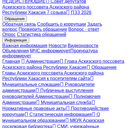
НЕДЕЙСТВУЮЩИЕ
Совет депутатов
Аскизского поссовета Аскизского района
Республики Хакасия 7 созыва
ПЗЗ 2026
Обращения
Обратная связь
Сообщить о коррупции
Задать
вопрос
Проверить обращение
Вопрос - ответ
Опрос
Статистика обращений
Информация
Важная информация
Новости
Видеоновости
Объявления
МЧС
информирует
Прокуратура
информирует
Главная
Администрация
Глава Аскизского поссовета
Аскизского района Республики Хакасия
Обращение
Главы Аскизского поссовета Аскизского района
Республики Хакасия к посетителям сайта
Муниципальные служащие
Руководители
администрации
Публичные выступления
руководителей Администрации
Полномочия
Администрации
Муниципальная служба
Нормативные правовые акты
Противодействие
коррупции
Статистическая информация
О
муниципальном образовании
МКУК Аскизская
поселковая библиотека
СМИ, учреждённые