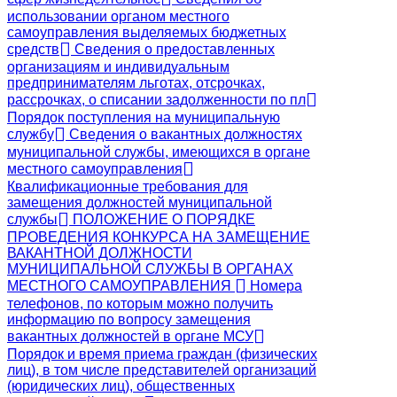
использовании органом местного
самоуправления выделяемых бюджетных
средств
Сведения о предоставленных
организациям и индивидуальным
предпринимателям льготах, отсрочках,
рассрочках, о списании задолженности по пл
Порядок поступления на муниципальную
службу
Сведения о вакантных должностях
муниципальной службы, имеющихся в органе
местного самоуправления
Квалификационные требования для
замещения должностей муниципальной
службы
ПОЛОЖЕНИЕ О ПОРЯДКЕ
ПРОВЕДЕНИЯ КОНКУРСА НА ЗАМЕЩЕНИЕ
ВАКАНТНОЙ ДОЛЖНОСТИ
МУНИЦИПАЛЬНОЙ СЛУЖБЫ В ОРГАНАХ
МЕСТНОГО САМОУПРАВЛЕНИЯ
Номера
телефонов, по которым можно получить
информацию по вопросу замещения
вакантных должностей в органе МСУ
Порядок и время приема граждан (физических
лиц), в том числе представителей организаций
(юридических лиц), общественных