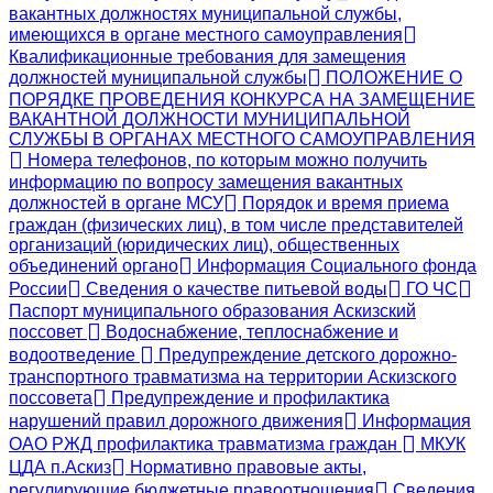
вакантных должностях муниципальной службы,
имеющихся в органе местного самоуправления
Квалификационные требования для замещения
должностей муниципальной службы
ПОЛОЖЕНИЕ О
ПОРЯДКЕ ПРОВЕДЕНИЯ КОНКУРСА НА ЗАМЕЩЕНИЕ
ВАКАНТНОЙ ДОЛЖНОСТИ МУНИЦИПАЛЬНОЙ
СЛУЖБЫ В ОРГАНАХ МЕСТНОГО САМОУПРАВЛЕНИЯ
Номера телефонов, по которым можно получить
информацию по вопросу замещения вакантных
должностей в органе МСУ
Порядок и время приема
граждан (физических лиц), в том числе представителей
организаций (юридических лиц), общественных
объединений органо
Информация Социального фонда
России
Сведения о качестве питьевой воды
ГО ЧС
Паспорт муниципального образования Аскизский
поссовет
Водоснабжение, теплоснабжение и
водоотведение
Предупреждение детского дорожно-
транспортного травматизма на территории Аскизского
поссовета
Предупреждение и профилактика
нарушений правил дорожного движения
Информация
ОАО РЖД профилактика травматизма граждан
МКУК
ЦДА п.Аскиз
Нормативно правовые акты,
регулирующие бюджетные правоотношения
Сведения