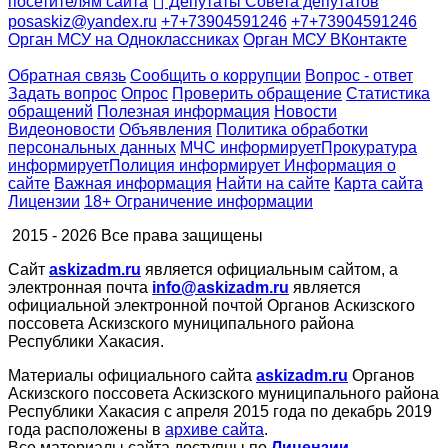
посетителям сайта
Депутаты Совета депутатов
posaskiz@yandex.ru
+7+73904591246
+7+73904591246
Орган МСУ на Одноклассниках
Орган МСУ ВКонтакте
Обратная связь
Сообщить о коррупции
Вопрос - ответ
Задать вопрос
Опрос
Проверить обращение
Статистика
обращений
Полезная информация
Новости
Видеоновости
Объявления
Политика обработки
персональных данных
МЧС
информирует
Прокуратура
информирует
Полиция
информирует
Информация о
сайте
Важная информация
Найти на сайте
Карта сайта
Лицензии
18+ Ограничение информации
2015 - 2026 Все права защищены
Сайт
askizadm.ru
является официальным сайтом, а
электронная почта
info@askizadm.ru
является
официальной электронной почтой Органов Аскизского
поссовета Аскизского муниципального района
Республики Хакасия.
Материалы официального сайта
askizadm.ru
Органов
Аскизского поссовета Аскизского муниципального района
Республики Хакасия с апреля 2015 года по декабрь 2019
года расположены в
архиве сайта
.
Все материалы сайта доступны по
Лицензии
.