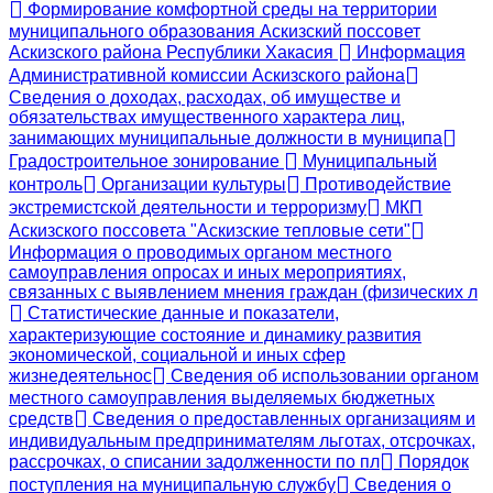
Формирование комфортной среды на территории
муниципального образования Аскизский поссовет
Аскизского района Республики Хакасия
Информация
Административной комиссии Аскизского района
Сведения о доходах, расходах, об имуществе и
обязательствах имущественного характера лиц,
занимающих муниципальные должности в муниципа
Градостроительное зонирование
Муниципальный
контроль
Организации культуры
Противодействие
экстремистской деятельности и терроризму
МКП
Аскизского поссовета "Аскизские тепловые сети"
Информация о проводимых органом местного
самоуправления опросах и иных мероприятиях,
связанных с выявлением мнения граждан (физических л
Статистические данные и показатели,
характеризующие состояние и динамику развития
экономической, социальной и иных сфер
жизнедеятельнос
Сведения об использовании органом
местного самоуправления выделяемых бюджетных
средств
Сведения о предоставленных организациям и
индивидуальным предпринимателям льготах, отсрочках,
рассрочках, о списании задолженности по пл
Порядок
поступления на муниципальную службу
Сведения о