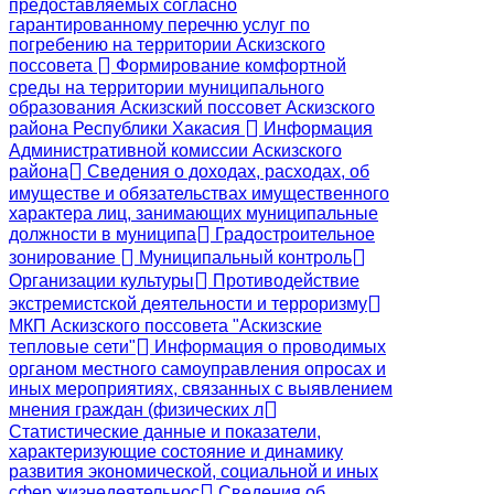
предоставляемых согласно
гарантированному перечню услуг по
погребению на территории Аскизского
поссовета
Формирование комфортной
среды на территории муниципального
образования Аскизский поссовет Аскизского
района Республики Хакасия
Информация
Административной комиссии Аскизского
района
Сведения о доходах, расходах, об
имуществе и обязательствах имущественного
характера лиц, занимающих муниципальные
должности в муниципа
Градостроительное
зонирование
Муниципальный контроль
Организации культуры
Противодействие
экстремистской деятельности и терроризму
МКП Аскизского поссовета "Аскизские
тепловые сети"
Информация о проводимых
органом местного самоуправления опросах и
иных мероприятиях, связанных с выявлением
мнения граждан (физических л
Статистические данные и показатели,
характеризующие состояние и динамику
развития экономической, социальной и иных
сфер жизнедеятельнос
Сведения об