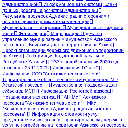
Администрацией
Информационные системы, банки
данных, реестры и регистры Администрации
Результаты проверок Администрации сторонними
организациями в рамках их компетенции
Муниципальные программы
Муниципальные закупки и
торги
Фотогалерея
Информация Отдела по
управлению муниципальным имуществом Аскизского
поссовета
Воинский учет на территории рп Аскиз
Проект организации дорожного движения на территории
рп Аскиз
Информация Кадастровой палаты по
Республике Хакасия
ПЗЗ в новой редакции 2020 год
отменены 25.11.2021
Информация ГО и ЧС
Информация ООО "Аскизские тепловые сети"
Территориальное общественное самоуправление МО
Аскизский поссовет
Имущественная поддержка для
субъектов МСП
Информация Роспотребнадзора
Независимая экспертиза НПА
МУП Аскизского
поссовета "Аскизские тепловые сети"
МКУ
"Хозяйственная группа Администрации Аскизского
поссовета"
Информация о стоимости услуг,
предоставляемых согласно гарантированному перечню
услуг по погребению на территории Аскизского поссовета