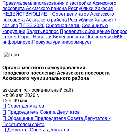
Правила землепользования и застройки Аскизского
поссовета Аскизского района Республики Хакасия
НЕДЕЙСТВУЮЩИЕ
Совет депутатов Аскизского
поссовета Аскизского района Республики Хакасия 7
созыва
ПЗЗ 2026
Обратная связь
Сообщить о
коррупции
Задать вопрос
Проверить обращение
Вопрос
- ответ
Опрос
Новости
Видеоновости
Объявления
МЧС
информирует
Прокуратура
информирует
Органы местного самоуправления
городского поселения Аскизского поссовета
Аскизского муниципального района
askizadm.ru - официальный сайт
Чт. 06 авг. 2026 г.
12 ч. 49 мин.
Совет депутатов
Председатель Совета Депутатов
Обращение Председателя Совета Депутатов к
Посетителям сайта
Депутаты Совета депутатов