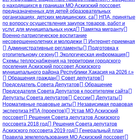
о находящихся в границах МО Аскизский поссовет,
предназначенных для детей образовательных
организациях, детских медицинских, са
НПА, принятые
по вопросу осуществления закупок товаров, работ и
услуг для муниципальных нужд
Памятка мигранту
Военно-патриотическое воспитание
несовершеннолетних и молодежи
Интернет-приемная
Административные регламенты
Подготовка к
отопительному сезону
Экологическая информация
Схемы теплоснабжения на территории городского
поселения Аскизский поссовет Аскизского
муниципального района Республики Хакасия на 2026 г.»
Обращения граждан
Совет депутатов
Председатель Совета Депутатов
Обращение
Председателя Совета Депутатов к посетителям сайта
Депутаты Совета депутатов
Сессии
Депутаты
Нормативные правовые акты
Независимая правовая
экспертиза НПА (проектов)
Устав МО Аскизский
поссовет
Решения Совета депутатов Аскизского
поссовета 2018 год
Решения Совета депутатов
Аскизского поссовета 2019 год
Генеральный план
Правила землепользования МО Аскизский поссовет