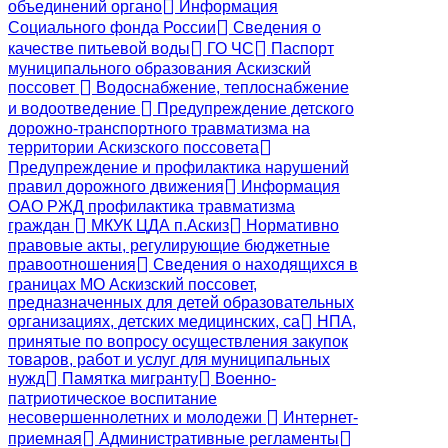
объединений органо
Информация
Социального фонда России
Сведения о
качестве питьевой воды
ГО ЧС
Паспорт
муниципального образования Аскизский
поссовет
Водоснабжение, теплоснабжение
и водоотведение
Предупреждение детского
дорожно-транспортного травматизма на
территории Аскизского поссовета
Предупреждение и профилактика нарушений
правил дорожного движения
Информация
ОАО РЖД профилактика травматизма
граждан
МКУК ЦДА п.Аскиз
Нормативно
правовые акты, регулирующие бюджетные
правоотношения
Сведения о находящихся в
границах МО Аскизский поссовет,
предназначенных для детей образовательных
организациях, детских медицинских, са
НПА,
принятые по вопросу осуществления закупок
товаров, работ и услуг для муниципальных
нужд
Памятка мигранту
Военно-
патриотическое воспитание
несовершеннолетних и молодежи
Интернет-
приемная
Административные регламенты