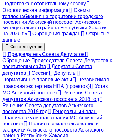
Подготовка к отопительному сезону
Экологическая информация
Схемы
теплоснабжения на территории городского
поселения Аскизский поссовет Аскизского
муниципального района Республики Хакасия
на 2026 г.»
Обращения граждан
Открытые
данные
Совет депутатов
Председатель Совета Депутатов
Обращение Председателя Совета Депутатов к
посетителям сайта
Депутаты Совета
депутатов
Сессии
Депутаты
Нормативные правовые акты
Независимая
правовая экспертиза НПА (проектов)
Устав
МО Аскизский поссовет
Решения Совета
депутатов Аскизского поссовета 2018 год
Решения Совета депутатов Аскизского
поссовета 2019 год
Генеральный план
Правила землепользования МО Аскизский
поссовет
Правила землепользования и
застройки Аскизского поссовета Аскизского
района Республики Хакасия