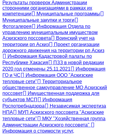
Результаты проверок Администрации
сторонними организациями в рамках их
компетенции
Муниципальные программы
Муниципальные закупки и торги
Фотогалерея
Информация Отдела по
управлению муниципальным имуществом
Аскизского поссовета
Воинский учет на
территории рп Аскиз
Проект организации
дорожного движения на территории рп Аскиз
Информация Кадастровой палаты по
Республике Хакасия
ПЗЗ в новой редакции
2020 год отменены 25.11.2021
Информация
ГО и ЧС
Информация ООО "Аскизские
тепловые сети"
Территориальное
общественное самоуправление МО Аскизский
поссовет
Имущественная поддержка для
субъектов МСП
Информация
Роспотребнадзора
Независимая экспертиза
НПА
МУП Аскизского поссовета "Аскизские
тепловые сети"
МКУ "Хозяйственная группа
Администрации Аскизского поссовета"
Информация о стоимости услуг,