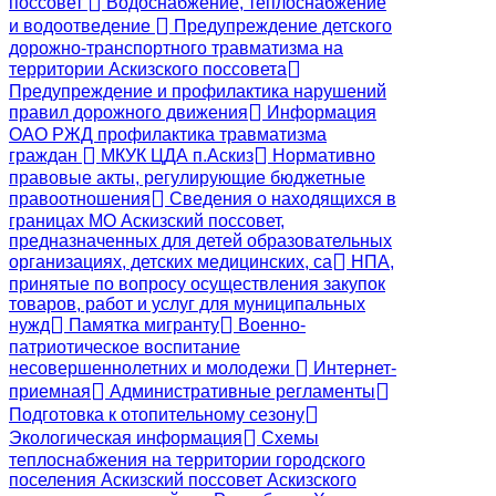
поссовет
Водоснабжение, теплоснабжение
и водоотведение
Предупреждение детского
дорожно-транспортного травматизма на
территории Аскизского поссовета
Предупреждение и профилактика нарушений
правил дорожного движения
Информация
ОАО РЖД профилактика травматизма
граждан
МКУК ЦДА п.Аскиз
Нормативно
правовые акты, регулирующие бюджетные
правоотношения
Сведения о находящихся в
границах МО Аскизский поссовет,
предназначенных для детей образовательных
организациях, детских медицинских, са
НПА,
принятые по вопросу осуществления закупок
товаров, работ и услуг для муниципальных
нужд
Памятка мигранту
Военно-
патриотическое воспитание
несовершеннолетних и молодежи
Интернет-
приемная
Административные регламенты
Подготовка к отопительному сезону
Экологическая информация
Схемы
теплоснабжения на территории городского
поселения Аскизский поссовет Аскизского