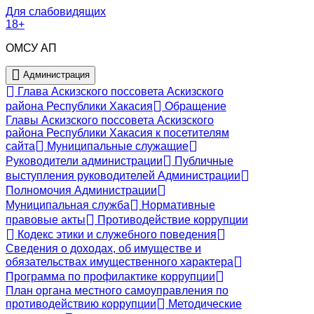
Для слабовидящих
18+
ОМСУ АП
Администрация
Глава Аскизского поссовета Аскизского
района Республики Хакасия
Обращение
Главы Аскизского поссовета Аскизского
района Республики Хакасия к посетителям
сайта
Муниципальные служащие
Руководители администрации
Публичные
выступления руководителей Администрации
Полномочия Администрации
Муниципальная служба
Нормативные
правовые акты
Противодействие коррупции
Кодекс этики и служебного поведения
Сведения о доходах, об имуществе и
обязательствах имущественного характера
Программа по профилактике коррупции
План органа местного самоуправления по
противодействию коррупции
Методические