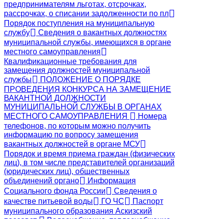
предпринимателям льготах, отсрочках,
рассрочках, о списании задолженности по пл
Порядок поступления на муниципальную
службу
Сведения о вакантных должностях
муниципальной службы, имеющихся в органе
местного самоуправления
Квалификационные требования для
замещения должностей муниципальной
службы
ПОЛОЖЕНИЕ О ПОРЯДКЕ
ПРОВЕДЕНИЯ КОНКУРСА НА ЗАМЕЩЕНИЕ
ВАКАНТНОЙ ДОЛЖНОСТИ
МУНИЦИПАЛЬНОЙ СЛУЖБЫ В ОРГАНАХ
МЕСТНОГО САМОУПРАВЛЕНИЯ
Номера
телефонов, по которым можно получить
информацию по вопросу замещения
вакантных должностей в органе МСУ
Порядок и время приема граждан (физических
лиц), в том числе представителей организаций
(юридических лиц), общественных
объединений органо
Информация
Социального фонда России
Сведения о
качестве питьевой воды
ГО ЧС
Паспорт
муниципального образования Аскизский