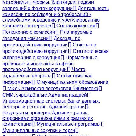
материалы
Формы, бланки для подачи
заявлений о фактах коррупции
Деятельность
комиссии по соблюдению требований к
служебному поведению и урегулированию
конфликта интересов
Состав комиссии
Положение о комиссии
Планируемые
заседания комиссии
Доклады по
противодействию коррупции
Отчёты по
противодействию коррупции
Статистическая
информация о коррупции
Нормативные
правовые и иные акты в сфере
противодействия коррупции
Часто
задаваемые вопросы
Статистическая
информация
О муниципальном образовании
МКУК Аскизская поселковая библиотека
СМИ, учреждённые Администрацией
Информационные системы, банки данных,
реестры и регистры Администрации
Результаты проверок Администрации
сторонними организациями в рамках их
компетенции
Муниципальные программы
Муниципальные закупки и торги