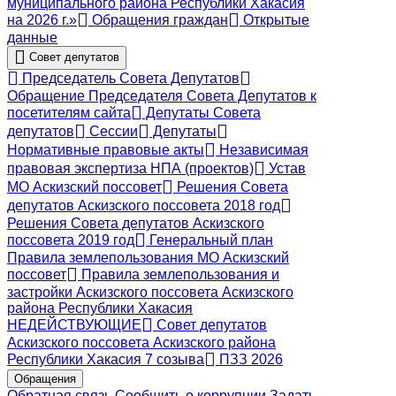
муниципального района Республики Хакасия
на 2026 г.»
Обращения граждан
Открытые
данные
Совет депутатов
Председатель Совета Депутатов
Обращение Председателя Совета Депутатов к
посетителям сайта
Депутаты Совета
депутатов
Сессии
Депутаты
Нормативные правовые акты
Независимая
правовая экспертиза НПА (проектов)
Устав
МО Аскизский поссовет
Решения Совета
депутатов Аскизского поссовета 2018 год
Решения Совета депутатов Аскизского
поссовета 2019 год
Генеральный план
Правила землепользования МО Аскизский
поссовет
Правила землепользования и
застройки Аскизского поссовета Аскизского
района Республики Хакасия
НЕДЕЙСТВУЮЩИЕ
Совет депутатов
Аскизского поссовета Аскизского района
Республики Хакасия 7 созыва
ПЗЗ 2026
Обращения
Обратная связь
Сообщить о коррупции
Задать