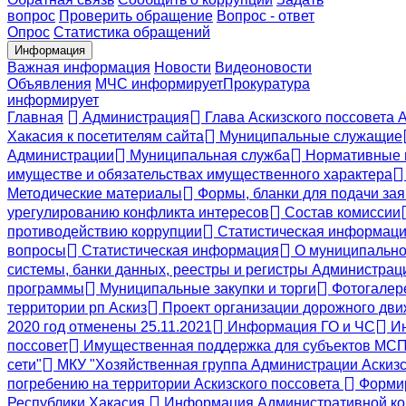
вопрос
Проверить обращение
Вопрос - ответ
Опрос
Статистика обращений
Информация
Важная информация
Новости
Видеоновости
Объявления
МЧС
информирует
Прокуратура
информирует
Главная
Администрация
Глава Аскизского поссовета 
Хакасия к посетителям сайта
Муниципальные служащие
Администрации
Муниципальная служба
Нормативные 
имуществе и обязательствах имущественного характера
Методические материалы
Формы, бланки для подачи зая
урегулированию конфликта интересов
Состав комиссии
противодействию коррупции
Статистическая информаци
вопросы
Статистическая информация
О муниципально
системы, банки данных, реестры и регистры Администрац
программы
Муниципальные закупки и торги
Фотогалер
территории рп Аскиз
Проект организации дорожного дви
2020 год отменены 25.11.2021
Информация ГО и ЧС
Ин
поссовет
Имущественная поддержка для субъектов МС
сети"
МКУ "Хозяйственная группа Администрации Аскизс
погребению на территории Аскизского поссовета
Формир
Республики Хакасия
Информация Административной ком