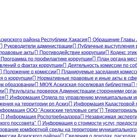
Аскизского района Республики Хакасия
Обращение Главы А
Руководители администрации
Публичные выступления 
правовые акты
Противодействие коррупции
Кодекс этик
Программа по профилактике коррупции
План органа мес
влений о фактах коррупции
Деятельность комиссии по со
Положение о комиссии
Планируемые заседания комисс
я о коррупции
Нормативные правовые и иные акты в сфе
м образовании
МКУК Аскизская поселковая библиотека
ии
Результаты проверок Администрации сторонними орган
ея
Информация Отдела по управлению муниципальным им
жения на территории рп Аскиз
Информация Кадастровой п
формация ООО "Аскизские тепловые сети"
Территориаль
П
Информация Роспотребнадзора
Независимая эксперт
кого поссовета"
Информация о стоимости услуг, предост
ование комфортной среды на территории муниципального о
иссии Аскизского района
Сведения о доходах, расходах,