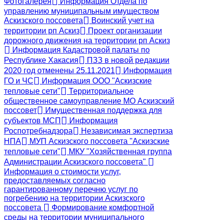
Фотогалерея
Информация Отдела по
управлению муниципальным имуществом
Аскизского поссовета
Воинский учет на
территории рп Аскиз
Проект организации
дорожного движения на территории рп Аскиз
Информация Кадастровой палаты по
Республике Хакасия
ПЗЗ в новой редакции
2020 год отменены 25.11.2021
Информация
ГО и ЧС
Информация ООО "Аскизские
тепловые сети"
Территориальное
общественное самоуправление МО Аскизский
поссовет
Имущественная поддержка для
субъектов МСП
Информация
Роспотребнадзора
Независимая экспертиза
НПА
МУП Аскизского поссовета "Аскизские
тепловые сети"
МКУ "Хозяйственная группа
Администрации Аскизского поссовета"
Информация о стоимости услуг,
предоставляемых согласно
гарантированному перечню услуг по
погребению на территории Аскизского
поссовета
Формирование комфортной
среды на территории муниципального