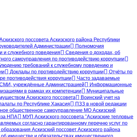
скизского поссовета Аскизского района Республики
руководителей Администрации
Полномочия
и и служебного поведения
Сведения о доходах, об
тного самоуправления по противодействию коррупции
блюдению требований к служебному поведению и
ии
Доклады по противодействию коррупции
Отчёты по
ре противодействия коррупции
Часто задаваемые
СМИ, учреждённые Администрацией
Информационные
изациями в рамках их компетенции
Муниципальные
уществом Аскизского поссовета
Воинский учет на
алаты по Республике Хакасия
ПЗЗ в новой редакции
ное общественное самоуправление МО Аскизский
иза НПА
МУП Аскизского поссовета "Аскизские тепловые
авляемых согласно гарантированному перечню услуг по
бразования Аскизский поссовет Аскизского района
 об имуществе и обязательствах имущественного