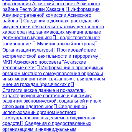
образования Аскизский поссовет Аскизского
района Республики Хакасия
Информация
Административной комиссии Аскизского
района
Сведения о доходах, расходах, об
имуществе и обязательствах имущественного
характера лиц, занимающих муниципальные
должности в муниципа
Градостроительное
зонирование
Муниципальный контроль
Организации культуры
Противодействие
экстремистской деятельности и терроризму
МКП Аскизского поссовета "Аскизские
тепловые сети"
Информация о проводимых
органом местного самоуправления опросах и
иных мероприятиях, связанных с выявлением
мнения граждан (физических л
Статистические данные и показатели,
характеризующие состояние и динамику
развития экономической, социальной и иных
сфер жизнедеятельнос
Сведения об
использовании органом местного
самоуправления выделяемых бюджетных
средств
Сведения о предоставленных
организациям и индивидуальным