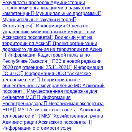
Результаты проверок Администрации
сторонними организациями в рамках их
компетенции
Муниципальные программы
Муниципальные закупки и торги
Фотогалерея
Информация Отдела по
управлению муниципальным имуществом
Аскизского поссовета
Воинский учет на
территории рп Аскиз
Проект организации
дорожного движения на территории рп Аскиз
Информация Кадастровой палаты по
Республике Хакасия
ПЗЗ в новой редакции
2020 год отменены 25.11.2021
Информация
ГО и ЧС
Информация ООО "Аскизские
тепловые сети"
Территориальное
общественное самоуправление МО Аскизский
поссовет
Имущественная поддержка для
субъектов МСП
Информация
Роспотребнадзора
Независимая экспертиза
НПА
МУП Аскизского поссовета "Аскизские
тепловые сети"
МКУ "Хозяйственная группа
Администрации Аскизского поссовета"
Информация о стоимости услуг,