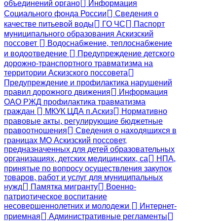
объединений органо
Информация
Социального фонда России
Сведения о
качестве питьевой воды
ГО ЧС
Паспорт
муниципального образования Аскизский
поссовет
Водоснабжение, теплоснабжение
и водоотведение
Предупреждение детского
дорожно-транспортного травматизма на
территории Аскизского поссовета
Предупреждение и профилактика нарушений
правил дорожного движения
Информация
ОАО РЖД профилактика травматизма
граждан
МКУК ЦДА п.Аскиз
Нормативно
правовые акты, регулирующие бюджетные
правоотношения
Сведения о находящихся в
границах МО Аскизский поссовет,
предназначенных для детей образовательных
организациях, детских медицинских, са
НПА,
принятые по вопросу осуществления закупок
товаров, работ и услуг для муниципальных
нужд
Памятка мигранту
Военно-
патриотическое воспитание
несовершеннолетних и молодежи
Интернет-
приемная
Административные регламенты