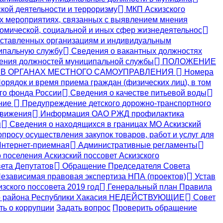
кой деятельности и терроризму
МКП Аскизского
х мероприятиях, связанных с выявлением мнения
номической, социальной и иных сфер жизнедеятельнос
ставленных организациям и индивидуальным
ипальную службу
Сведения о вакантных должностях
ения должностей муниципальной службы
ПОЛОЖЕНИЕ
 В ОРГАНАХ МЕСТНОГО САМОУПРАВЛЕНИЯ
Номера
орядок и время приема граждан (физических лиц), в том
о фонда России
Сведения о качестве питьевой воды
ение
Предупреждение детского дорожно-транспортного
движения
Информация ОАО РЖД профилактика
я
Сведения о находящихся в границах МО Аскизский
просу осуществления закупок товаров, работ и услуг для
нтернет-приемная
Административные регламенты
поселения Аскизский поссовет Аскизского
ета Депутатов
Обращение Председателя Совета
езависимая правовая экспертиза НПА (проектов)
Устав
зского поссовета 2019 год
Генеральный план Правила
кого района Республики Хакасия НЕДЕЙСТВУЮЩИЕ
Совет
ь о коррупции
Задать вопрос
Проверить обращение