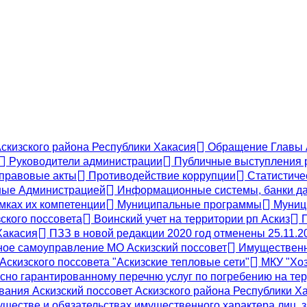
Аскизского района Республики Хакасия
Обращение Главы А
Руководители администрации
Публичные выступления 
правовые акты
Противодействие коррупции
Статистиче
ые Администрацией
Информационные системы, банки да
мках их компетенции
Муниципальные программы
Муници
ского поссовета
Воинский учет на территории рп Аскиз
П
Хакасия
ПЗЗ в новой редакции 2020 год отменены 25.11.2
ое самоуправление МО Аскизский поссовет
Имущественн
скизского поссовета "Аскизские тепловые сети"
МКУ "Хоз
сно гарантированному перечню услуг по погребению на тер
ания Аскизский поссовет Аскизского района Республики Х
муществе и обязательствах имущественного характера лиц