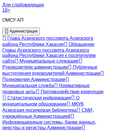
Для слабовидящих
18+
ОМСУ АП
Администрация
Глава Аскизского поссовета Аскизского
района Республики Хакасия
Обращение
Главы Аскизского поссовета Аскизского
района Республики Хакасия к посетителям
сайта
Муниципальные служащие
Руководители администрации
Публичные
выступления руководителей Администрации
Полномочия Администрации
Муниципальная служба
Нормативные
правовые акты
Противодействие коррупции
Статистическая информация
О
муниципальном образовании
МКУК
Аскизская поселковая библиотека
СМИ,
учреждённые Администрацией
Информационные системы, банки данных,
реестры и регистры Администрации