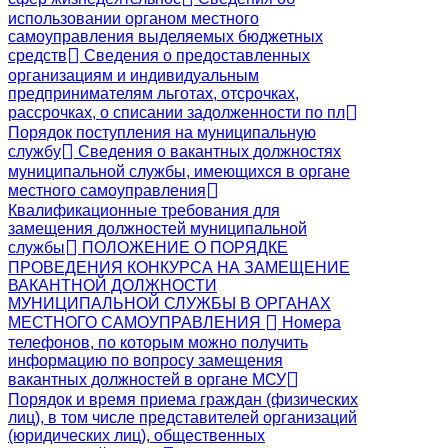
использовании органом местного
самоуправления выделяемых бюджетных
средств
Сведения о предоставленных
организациям и индивидуальным
предпринимателям льготах, отсрочках,
рассрочках, о списании задолженности по пл
Порядок поступления на муниципальную
службу
Сведения о вакантных должностях
муниципальной службы, имеющихся в органе
местного самоуправления
Квалификационные требования для
замещения должностей муниципальной
службы
ПОЛОЖЕНИЕ О ПОРЯДКЕ
ПРОВЕДЕНИЯ КОНКУРСА НА ЗАМЕЩЕНИЕ
ВАКАНТНОЙ ДОЛЖНОСТИ
МУНИЦИПАЛЬНОЙ СЛУЖБЫ В ОРГАНАХ
МЕСТНОГО САМОУПРАВЛЕНИЯ
Номера
телефонов, по которым можно получить
информацию по вопросу замещения
вакантных должностей в органе МСУ
Порядок и время приема граждан (физических
лиц), в том числе представителей организаций
(юридических лиц), общественных