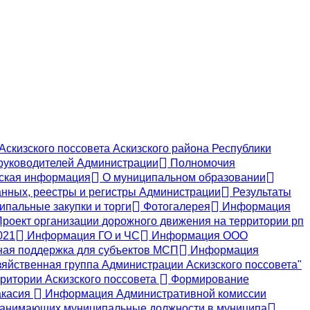
скизского поссовета Аскизского района Республики
руководителей Администрации
Полномочия
ская информация
О муниципальном образовании
нных, реестры и регистры Администрации
Результаты
пальные закупки и торги
Фотогалерея
Информация
роект организации дорожного движения на территории рп
021
Информация ГО и ЧС
Информация ООО
ая поддержка для субъектов МСП
Информация
яйственная группа Администрации Аскизского поссовета"
ритории Аскизского поссовета
Формирование
акасия
Информация Административной комиссии
, занимающих муниципальные должности в муниципа