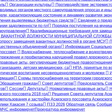
оль
Организации культуры
Противодействие экстремистс
одимых органом местного самоуправления опросах и ины
ели, характеризующие состояние и динамику развития эко
вления выделяемых бюджетных средств
Сведения о предо
ании задолженности по пл
Порядок поступления на муниц
амоуправления
Квалификационные требования для замещ
Е ВАКАНТНОЙ ДОЛЖНОСТИ МУНИЦИПАЛЬНОЙ СЛУЖБЫ
опросу замещения вакантных должностей в органе МСУ
П
бщественных объединений органо
Информация Социальног
 поссовет
Водоснабжение, теплоснабжение и водоотвед
реждение и профилактика нарушений правил дорожного 
правовые акты, регулирующие бюджетные правоотношени
ганизациях, детских медицинских, са
НПА, принятые по во
тическое воспитание несовершеннолетних и молодежи
И
ормация
Схемы теплоснабжения на территории городского 
Обращения граждан
Совет депутатов
Председатель Сов
тов
Сессии
Депутаты
Нормативные правовые акты
Н
ского поссовета 2018 год
Решения Совета депутатов Аски
епользования и застройки Аскизского поссовета Аскизс
блики Хакасия 7 созыва
ПЗЗ 2026
Обратная связь
Сообщит
МЧС
информирует
Прокуратура
информирует