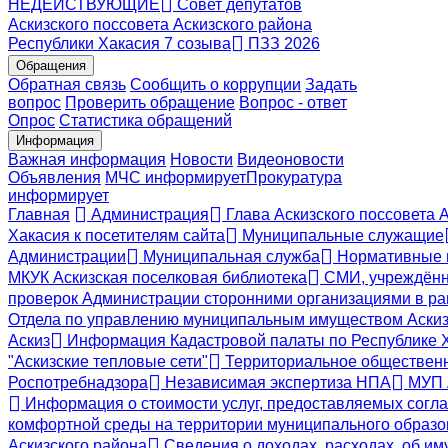
НЕДЕЙСТВУЮЩИЕ
Совет депутатов
Аскизского поссовета Аскизского района
Республики Хакасия 7 созыва
ПЗЗ 2026
Обращения
Обратная связь
Сообщить о коррупции
Задать
вопрос
Проверить обращение
Вопрос - ответ
Опрос
Статистика обращений
Информация
Важная информация
Новости
Видеоновости
Объявления
МЧС
информирует
Прокуратура
информирует
Главная
Администрация
Глава Аскизского поссовета 
Хакасия к посетителям сайта
Муниципальные служащие
Администрации
Муниципальная служба
Нормативные 
МКУК Аскизская поселковая библиотека
СМИ, учреждённ
проверок Администрации сторонними организациями в ра
Отдела по управлению муниципальным имуществом Аскиз
Аскиз
Информация Кадастровой палаты по Республике 
"Аскизские тепловые сети"
Территориальное общественн
Роспотребнадзора
Независимая экспертиза НПА
МУП А
Информация о стоимости услуг, предоставляемых согла
комфортной среды на территории муниципального образов
Аскизского района
Сведения о доходах, расходах, об и