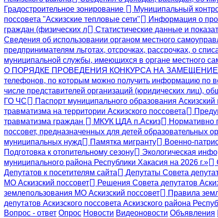
Градостроительное зонирование
Муниципальный контр
поссовета "Аскизские тепловые сети"
Информация о пров
граждан (физических л
Статистические данные и показат
Сведения об использовании органом местного самоупра
предпринимателям льготах, отсрочках, рассрочках, о спис
муниципальной службы, имеющихся в органе местного с
О ПОРЯДКЕ ПРОВЕДЕНИЯ КОНКУРСА НА ЗАМЕЩЕНИ
телефонов, по которым можно получить информацию по в
числе представителей организаций (юридических лиц), о
ГО ЧС
Паспорт муниципального образования Аскизский
травматизма на территории Аскизского поссовета
Предуп
травматизма граждан
МКУК ЦДА п.Аскиз
Нормативно 
поссовет, предназначенных для детей образовательных ор
муниципальных нужд
Памятка мигранту
Военно-патрио
Подготовка к отопительному сезону
Экологическая инф
муниципального района Республики Хакасия на 2026 г.»
Депутатов к посетителям сайта
Депутаты Совета депута
МО Аскизский поссовет
Решения Совета депутатов Аскиз
землепользования МО Аскизский поссовет
Правила земл
депутатов Аскизского поссовета Аскизского района Респу
Вопрос - ответ
Опрос
Новости
Видеоновости
Объявления