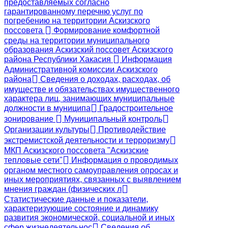
предоставляемых согласно
гарантированному перечню услуг по
погребению на территории Аскизского
поссовета
Формирование комфортной
среды на территории муниципального
образования Аскизский поссовет Аскизского
района Республики Хакасия
Информация
Административной комиссии Аскизского
района
Сведения о доходах, расходах, об
имуществе и обязательствах имущественного
характера лиц, занимающих муниципальные
должности в муниципа
Градостроительное
зонирование
Муниципальный контроль
Организации культуры
Противодействие
экстремистской деятельности и терроризму
МКП Аскизского поссовета "Аскизские
тепловые сети"
Информация о проводимых
органом местного самоуправления опросах и
иных мероприятиях, связанных с выявлением
мнения граждан (физических л
Статистические данные и показатели,
характеризующие состояние и динамику
развития экономической, социальной и иных
сфер жизнедеятельнос
Сведения об