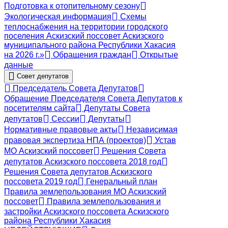
Подготовка к отопительному сезону
Экологическая информация
Схемы
теплоснабжения на территории городского
поселения Аскизский поссовет Аскизского
муниципального района Республики Хакасия
на 2026 г.»
Обращения граждан
Открытые
данные
Совет депутатов
Председатель Совета Депутатов
Обращение Председателя Совета Депутатов к
посетителям сайта
Депутаты Совета
депутатов
Сессии
Депутаты
Нормативные правовые акты
Независимая
правовая экспертиза НПА (проектов)
Устав
МО Аскизский поссовет
Решения Совета
депутатов Аскизского поссовета 2018 год
Решения Совета депутатов Аскизского
поссовета 2019 год
Генеральный план
Правила землепользования МО Аскизский
поссовет
Правила землепользования и
застройки Аскизского поссовета Аскизского
района Республики Хакасия