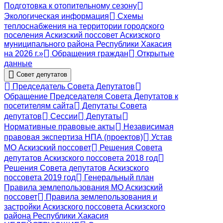
Подготовка к отопительному сезону
Экологическая информация
Схемы
теплоснабжения на территории городского
поселения Аскизский поссовет Аскизского
муниципального района Республики Хакасия
на 2026 г.»
Обращения граждан
Открытые
данные
Совет депутатов
Председатель Совета Депутатов
Обращение Председателя Совета Депутатов к
посетителям сайта
Депутаты Совета
депутатов
Сессии
Депутаты
Нормативные правовые акты
Независимая
правовая экспертиза НПА (проектов)
Устав
МО Аскизский поссовет
Решения Совета
депутатов Аскизского поссовета 2018 год
Решения Совета депутатов Аскизского
поссовета 2019 год
Генеральный план
Правила землепользования МО Аскизский
поссовет
Правила землепользования и
застройки Аскизского поссовета Аскизского
района Республики Хакасия