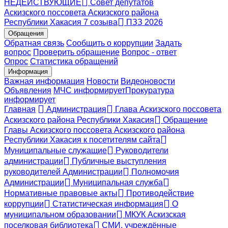
НЕДЕЙСТВУЮЩИЕ
Совет депутатов
Аскизского поссовета Аскизского района
Республики Хакасия 7 созыва
ПЗЗ 2026
Обращения
Обратная связь
Сообщить о коррупции
Задать
вопрос
Проверить обращение
Вопрос - ответ
Опрос
Статистика обращений
Информация
Важная информация
Новости
Видеоновости
Объявления
МЧС
информирует
Прокуратура
информирует
Главная
Администрация
Глава Аскизского поссовета
Аскизского района Республики Хакасия
Обращение
Главы Аскизского поссовета Аскизского района
Республики Хакасия к посетителям сайта
Муниципальные служащие
Руководители
администрации
Публичные выступления
руководителей Администрации
Полномочия
Администрации
Муниципальная служба
Нормативные правовые акты
Противодействие
коррупции
Статистическая информация
О
муниципальном образовании
МКУК Аскизская
поселковая библиотека
СМИ, учреждённые