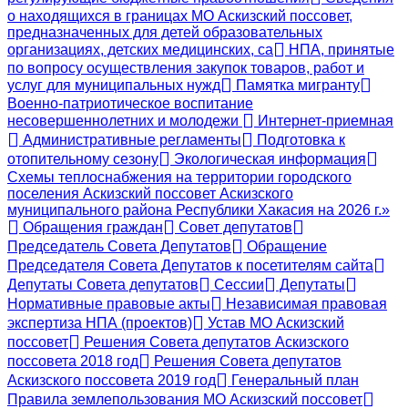
о находящихся в границах МО Аскизский поссовет,
предназначенных для детей образовательных
организациях, детских медицинских, са
НПА, принятые
по вопросу осуществления закупок товаров, работ и
услуг для муниципальных нужд
Памятка мигранту
Военно-патриотическое воспитание
несовершеннолетних и молодежи
Интернет-приемная
Административные регламенты
Подготовка к
отопительному сезону
Экологическая информация
Схемы теплоснабжения на территории городского
поселения Аскизский поссовет Аскизского
муниципального района Республики Хакасия на 2026 г.»
Обращения граждан
Совет депутатов
Председатель Совета Депутатов
Обращение
Председателя Совета Депутатов к посетителям сайта
Депутаты Совета депутатов
Сессии
Депутаты
Нормативные правовые акты
Независимая правовая
экспертиза НПА (проектов)
Устав МО Аскизский
поссовет
Решения Совета депутатов Аскизского
поссовета 2018 год
Решения Совета депутатов
Аскизского поссовета 2019 год
Генеральный план
Правила землепользования МО Аскизский поссовет