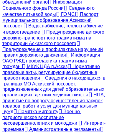
объединений органо
Информация
Социального фонда России
Сведения о
качестве питьевой воды
ГО ЧС
Паспорт
муниципального образования Аскизский
поссовет
Водоснабжение, теплоснабжение
и водоотведение
Предупреждение детского
дорожно-транспортного травматизма на
территории Аскизского поссовета
Предупреждение и профилактика нарушений
правил дорожного движения
Информация
ОАО РЖД профилактика травматизма
граждан
МКУК ЦДА п.Аскиз
Нормативно
правовые акты, регулирующие бюджетные
правоотношения
Сведения о находящихся в
границах МО Аскизский поссовет,
предназначенных для детей образовательных
организациях, детских медицинских, са
НПА,
принятые по вопросу осуществления закупок
товаров, работ и услуг для муниципальных
нужд
Памятка мигранту
Военно-
патриотическое воспитание
несовершеннолетних и молодежи
Интернет-
приемная
Административные регламенты