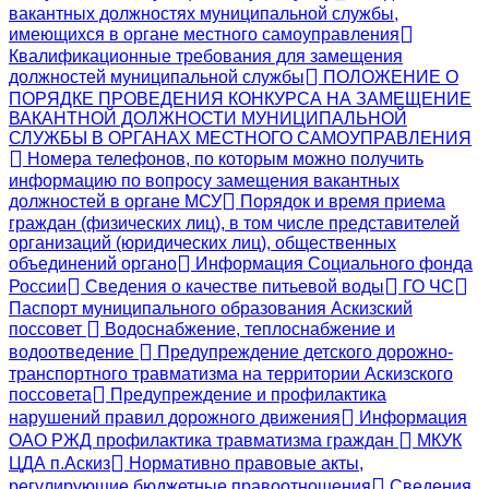
вакантных должностях муниципальной службы,
имеющихся в органе местного самоуправления
Квалификационные требования для замещения
должностей муниципальной службы
ПОЛОЖЕНИЕ О
ПОРЯДКЕ ПРОВЕДЕНИЯ КОНКУРСА НА ЗАМЕЩЕНИЕ
ВАКАНТНОЙ ДОЛЖНОСТИ МУНИЦИПАЛЬНОЙ
СЛУЖБЫ В ОРГАНАХ МЕСТНОГО САМОУПРАВЛЕНИЯ
Номера телефонов, по которым можно получить
информацию по вопросу замещения вакантных
должностей в органе МСУ
Порядок и время приема
граждан (физических лиц), в том числе представителей
организаций (юридических лиц), общественных
объединений органо
Информация Социального фонда
России
Сведения о качестве питьевой воды
ГО ЧС
Паспорт муниципального образования Аскизский
поссовет
Водоснабжение, теплоснабжение и
водоотведение
Предупреждение детского дорожно-
транспортного травматизма на территории Аскизского
поссовета
Предупреждение и профилактика
нарушений правил дорожного движения
Информация
ОАО РЖД профилактика травматизма граждан
МКУК
ЦДА п.Аскиз
Нормативно правовые акты,
регулирующие бюджетные правоотношения
Сведения