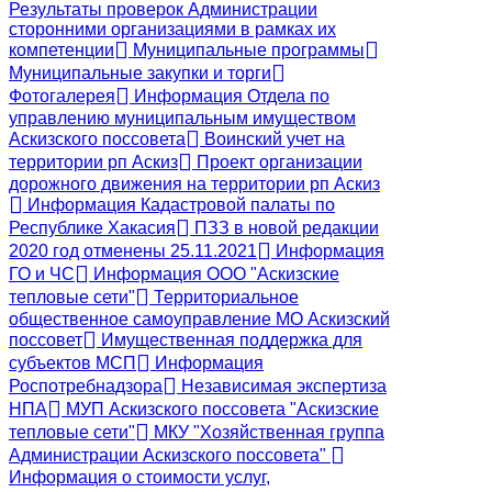
Результаты проверок Администрации
сторонними организациями в рамках их
компетенции
Муниципальные программы
Муниципальные закупки и торги
Фотогалерея
Информация Отдела по
управлению муниципальным имуществом
Аскизского поссовета
Воинский учет на
территории рп Аскиз
Проект организации
дорожного движения на территории рп Аскиз
Информация Кадастровой палаты по
Республике Хакасия
ПЗЗ в новой редакции
2020 год отменены 25.11.2021
Информация
ГО и ЧС
Информация ООО "Аскизские
тепловые сети"
Территориальное
общественное самоуправление МО Аскизский
поссовет
Имущественная поддержка для
субъектов МСП
Информация
Роспотребнадзора
Независимая экспертиза
НПА
МУП Аскизского поссовета "Аскизские
тепловые сети"
МКУ "Хозяйственная группа
Администрации Аскизского поссовета"
Информация о стоимости услуг,