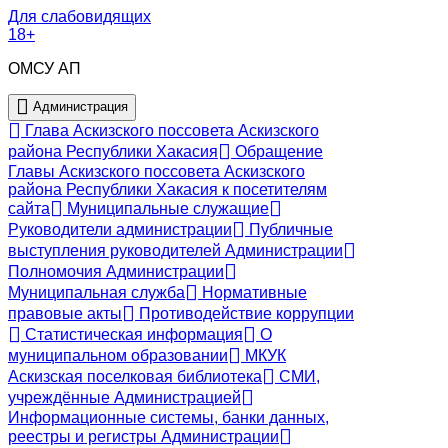
Для слабовидящих
18+
ОМСУ АП
Администрация
Глава Аскизского поссовета Аскизского
района Республики Хакасия
Обращение
Главы Аскизского поссовета Аскизского
района Республики Хакасия к посетителям
сайта
Муниципальные служащие
Руководители администрации
Публичные
выступления руководителей Администрации
Полномочия Администрации
Муниципальная служба
Нормативные
правовые акты
Противодействие коррупции
Статистическая информация
О
муниципальном образовании
МКУК
Аскизская поселковая библиотека
СМИ,
учреждённые Администрацией
Информационные системы, банки данных,
реестры и регистры Администрации