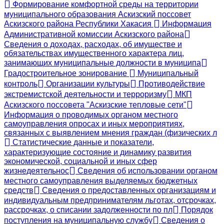
Формирование комфортной среды на территории
муниципального образования Аскизский поссовет
Аскизского района Республики Хакасия
Информация
Административной комиссии Аскизского района
Сведения о доходах, расходах, об имуществе и
обязательствах имущественного характера лиц,
занимающих муниципальные должности в муниципа
Градостроительное зонирование
Муниципальный
контроль
Организации культуры
Противодействие
экстремистской деятельности и терроризму
МКП
Аскизского поссовета "Аскизские тепловые сети"
Информация о проводимых органом местного
самоуправления опросах и иных мероприятиях,
связанных с выявлением мнения граждан (физических л
Статистические данные и показатели,
характеризующие состояние и динамику развития
экономической, социальной и иных сфер
жизнедеятельнос
Сведения об использовании органом
местного самоуправления выделяемых бюджетных
средств
Сведения о предоставленных организациям и
индивидуальным предпринимателям льготах, отсрочках,
рассрочках, о списании задолженности по пл
Порядок
поступления на муниципальную службу
Сведения о