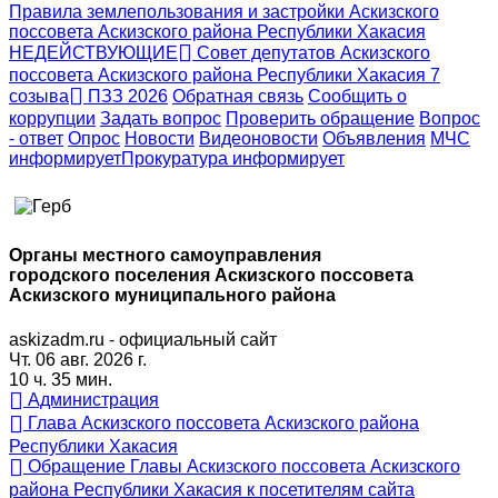
Правила землепользования и застройки Аскизского
поссовета Аскизского района Республики Хакасия
НЕДЕЙСТВУЮЩИЕ
Совет депутатов Аскизского
поссовета Аскизского района Республики Хакасия 7
созыва
ПЗЗ 2026
Обратная связь
Сообщить о
коррупции
Задать вопрос
Проверить обращение
Вопрос
- ответ
Опрос
Новости
Видеоновости
Объявления
МЧС
информирует
Прокуратура
информирует
Органы местного самоуправления
городского поселения Аскизского поссовета
Аскизского муниципального района
askizadm.ru - официальный сайт
Чт. 06 авг. 2026 г.
10 ч. 35 мин.
Администрация
Глава Аскизского поссовета Аскизского района
Республики Хакасия
Обращение Главы Аскизского поссовета Аскизского
района Республики Хакасия к посетителям сайта