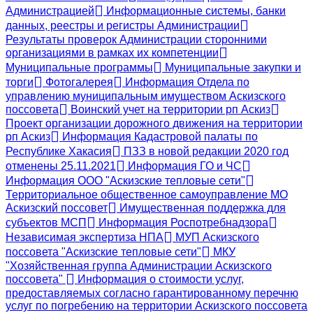
Администрацией
Информационные системы, банки
данных, реестры и регистры Администрации
Результаты проверок Администрации сторонними
организациями в рамках их компетенции
Муниципальные программы
Муниципальные закупки и
торги
Фотогалерея
Информация Отдела по
управлению муниципальным имуществом Аскизского
поссовета
Воинский учет на территории рп Аскиз
Проект организации дорожного движения на территории
рп Аскиз
Информация Кадастровой палаты по
Республике Хакасия
ПЗЗ в новой редакции 2020 год
отменены 25.11.2021
Информация ГО и ЧС
Информация ООО "Аскизские тепловые сети"
Территориальное общественное самоуправление МО
Аскизский поссовет
Имущественная поддержка для
субъектов МСП
Информация Роспотребнадзора
Независимая экспертиза НПА
МУП Аскизского
поссовета "Аскизские тепловые сети"
МКУ
"Хозяйственная группа Администрации Аскизского
поссовета"
Информация о стоимости услуг,
предоставляемых согласно гарантированному перечню
услуг по погребению на территории Аскизского поссовета