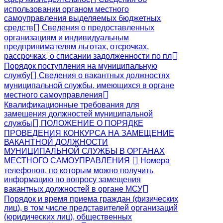
использовании органом местного
самоуправления выделяемых бюджетных
средств
Сведения о предоставленных
организациям и индивидуальным
предпринимателям льготах, отсрочках,
рассрочках, о списании задолженности по пл
Порядок поступления на муниципальную
службу
Сведения о вакантных должностях
муниципальной службы, имеющихся в органе
местного самоуправления
Квалификационные требования для
замещения должностей муниципальной
службы
ПОЛОЖЕНИЕ О ПОРЯДКЕ
ПРОВЕДЕНИЯ КОНКУРСА НА ЗАМЕЩЕНИЕ
ВАКАНТНОЙ ДОЛЖНОСТИ
МУНИЦИПАЛЬНОЙ СЛУЖБЫ В ОРГАНАХ
МЕСТНОГО САМОУПРАВЛЕНИЯ
Номера
телефонов, по которым можно получить
информацию по вопросу замещения
вакантных должностей в органе МСУ
Порядок и время приема граждан (физических
лиц), в том числе представителей организаций
(юридических лиц), общественных