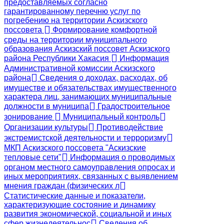
предоставляемых согласно
гарантированному перечню услуг по
погребению на территории Аскизского
поссовета
Формирование комфортной
среды на территории муниципального
образования Аскизский поссовет Аскизского
района Республики Хакасия
Информация
Административной комиссии Аскизского
района
Сведения о доходах, расходах, об
имуществе и обязательствах имущественного
характера лиц, занимающих муниципальные
должности в муниципа
Градостроительное
зонирование
Муниципальный контроль
Организации культуры
Противодействие
экстремистской деятельности и терроризму
МКП Аскизского поссовета "Аскизские
тепловые сети"
Информация о проводимых
органом местного самоуправления опросах и
иных мероприятиях, связанных с выявлением
мнения граждан (физических л
Статистические данные и показатели,
характеризующие состояние и динамику
развития экономической, социальной и иных
сфер жизнедеятельнос
Сведения об