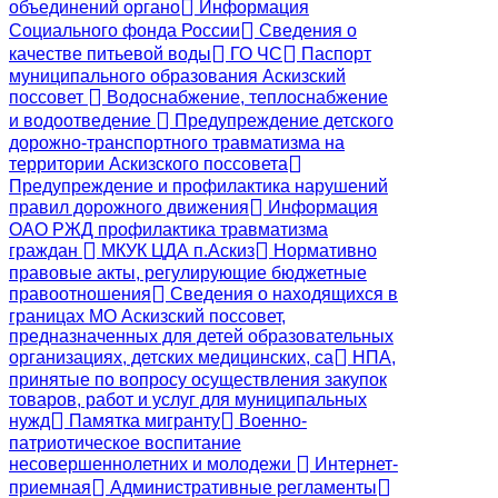
объединений органо
Информация
Социального фонда России
Сведения о
качестве питьевой воды
ГО ЧС
Паспорт
муниципального образования Аскизский
поссовет
Водоснабжение, теплоснабжение
и водоотведение
Предупреждение детского
дорожно-транспортного травматизма на
территории Аскизского поссовета
Предупреждение и профилактика нарушений
правил дорожного движения
Информация
ОАО РЖД профилактика травматизма
граждан
МКУК ЦДА п.Аскиз
Нормативно
правовые акты, регулирующие бюджетные
правоотношения
Сведения о находящихся в
границах МО Аскизский поссовет,
предназначенных для детей образовательных
организациях, детских медицинских, са
НПА,
принятые по вопросу осуществления закупок
товаров, работ и услуг для муниципальных
нужд
Памятка мигранту
Военно-
патриотическое воспитание
несовершеннолетних и молодежи
Интернет-
приемная
Административные регламенты