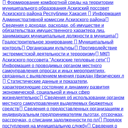
Формирование комфортной среды на территории
муниципального образования Аскизский поссовет
Аскизского района Республики Хакасия
Информация
Административной комиссии Аскизского района
Сведения о доходах, расходах, об имуществе и
обязательствах имущественного характера лиц,
занимающих муниципальные должности в муниципа
Градостроительное зонирование
Муниципальный
контроль
Организации культуры
Противодействие
экстремистской деятельности и терроризму
МКП
Аскизского поссовета "Аскизские тепловые сети"
Информация о проводимых органом местного
самоуправления опросах и иных мероприятиях,
связанных с выявлением мнения граждан (физических л
Статистические данные и показатели,
характеризующие состояние и динамику развития
экономической, социальной и иных сфер
жизнедеятельнос
Сведения об использовании органом
местного самоуправления выделяемых бюджетных
средств
Сведения о предоставленных организациям и
индивидуальным предпринимателям льготах, отсрочках,
рассрочках, о списании задолженности по пл
Порядок
поступления на муниципальную службу
Сведения о