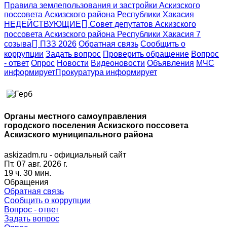
Правила землепользования и застройки Аскизского
поссовета Аскизского района Республики Хакасия
НЕДЕЙСТВУЮЩИЕ
Совет депутатов Аскизского
поссовета Аскизского района Республики Хакасия 7
созыва
ПЗЗ 2026
Обратная связь
Сообщить о
коррупции
Задать вопрос
Проверить обращение
Вопрос
- ответ
Опрос
Новости
Видеоновости
Объявления
МЧС
информирует
Прокуратура
информирует
Органы местного самоуправления
городского поселения Аскизского поссовета
Аскизского муниципального района
askizadm.ru - официальный сайт
Пт. 07 авг. 2026 г.
19 ч. 30 мин.
Обращения
Обратная связь
Сообщить о коррупции
Вопрос - ответ
Задать вопрос