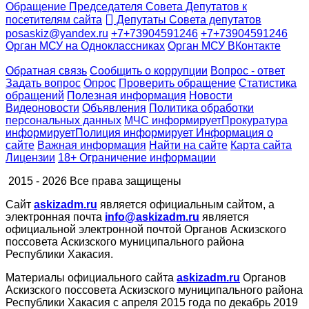
Обращение Председателя Совета Депутатов к
посетителям сайта
Депутаты Совета депутатов
posaskiz@yandex.ru
+7+73904591246
+7+73904591246
Орган МСУ на Одноклассниках
Орган МСУ ВКонтакте
Обратная связь
Сообщить о коррупции
Вопрос - ответ
Задать вопрос
Опрос
Проверить обращение
Статистика
обращений
Полезная информация
Новости
Видеоновости
Объявления
Политика обработки
персональных данных
МЧС
информирует
Прокуратура
информирует
Полиция
информирует
Информация о
сайте
Важная информация
Найти на сайте
Карта сайта
Лицензии
18+ Ограничение информации
2015 - 2026 Все права защищены
Сайт
askizadm.ru
является официальным сайтом, а
электронная почта
info@askizadm.ru
является
официальной электронной почтой Органов Аскизского
поссовета Аскизского муниципального района
Республики Хакасия.
Материалы официального сайта
askizadm.ru
Органов
Аскизского поссовета Аскизского муниципального района
Республики Хакасия с апреля 2015 года по декабрь 2019