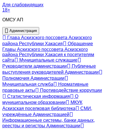
Для слабовидящих
18+
ОМСУ АП
Администрация
Глава Аскизского поссовета Аскизского
района Республики Хакасия
Обращение
Главы Аскизского поссовета Аскизского
района Республики Хакасия к посетителям
сайта
Муниципальные служащие
Руководители администрации
Публичные
выступления руководителей Администрации
Полномочия Администрации
Муниципальная служба
Нормативные
правовые акты
Противодействие коррупции
Статистическая информация
О
муниципальном образовании
МКУК
Аскизская поселковая библиотека
СМИ,
учреждённые Администрацией
Информационные системы, банки данных,
реестры и регистры Администрации