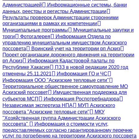
Администрацией
Информационные системы, банки
данных, реестры и регистры Администрации
Результаты проверок Администрации сторонними
организациями в рамках их компетенции
Муниципальные программы
Муниципальные закупки и
торги
Фотогалерея
Информация Отдела по
управлению муниципальным имуществом Аскизского
поссовета
Воинский учет на территории рп Аскиз
Проект организации дорожного движения на территории
рп Аскиз
Информация Кадастровой палаты по
Республике Хакасия
ПЗЗ в новой редакции 2020 год
отменены 25.11.2021
Информация ГО и ЧС
Информация ООО "Аскизские тепловые сети"
Территориальное общественное самоуправление МО
Аскизский поссовет
Имущественная поддержка для
субъектов МСП
Информация Роспотребнадзора
Независимая экспертиза НПА
МУП Аскизского
поссовета "Аскизские тепловые сети"
МКУ
"Хозяйственная группа Администрации Аскизского
поссовета"
Информация о стоимости услуг,
предоставляемых согласно гарантированному перечню
услуг по погребению на территории Аскизского поссовета