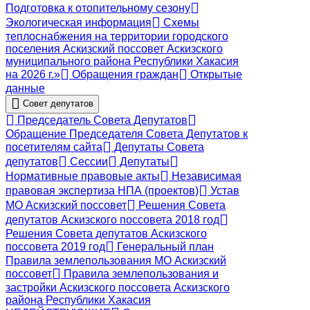
Подготовка к отопительному сезону
Экологическая информация
Схемы
теплоснабжения на территории городского
поселения Аскизский поссовет Аскизского
муниципального района Республики Хакасия
на 2026 г.»
Обращения граждан
Открытые
данные
Совет депутатов
Председатель Совета Депутатов
Обращение Председателя Совета Депутатов к
посетителям сайта
Депутаты Совета
депутатов
Сессии
Депутаты
Нормативные правовые акты
Независимая
правовая экспертиза НПА (проектов)
Устав
МО Аскизский поссовет
Решения Совета
депутатов Аскизского поссовета 2018 год
Решения Совета депутатов Аскизского
поссовета 2019 год
Генеральный план
Правила землепользования МО Аскизский
поссовет
Правила землепользования и
застройки Аскизского поссовета Аскизского
района Республики Хакасия