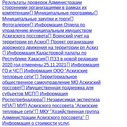
Результаты проверок Администрации
сторонними организациями в рамках их
компетенции
Муниципальные программы
Муниципальные закупки и торги
Фотогалерея
Информация Отдела по
управлению муниципальным имуществом
Аскизского поссовета
Воинский учет на
территории рп Аскиз
Проект организации
дорожного движения на территории рп Аскиз
Информация Кадастровой палаты по
Республике Хакасия
ПЗЗ в новой редакции
2020 год отменены 25.11.2021
Информация
ГО и ЧС
Информация ООО "Аскизские
тепловые сети"
Территориальное
общественное самоуправление МО Аскизский
поссовет
Имущественная поддержка для
субъектов МСП
Информация
Роспотребнадзора
Независимая экспертиза
НПА
МУП Аскизского поссовета "Аскизские
тепловые сети"
МКУ "Хозяйственная группа
Администрации Аскизского поссовета"
Информация о стоимости услуг,