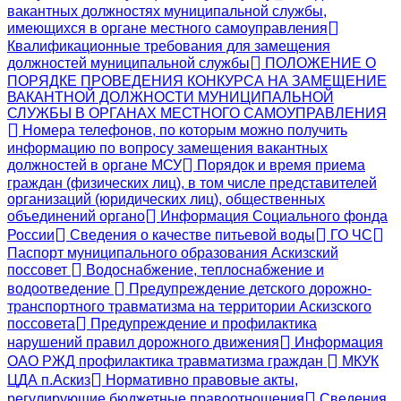
вакантных должностях муниципальной службы,
имеющихся в органе местного самоуправления
Квалификационные требования для замещения
должностей муниципальной службы
ПОЛОЖЕНИЕ О
ПОРЯДКЕ ПРОВЕДЕНИЯ КОНКУРСА НА ЗАМЕЩЕНИЕ
ВАКАНТНОЙ ДОЛЖНОСТИ МУНИЦИПАЛЬНОЙ
СЛУЖБЫ В ОРГАНАХ МЕСТНОГО САМОУПРАВЛЕНИЯ
Номера телефонов, по которым можно получить
информацию по вопросу замещения вакантных
должностей в органе МСУ
Порядок и время приема
граждан (физических лиц), в том числе представителей
организаций (юридических лиц), общественных
объединений органо
Информация Социального фонда
России
Сведения о качестве питьевой воды
ГО ЧС
Паспорт муниципального образования Аскизский
поссовет
Водоснабжение, теплоснабжение и
водоотведение
Предупреждение детского дорожно-
транспортного травматизма на территории Аскизского
поссовета
Предупреждение и профилактика
нарушений правил дорожного движения
Информация
ОАО РЖД профилактика травматизма граждан
МКУК
ЦДА п.Аскиз
Нормативно правовые акты,
регулирующие бюджетные правоотношения
Сведения