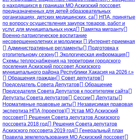
о находящихся в границах МО Аскизский поссовет,
предназначенных для детей образовательных
организациях, детских медицинских, са
НПА, принятые
по вопросу осуществления закупок товаров, работ и
услуг для муниципальных нужд
Памятка мигранту
Военно-патриотическое воспитание
несовершеннолетних и молодежи
Интернет-приемная
Административные регламенты
Подготовка к
отопительному сезону
Экологическая информация
Схемы теплоснабжения на территории городского
поселения Аскизский поссовет Аскизского
муниципального района Республики Хакасия на 2026 г.»
Обращения граждан
Совет депутатов
Председатель Совета Депутатов
Обращение
Председателя Совета Депутатов к посетителям сайта
Депутаты Совета депутатов
Сессии
Депутаты
Нормативные правовые акты
Независимая правовая
экспертиза НПА (проектов)
Устав МО Аскизский
поссовет
Решения Совета депутатов Аскизского
поссовета 2018 год
Решения Совета депутатов
Аскизского поссовета 2019 год
Генеральный план
Правила землепользования МО Аскизский поссовет