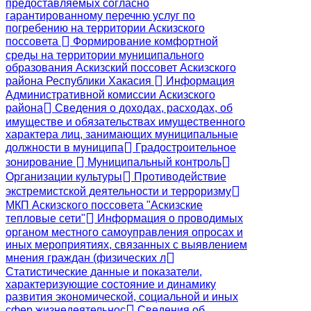
предоставляемых согласно
гарантированному перечню услуг по
погребению на территории Аскизского
поссовета
Формирование комфортной
среды на территории муниципального
образования Аскизский поссовет Аскизского
района Республики Хакасия
Информация
Административной комиссии Аскизского
района
Сведения о доходах, расходах, об
имуществе и обязательствах имущественного
характера лиц, занимающих муниципальные
должности в муниципа
Градостроительное
зонирование
Муниципальный контроль
Организации культуры
Противодействие
экстремистской деятельности и терроризму
МКП Аскизского поссовета "Аскизские
тепловые сети"
Информация о проводимых
органом местного самоуправления опросах и
иных мероприятиях, связанных с выявлением
мнения граждан (физических л
Статистические данные и показатели,
характеризующие состояние и динамику
развития экономической, социальной и иных
сфер жизнедеятельнос
Сведения об