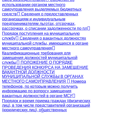
использовании органом местного
самоуправления выделяемых бюджетных
средств
Сведения о предоставленных
организациям и индивидуальным
предпринимателям льготах, отсрочках,
рассрочках, о списании задолженности по пл
Порядок поступления на муниципальную
службу
Сведения о вакантных должностях
муниципальной службы, имеющихся в органе
местного самоуправления
Квалификационные требования для
замещения должностей муниципальной
службы
ПОЛОЖЕНИЕ О ПОРЯДКЕ
ПРОВЕДЕНИЯ КОНКУРСА НА ЗАМЕЩЕНИЕ
ВАКАНТНОЙ ДОЛЖНОСТИ
МУНИЦИПАЛЬНОЙ СЛУЖБЫ В ОРГАНАХ
МЕСТНОГО САМОУПРАВЛЕНИЯ
Номера
телефонов, по которым можно получить
информацию по вопросу замещения
вакантных должностей в органе МСУ
Порядок и время приема граждан (физических
лиц), в том числе представителей организаций
(юридических лиц), общественных