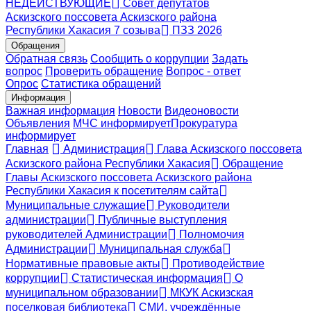
НЕДЕЙСТВУЮЩИЕ
Совет депутатов
Аскизского поссовета Аскизского района
Республики Хакасия 7 созыва
ПЗЗ 2026
Обращения
Обратная связь
Сообщить о коррупции
Задать
вопрос
Проверить обращение
Вопрос - ответ
Опрос
Статистика обращений
Информация
Важная информация
Новости
Видеоновости
Объявления
МЧС
информирует
Прокуратура
информирует
Главная
Администрация
Глава Аскизского поссовета
Аскизского района Республики Хакасия
Обращение
Главы Аскизского поссовета Аскизского района
Республики Хакасия к посетителям сайта
Муниципальные служащие
Руководители
администрации
Публичные выступления
руководителей Администрации
Полномочия
Администрации
Муниципальная служба
Нормативные правовые акты
Противодействие
коррупции
Статистическая информация
О
муниципальном образовании
МКУК Аскизская
поселковая библиотека
СМИ, учреждённые