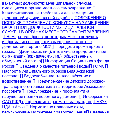
вакантных должностях муниципальной службы,
имеющихся в органе местного самоуправления
Квалификационные требования для замещения
должностей муниципальной службы
ПОЛОЖЕНИЕ О
ПОРЯДКЕ ПРОВЕДЕНИЯ КОНКУРСА НА ЗАМЕЩЕНИЕ
ВАКАНТНОЙ ДОЛЖНОСТИ МУНИЦИПАЛЬНОЙ
СЛУЖБЫ В ОРГАНАХ МЕСТНОГО САМОУПРАВЛЕНИЯ
Номера телефонов, по которым можно получить
информацию по вопросу замещения вакантных
должностей в органе МСУ
Порядок и время приема
граждан (физических лиц), в том числе представителей
организаций (юридических лиц), общественных
объединений органо
Информация Социального фонда
России
Сведения о качестве питьевой воды
ГО ЧС
Паспорт муниципального образования Аскизский
поссовет
Водоснабжение, теплоснабжение и
водоотведение
Предупреждение детского дорожно-
транспортного травматизма на территории Аскизского
поссовета
Предупреждение и профилактика
нарушений правил дорожного движения
Информация
ОАО РЖД профилактика травматизма граждан
МКУК
ЦДА п.Аскиз
Нормативно правовые акты,
регулирующие бюджетные правоотношения
Сведения