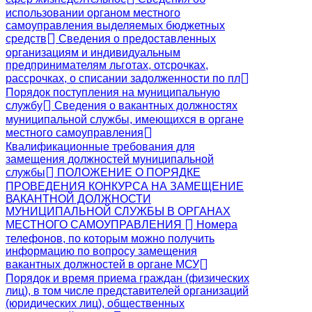
использовании органом местного
самоуправления выделяемых бюджетных
средств
Сведения о предоставленных
организациям и индивидуальным
предпринимателям льготах, отсрочках,
рассрочках, о списании задолженности по пл
Порядок поступления на муниципальную
службу
Сведения о вакантных должностях
муниципальной службы, имеющихся в органе
местного самоуправления
Квалификационные требования для
замещения должностей муниципальной
службы
ПОЛОЖЕНИЕ О ПОРЯДКЕ
ПРОВЕДЕНИЯ КОНКУРСА НА ЗАМЕЩЕНИЕ
ВАКАНТНОЙ ДОЛЖНОСТИ
МУНИЦИПАЛЬНОЙ СЛУЖБЫ В ОРГАНАХ
МЕСТНОГО САМОУПРАВЛЕНИЯ
Номера
телефонов, по которым можно получить
информацию по вопросу замещения
вакантных должностей в органе МСУ
Порядок и время приема граждан (физических
лиц), в том числе представителей организаций
(юридических лиц), общественных