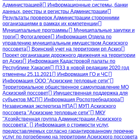
Администрацией
Информационные системы, банки
данных, реестры и регистры Администрации
Результаты проверок Администрации сторонними
организациями в рамках их компетенции
Муниципальные программы
Муниципальные закупки и
торги
Фотогалерея
Информация Отдела по
управлению муниципальным имуществом Аскизского
поссовета
Воинский учет на территории рп Аскиз
Проект организации дорожного движения на территории
рп Аскиз
Информация Кадастровой палаты по
Республике Хакасия
ПЗЗ в новой редакции 2020 год
отменены 25.11.2021
Информация ГО и ЧС
Информация ООО "Аскизские тепловые сети"
Территориальное общественное самоуправление МО
Аскизский поссовет
Имущественная поддержка для
субъектов МСП
Информация Роспотребнадзора
Независимая экспертиза НПА
МУП Аскизского
поссовета "Аскизские тепловые сети"
МКУ
"Хозяйственная группа Администрации Аскизского
поссовета"
Информация о стоимости услуг,
предоставляемых согласно гарантированному перечню
услуг по погребению на территории Аскизского поссовета