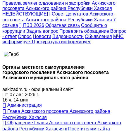
Правила землепользования и застройки Аскизского
поссовета Аскизского района Республики Хакасия
НЕДЕЙСТВУЮЩИЕ
Совет депутатов Аскизского
поссовета Аскизского района Республики Хакасия 7
созыва
ПЗЗ 2026
Обратная связь
Сообщить о
коррупции
Задать вопрос
Проверить обращение
Вопрос
- ответ
Опрос
Новости
Видеоновости
Объявления
МЧС
информирует
Прокуратура
информирует
Органы местного самоуправления
городского поселения Аскизского поссовета
Аскизского муниципального района
askizadm.ru - официальный сайт
Пт. 07 авг. 2026 г.
16 ч. 14 мин.
Администрация
Глава Аскизского поссовета Аскизского района
Республики Хакасия
Обращение Главы Аскизского поссовета Аскизского
района Республики Хакасия к Посетителям сайта