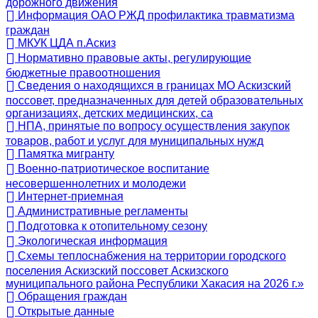
дорожного движения
Информация ОАО РЖД профилактика травматизма
граждан
МКУК ЦДА п.Аскиз
Нормативно правовые акты, регулирующие
бюджетные правоотношения
Сведения о находящихся в границах МО Аскизский
поссовет, предназначенных для детей образовательных
организациях, детских медицинских, са
НПА, принятые по вопросу осуществления закупок
товаров, работ и услуг для муниципальных нужд
Памятка мигранту
Военно-патриотическое воспитание
несовершеннолетних и молодежи
Интернет-приемная
Административные регламенты
Подготовка к отопительному сезону
Экологическая информация
Схемы теплоснабжения на территории городского
поселения Аскизский поссовет Аскизского
муниципального района Республики Хакасия на 2026 г.»
Обращения граждан
Открытые данные