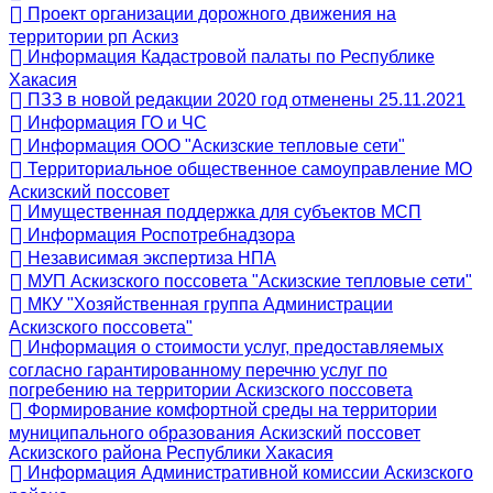
Проект организации дорожного движения на
территории рп Аскиз
Информация Кадастровой палаты по Республике
Хакасия
ПЗЗ в новой редакции 2020 год отменены 25.11.2021
Информация ГО и ЧС
Информация ООО "Аскизские тепловые сети"
Территориальное общественное самоуправление МО
Аскизский поссовет
Имущественная поддержка для субъектов МСП
Информация Роспотребнадзора
Независимая экспертиза НПА
МУП Аскизского поссовета "Аскизские тепловые сети"
МКУ "Хозяйственная группа Администрации
Аскизского поссовета"
Информация о стоимости услуг, предоставляемых
согласно гарантированному перечню услуг по
погребению на территории Аскизского поссовета
Формирование комфортной среды на территории
муниципального образования Аскизский поссовет
Аскизского района Республики Хакасия
Информация Административной комиссии Аскизского