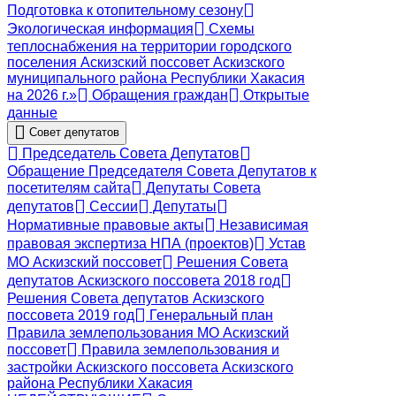
Подготовка к отопительному сезону
Экологическая информация
Схемы
теплоснабжения на территории городского
поселения Аскизский поссовет Аскизского
муниципального района Республики Хакасия
на 2026 г.»
Обращения граждан
Открытые
данные
Совет депутатов
Председатель Совета Депутатов
Обращение Председателя Совета Депутатов к
посетителям сайта
Депутаты Совета
депутатов
Сессии
Депутаты
Нормативные правовые акты
Независимая
правовая экспертиза НПА (проектов)
Устав
МО Аскизский поссовет
Решения Совета
депутатов Аскизского поссовета 2018 год
Решения Совета депутатов Аскизского
поссовета 2019 год
Генеральный план
Правила землепользования МО Аскизский
поссовет
Правила землепользования и
застройки Аскизского поссовета Аскизского
района Республики Хакасия