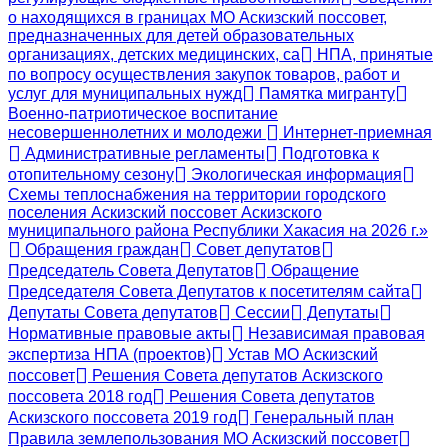
о находящихся в границах МО Аскизский поссовет,
предназначенных для детей образовательных
организациях, детских медицинских, са
НПА, принятые
по вопросу осуществления закупок товаров, работ и
услуг для муниципальных нужд
Памятка мигранту
Военно-патриотическое воспитание
несовершеннолетних и молодежи
Интернет-приемная
Административные регламенты
Подготовка к
отопительному сезону
Экологическая информация
Схемы теплоснабжения на территории городского
поселения Аскизский поссовет Аскизского
муниципального района Республики Хакасия на 2026 г.»
Обращения граждан
Совет депутатов
Председатель Совета Депутатов
Обращение
Председателя Совета Депутатов к посетителям сайта
Депутаты Совета депутатов
Сессии
Депутаты
Нормативные правовые акты
Независимая правовая
экспертиза НПА (проектов)
Устав МО Аскизский
поссовет
Решения Совета депутатов Аскизского
поссовета 2018 год
Решения Совета депутатов
Аскизского поссовета 2019 год
Генеральный план
Правила землепользования МО Аскизский поссовет