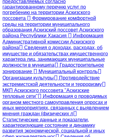
предоставляемых согласно
гарантированному перечню услуг по
погребению на территории Аскизского
поссовета
Формирование комфортной
среды на территории муниципального
образования Аскизский поссовет Аскизского
района Республики Хакасия
Информация
Административной комиссии Аскизского
района
Сведения о доходах, расходах, об
имуществе и обязательствах имущественного
характера лиц, занимающих муниципальные
должности в муниципа
Градостроительное
зонирование
Муниципальный контроль
Организации культуры
Противодействие
экстремистской деятельности и терроризму
МКП Аскизского поссовета "Аскизские
тепловые сети"
Информация о проводимых
органом местного самоуправления опросах и
иных мероприятиях, связанных с выявлением
мнения граждан (физических л
Статистические данные и показатели,
характеризующие состояние и динамику
развития экономической, социальной и иных
сфер жизнедеятельнос
Сведения об