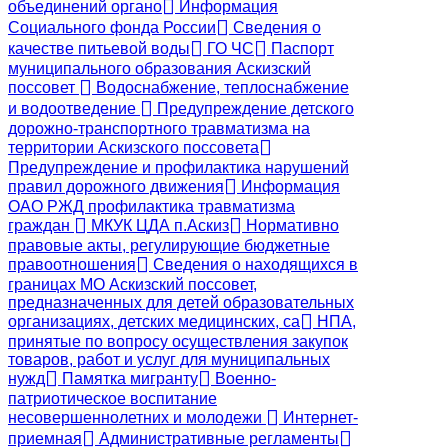
объединений органо
Информация
Социального фонда России
Сведения о
качестве питьевой воды
ГО ЧС
Паспорт
муниципального образования Аскизский
поссовет
Водоснабжение, теплоснабжение
и водоотведение
Предупреждение детского
дорожно-транспортного травматизма на
территории Аскизского поссовета
Предупреждение и профилактика нарушений
правил дорожного движения
Информация
ОАО РЖД профилактика травматизма
граждан
МКУК ЦДА п.Аскиз
Нормативно
правовые акты, регулирующие бюджетные
правоотношения
Сведения о находящихся в
границах МО Аскизский поссовет,
предназначенных для детей образовательных
организациях, детских медицинских, са
НПА,
принятые по вопросу осуществления закупок
товаров, работ и услуг для муниципальных
нужд
Памятка мигранту
Военно-
патриотическое воспитание
несовершеннолетних и молодежи
Интернет-
приемная
Административные регламенты