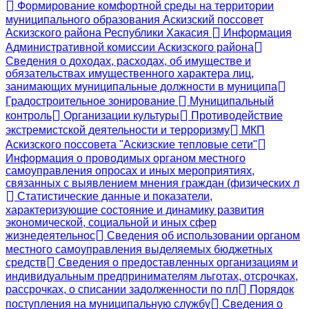
Формирование комфортной среды на территории
муниципального образования Аскизский поссовет
Аскизского района Республики Хакасия
Информация
Административной комиссии Аскизского района
Сведения о доходах, расходах, об имуществе и
обязательствах имущественного характера лиц,
занимающих муниципальные должности в муниципа
Градостроительное зонирование
Муниципальный
контроль
Организации культуры
Противодействие
экстремистской деятельности и терроризму
МКП
Аскизского поссовета "Аскизские тепловые сети"
Информация о проводимых органом местного
самоуправления опросах и иных мероприятиях,
связанных с выявлением мнения граждан (физических л
Статистические данные и показатели,
характеризующие состояние и динамику развития
экономической, социальной и иных сфер
жизнедеятельнос
Сведения об использовании органом
местного самоуправления выделяемых бюджетных
средств
Сведения о предоставленных организациям и
индивидуальным предпринимателям льготах, отсрочках,
рассрочках, о списании задолженности по пл
Порядок
поступления на муниципальную службу
Сведения о