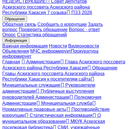
НЕДЕЙСТВУЮЩИЕ
Совет депутатов
Аскизского поссовета Аскизского района
Республики Хакасия 7 созыва
ПЗЗ 2026
Обращения
Обратная связь
Сообщить о коррупции
Задать
вопрос
Проверить обращение
Вопрос - ответ
Опрос
Статистика обращений
Информация
Важная информация
Новости
Видеоновости
Объявления
МЧС
информирует
Прокуратура
информирует
Главная
Администрация
Глава Аскизского поссовета
Аскизского района Республики Хакасия
Обращение
Главы Аскизского поссовета Аскизского района
Республики Хакасия к посетителям сайта
Муниципальные служащие
Руководители
администрации
Публичные выступления
руководителей Администрации
Полномочия
Администрации
Муниципальная служба
Нормативные правовые акты
Противодействие
коррупции
Статистическая информация
О
муниципальном образовании
МКУК Аскизская
поселковая библиотека
СМИ, учреждённые