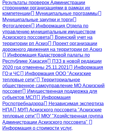
Результаты проверок Администрации
сторонними организациями в рамках их
компетенции
Муниципальные программы
Муниципальные закупки и торги
Фотогалерея
Информация Отдела по
управлению муниципальным имуществом
Аскизского поссовета
Воинский учет на
территории рп Аскиз
Проект организации
дорожного движения на территории рп Аскиз
Информация Кадастровой палаты по
Республике Хакасия
ПЗЗ в новой редакции
2020 год отменены 25.11.2021
Информация
ГО и ЧС
Информация ООО "Аскизские
тепловые сети"
Территориальное
общественное самоуправление МО Аскизский
поссовет
Имущественная поддержка для
субъектов МСП
Информация
Роспотребнадзора
Независимая экспертиза
НПА
МУП Аскизского поссовета "Аскизские
тепловые сети"
МКУ "Хозяйственная группа
Администрации Аскизского поссовета"
Информация о стоимости услуг,