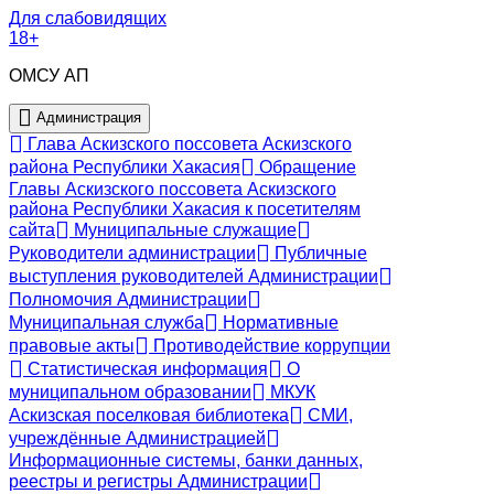
Для слабовидящих
18+
ОМСУ АП
Администрация
Глава Аскизского поссовета Аскизского
района Республики Хакасия
Обращение
Главы Аскизского поссовета Аскизского
района Республики Хакасия к посетителям
сайта
Муниципальные служащие
Руководители администрации
Публичные
выступления руководителей Администрации
Полномочия Администрации
Муниципальная служба
Нормативные
правовые акты
Противодействие коррупции
Статистическая информация
О
муниципальном образовании
МКУК
Аскизская поселковая библиотека
СМИ,
учреждённые Администрацией
Информационные системы, банки данных,
реестры и регистры Администрации