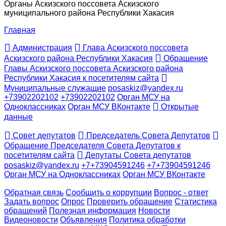
Органы Аскизского поссовета Аскизского
муниципального района Республики Хакасия
Главная
Администрация
Глава Аскизского поссовета
Аскизского района Республики Хакасия
Обращение
Главы Аскизского поссовета Аскизского района
Республики Хакасия к посетителям сайта
Муниципальные служащие
posaskiz@yandex.ru
+73902202102
+73902202102
Орган МСУ на
Одноклассниках
Орган МСУ ВКонтакте
Открытые
данные
Совет депутатов
Председатель Совета Депутатов
Обращение Председателя Совета Депутатов к
посетителям сайта
Депутаты Совета депутатов
posaskiz@yandex.ru
+7+73904591246
+7+73904591246
Орган МСУ на Одноклассниках
Орган МСУ ВКонтакте
Обратная связь
Сообщить о коррупции
Вопрос - ответ
Задать вопрос
Опрос
Проверить обращение
Статистика
обращений
Полезная информация
Новости
Видеоновости
Объявления
Политика обработки