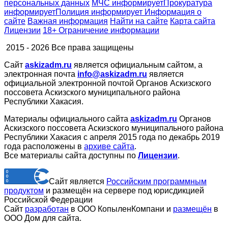
персональных данных
МЧС
информирует
Прокуратура
информирует
Полиция
информирует
Информация о
сайте
Важная информация
Найти на сайте
Карта сайта
Лицензии
18+ Ограничение информации
2015 - 2026 Все права защищены
Сайт
askizadm.ru
является официальным сайтом, а
электронная почта
info@askizadm.ru
является
официальной электронной почтой Органов Аскизского
поссовета Аскизского муниципального района
Республики Хакасия.
Материалы официального сайта
askizadm.ru
Органов
Аскизского поссовета Аскизского муниципального района
Республики Хакасия с апреля 2015 года по декабрь 2019
года расположены в
архиве сайта
.
Все материалы сайта доступны по
Лицензии
.
Сайт является
Российским программным
продуктом
и размещён на сервере под юрисдикцией
Российской Федерации
Сайт
разработан
в ООО КопыленКомпани и
размещён
в
ООО Дом для сайта.