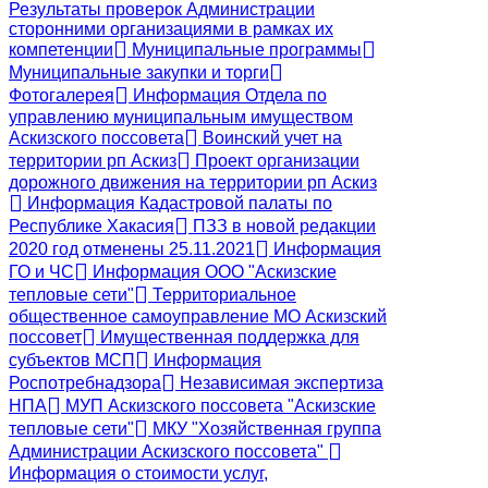
Результаты проверок Администрации
сторонними организациями в рамках их
компетенции
Муниципальные программы
Муниципальные закупки и торги
Фотогалерея
Информация Отдела по
управлению муниципальным имуществом
Аскизского поссовета
Воинский учет на
территории рп Аскиз
Проект организации
дорожного движения на территории рп Аскиз
Информация Кадастровой палаты по
Республике Хакасия
ПЗЗ в новой редакции
2020 год отменены 25.11.2021
Информация
ГО и ЧС
Информация ООО "Аскизские
тепловые сети"
Территориальное
общественное самоуправление МО Аскизский
поссовет
Имущественная поддержка для
субъектов МСП
Информация
Роспотребнадзора
Независимая экспертиза
НПА
МУП Аскизского поссовета "Аскизские
тепловые сети"
МКУ "Хозяйственная группа
Администрации Аскизского поссовета"
Информация о стоимости услуг,