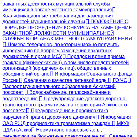
вакантных должностях муниципальной службы,
имеющихся в органе местного самоуправления
Квалификационные требования для замещения
должностей муниципальной службы
ПОЛОЖЕНИЕ О
ПОРЯДКЕ ПРОВЕДЕНИЯ КОНКУРСА НА ЗАМЕЩЕНИЕ
ВАКАНТНОЙ ДОЛЖНОСТИ МУНИЦИПАЛЬНОЙ
СЛУЖБЫ В ОРГАНАХ МЕСТНОГО САМОУПРАВЛЕНИЯ
Номера телефонов, по которым можно получить
информацию по вопросу замещения вакантных
должностей в органе МСУ
Порядок и время приема
граждан (физических лиц), в том числе представителей
организаций (юридических лиц), общественных
объединений органо
Информация Социального фонда
России
Сведения о качестве питьевой воды
ГО ЧС
Паспорт муниципального образования Аскизский
поссовет
Водоснабжение, теплоснабжение и
водоотведение
Предупреждение детского дорожно-
транспортного травматизма на территории Аскизского
поссовета
Предупреждение и профилактика
нарушений правил дорожного движения
Информация
ОАО РЖД профилактика травматизма граждан
МКУК
ЦДА п.Аскиз
Нормативно правовые акты,
регулирующие бюджетные правоотношения
Сведения