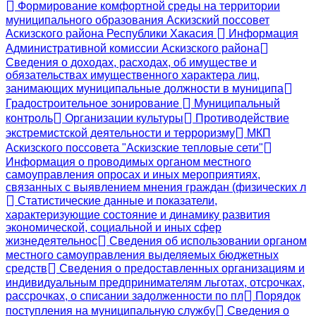
Формирование комфортной среды на территории
муниципального образования Аскизский поссовет
Аскизского района Республики Хакасия
Информация
Административной комиссии Аскизского района
Сведения о доходах, расходах, об имуществе и
обязательствах имущественного характера лиц,
занимающих муниципальные должности в муниципа
Градостроительное зонирование
Муниципальный
контроль
Организации культуры
Противодействие
экстремистской деятельности и терроризму
МКП
Аскизского поссовета "Аскизские тепловые сети"
Информация о проводимых органом местного
самоуправления опросах и иных мероприятиях,
связанных с выявлением мнения граждан (физических л
Статистические данные и показатели,
характеризующие состояние и динамику развития
экономической, социальной и иных сфер
жизнедеятельнос
Сведения об использовании органом
местного самоуправления выделяемых бюджетных
средств
Сведения о предоставленных организациям и
индивидуальным предпринимателям льготах, отсрочках,
рассрочках, о списании задолженности по пл
Порядок
поступления на муниципальную службу
Сведения о