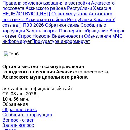
Правила землепользования и застройки Аскизского
поссовета Аскизского района Республики Хакасия
НЕДЕЙСТВУЮЩИЕ
Совет депутатов Аскизского
поссовета Аскизского района Республики Хакасия 7
созыва
ПЗЗ 2026
Обратная связь
Сообщить о
коррупции
Задать вопрос
Проверить обращение
Вопрос
- ответ
Опрос
Новости
Видеоновости
Объявления
МЧС
информирует
Прокуратура
информирует
Органы местного самоуправления
городского поселения Аскизского поссовета
Аскизского муниципального района
askizadm.ru - официальный сайт
Сб. 08 авг. 2026 г.
10 ч. 56 мин.
Обращения
Обратная связь
Сообщить о коррупции
Вопрос - ответ
Задать вопрос