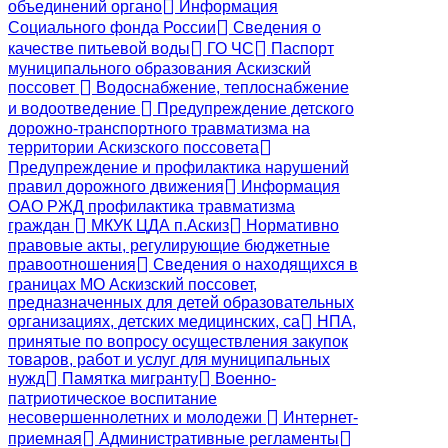
объединений органо
Информация
Социального фонда России
Сведения о
качестве питьевой воды
ГО ЧС
Паспорт
муниципального образования Аскизский
поссовет
Водоснабжение, теплоснабжение
и водоотведение
Предупреждение детского
дорожно-транспортного травматизма на
территории Аскизского поссовета
Предупреждение и профилактика нарушений
правил дорожного движения
Информация
ОАО РЖД профилактика травматизма
граждан
МКУК ЦДА п.Аскиз
Нормативно
правовые акты, регулирующие бюджетные
правоотношения
Сведения о находящихся в
границах МО Аскизский поссовет,
предназначенных для детей образовательных
организациях, детских медицинских, са
НПА,
принятые по вопросу осуществления закупок
товаров, работ и услуг для муниципальных
нужд
Памятка мигранту
Военно-
патриотическое воспитание
несовершеннолетних и молодежи
Интернет-
приемная
Административные регламенты