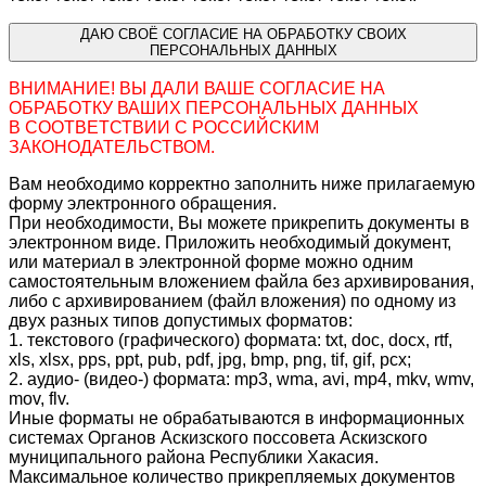
ДАЮ СВОЁ СОГЛАСИЕ НА ОБРАБОТКУ СВОИХ
ПЕРСОНАЛЬНЫХ ДАННЫХ
ВНИМАНИЕ! ВЫ ДАЛИ ВАШЕ СОГЛАСИЕ НА
ОБРАБОТКУ ВАШИХ ПЕРСОНАЛЬНЫХ ДАННЫХ
В СООТВЕТСТВИИ С РОССИЙСКИМ
ЗАКОНОДАТЕЛЬСТВОМ.
Вам необходимо корректно заполнить ниже прилагаемую
форму электронного обращения.
При необходимости, Вы можете прикрепить документы в
электронном виде. Приложить необходимый документ,
или материал в электронной форме можно одним
самостоятельным вложением файла без архивирования,
либо с архивированием (файл вложения) по одному из
двух разных типов допустимых форматов:
1. текстового (графического) формата: txt, doc, docx, rtf,
xls, xlsx, pps, ppt, pub, pdf, jpg, bmp, png, tif, gif, pcx;
2. аудио- (видео-) формата: mp3, wma, avi, mp4, mkv, wmv,
mov, flv.
Иные форматы не обрабатываются в информационных
системах Органов Аскизского поссовета Аскизского
муниципального района Республики Хакасия.
Максимальное количество прикрепляемых документов