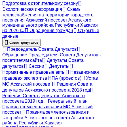
Подготовка к отопительному сезону
Экологическая информация
Схемы
теплоснабжения на территории городского
поселения Аскизский поссовет Аскизского
муниципального района Республики Хакасия
на 2026 г.»
Обращения граждан
Открытые
данные
Совет депутатов
Председатель Совета Депутатов
Обращение Председателя Совета Депутатов к
посетителям сайта
Депутаты Совета
депутатов
Сессии
Депутаты
Нормативные правовые акты
Независимая
правовая экспертиза НПА (проектов)
Устав
МО Аскизский поссовет
Решения Совета
депутатов Аскизского поссовета 2018 год
Решения Совета депутатов Аскизского
поссовета 2019 год
Генеральный план
Правила землепользования МО Аскизский
поссовет
Правила землепользования и
застройки Аскизского поссовета Аскизского
района Республики Хакасия