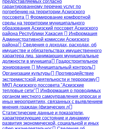
предоставляемых согласно
гарантированному перечню услуг по
погребению на территории Аскизского
поссовета
Формирование комфортной
среды на территории муниципального
образования Аскизский поссовет Аскизского
района Республики Хакасия
Информация
Административной комиссии Аскизского
района
Сведения о доходах, расходах, об
имуществе и обязательствах имущественного
характера лиц, занимающих муниципальные
должности в муниципа
Градостроительное
зонирование
Муниципальный контроль
Организации культуры
Противодействие
экстремистской деятельности и терроризму
МКП Аскизского поссовета "Аскизские
тепловые сети"
Информация о проводимых
органом местного самоуправления опросах и
иных мероприятиях, связанных с выявлением
мнения граждан (физических л
Статистические данные и показатели,
характеризующие состояние и динамику
развития экономической, социальной и иных
сфер жизнедеятельнос
Сведения об