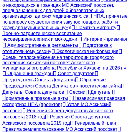
о находящихся в границах МО Аскизский поссовет,
предназначенных для детей образовательных
организациях, детских медицинских, са
НПА, принятые
по вопросу осуществления закупок товаров, работ и
услуг для муниципальных нужд
Памятка мигранту
Военно-патриотическое воспитание
несовершеннолетних и молодежи
Интернет-приемная
Административные регламенты
Подготовка к
отопительному сезону
Экологическая информация
Схемы теплоснабжения на территории городского
поселения Аскизский поссовет Аскизского
муниципального района Республики Хакасия на 2026 г.»
Обращения граждан
Совет депутатов
Председатель Совета Депутатов
Обращение
Председателя Совета Депутатов к посетителям сайта
Депутаты Совета депутатов
Сессии
Депутаты
Нормативные правовые акты
Независимая правовая
экспертиза НПА (проектов)
Устав МО Аскизский
поссовет
Решения Совета депутатов Аскизского
поссовета 2018 год
Решения Совета депутатов
Аскизского поссовета 2019 год
Генеральный план
Правила землепользования МО Аскизский поссовет