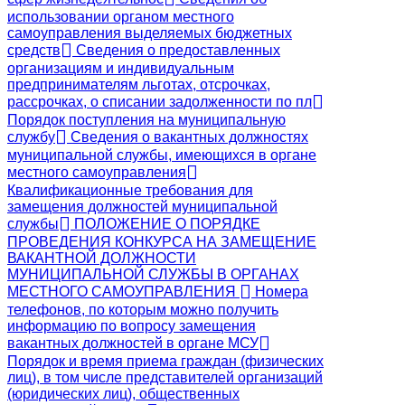
использовании органом местного
самоуправления выделяемых бюджетных
средств
Сведения о предоставленных
организациям и индивидуальным
предпринимателям льготах, отсрочках,
рассрочках, о списании задолженности по пл
Порядок поступления на муниципальную
службу
Сведения о вакантных должностях
муниципальной службы, имеющихся в органе
местного самоуправления
Квалификационные требования для
замещения должностей муниципальной
службы
ПОЛОЖЕНИЕ О ПОРЯДКЕ
ПРОВЕДЕНИЯ КОНКУРСА НА ЗАМЕЩЕНИЕ
ВАКАНТНОЙ ДОЛЖНОСТИ
МУНИЦИПАЛЬНОЙ СЛУЖБЫ В ОРГАНАХ
МЕСТНОГО САМОУПРАВЛЕНИЯ
Номера
телефонов, по которым можно получить
информацию по вопросу замещения
вакантных должностей в органе МСУ
Порядок и время приема граждан (физических
лиц), в том числе представителей организаций
(юридических лиц), общественных