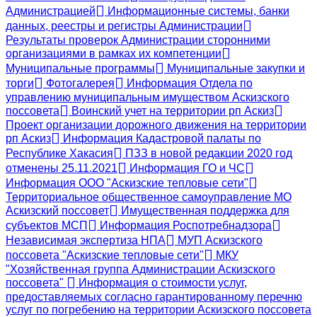
Администрацией
Информационные системы, банки
данных, реестры и регистры Администрации
Результаты проверок Администрации сторонними
организациями в рамках их компетенции
Муниципальные программы
Муниципальные закупки и
торги
Фотогалерея
Информация Отдела по
управлению муниципальным имуществом Аскизского
поссовета
Воинский учет на территории рп Аскиз
Проект организации дорожного движения на территории
рп Аскиз
Информация Кадастровой палаты по
Республике Хакасия
ПЗЗ в новой редакции 2020 год
отменены 25.11.2021
Информация ГО и ЧС
Информация ООО "Аскизские тепловые сети"
Территориальное общественное самоуправление МО
Аскизский поссовет
Имущественная поддержка для
субъектов МСП
Информация Роспотребнадзора
Независимая экспертиза НПА
МУП Аскизского
поссовета "Аскизские тепловые сети"
МКУ
"Хозяйственная группа Администрации Аскизского
поссовета"
Информация о стоимости услуг,
предоставляемых согласно гарантированному перечню
услуг по погребению на территории Аскизского поссовета