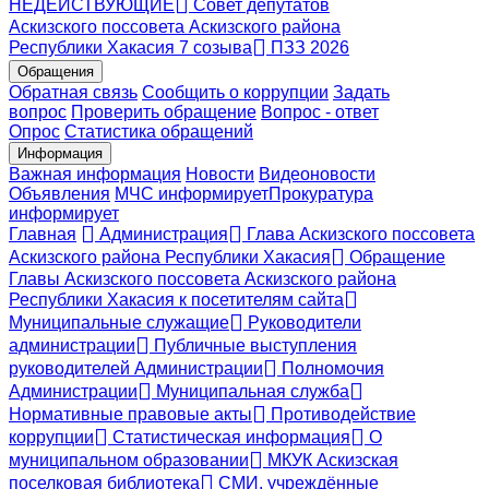
НЕДЕЙСТВУЮЩИЕ
Совет депутатов
Аскизского поссовета Аскизского района
Республики Хакасия 7 созыва
ПЗЗ 2026
Обращения
Обратная связь
Сообщить о коррупции
Задать
вопрос
Проверить обращение
Вопрос - ответ
Опрос
Статистика обращений
Информация
Важная информация
Новости
Видеоновости
Объявления
МЧС
информирует
Прокуратура
информирует
Главная
Администрация
Глава Аскизского поссовета
Аскизского района Республики Хакасия
Обращение
Главы Аскизского поссовета Аскизского района
Республики Хакасия к посетителям сайта
Муниципальные служащие
Руководители
администрации
Публичные выступления
руководителей Администрации
Полномочия
Администрации
Муниципальная служба
Нормативные правовые акты
Противодействие
коррупции
Статистическая информация
О
муниципальном образовании
МКУК Аскизская
поселковая библиотека
СМИ, учреждённые