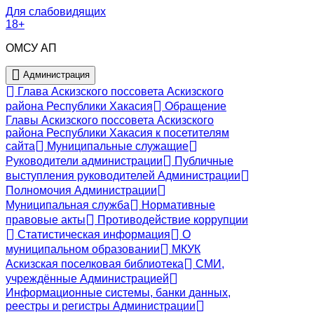
Для слабовидящих
18+
ОМСУ АП
Администрация
Глава Аскизского поссовета Аскизского
района Республики Хакасия
Обращение
Главы Аскизского поссовета Аскизского
района Республики Хакасия к посетителям
сайта
Муниципальные служащие
Руководители администрации
Публичные
выступления руководителей Администрации
Полномочия Администрации
Муниципальная служба
Нормативные
правовые акты
Противодействие коррупции
Статистическая информация
О
муниципальном образовании
МКУК
Аскизская поселковая библиотека
СМИ,
учреждённые Администрацией
Информационные системы, банки данных,
реестры и регистры Администрации