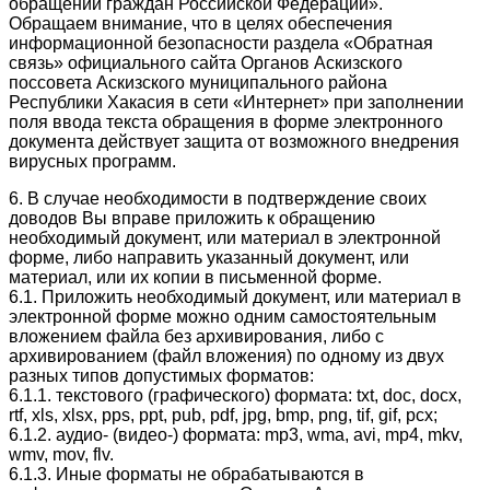
обращений граждан Российской Федерации».
Обращаем внимание, что в целях обеспечения
информационной безопасности раздела «Обратная
связь» официального сайта Органов Аскизского
поссовета Аскизского муниципального района
Республики Хакасия в сети «Интернет» при заполнении
поля ввода текста обращения в форме электронного
документа действует защита от возможного внедрения
вирусных программ.
6. В случае необходимости в подтверждение своих
доводов Вы вправе приложить к обращению
необходимый документ, или материал в электронной
форме, либо направить указанный документ, или
материал, или их копии в письменной форме.
6.1. Приложить необходимый документ, или материал в
электронной форме можно одним самостоятельным
вложением файла без архивирования, либо с
архивированием (файл вложения) по одному из двух
разных типов допустимых форматов:
6.1.1. текстового (графического) формата: txt, doc, docx,
rtf, xls, xlsx, pps, ppt, pub, pdf, jpg, bmp, png, tif, gif, pcx;
6.1.2. аудио- (видео-) формата: mp3, wma, avi, mp4, mkv,
wmv, mov, flv.
6.1.3. Иные форматы не обрабатываются в