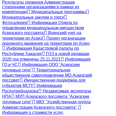
Результаты проверок Администрации
сторонними организациями в рамках их
компетенции
Муниципальные программы
Муниципальные закупки и торги
Фотогалерея
Информация Отдела по
управлению муниципальным имуществом
Аскизского поссовета
Воинский учет на
территории рп Аскиз
Проект организации
дорожного движения на территории рп Аскиз
Информация Кадастровой палаты по
Республике Хакасия
ПЗЗ в новой редакции
2020 год отменены 25.11.2021
Информация
ГО и ЧС
Информация ООО "Аскизские
тепловые сети"
Территориальное
общественное самоуправление МО Аскизский
поссовет
Имущественная поддержка для
субъектов МСП
Информация
Роспотребнадзора
Независимая экспертиза
НПА
МУП Аскизского поссовета "Аскизские
тепловые сети"
МКУ "Хозяйственная группа
Администрации Аскизского поссовета"
Информация о стоимости услуг,