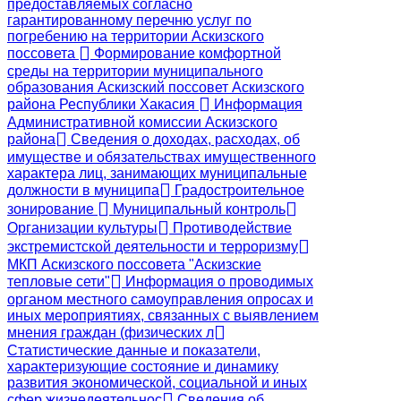
предоставляемых согласно
гарантированному перечню услуг по
погребению на территории Аскизского
поссовета
Формирование комфортной
среды на территории муниципального
образования Аскизский поссовет Аскизского
района Республики Хакасия
Информация
Административной комиссии Аскизского
района
Сведения о доходах, расходах, об
имуществе и обязательствах имущественного
характера лиц, занимающих муниципальные
должности в муниципа
Градостроительное
зонирование
Муниципальный контроль
Организации культуры
Противодействие
экстремистской деятельности и терроризму
МКП Аскизского поссовета "Аскизские
тепловые сети"
Информация о проводимых
органом местного самоуправления опросах и
иных мероприятиях, связанных с выявлением
мнения граждан (физических л
Статистические данные и показатели,
характеризующие состояние и динамику
развития экономической, социальной и иных
сфер жизнедеятельнос
Сведения об