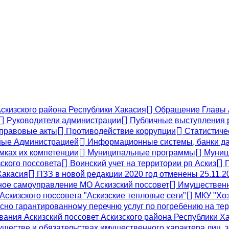
Аскизского района Республики Хакасия
Обращение Главы А
Руководители администрации
Публичные выступления 
правовые акты
Противодействие коррупции
Статистиче
ые Администрацией
Информационные системы, банки да
мках их компетенции
Муниципальные программы
Муници
ского поссовета
Воинский учет на территории рп Аскиз
П
Хакасия
ПЗЗ в новой редакции 2020 год отменены 25.11.2
ое самоуправление МО Аскизский поссовет
Имущественн
скизского поссовета "Аскизские тепловые сети"
МКУ "Хоз
сно гарантированному перечню услуг по погребению на тер
ания Аскизский поссовет Аскизского района Республики Х
муществе и обязательствах имущественного характера лиц