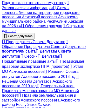
Подготовка к отопительному сезону
Экологическая информация
Схемы
теплоснабжения на территории городского
поселения Аскизский поссовет Аскизского
муниципального района Республики Хакасия
на 2026 г.»
Обращения граждан
Открытые
данные
Совет депутатов
Председатель Совета Депутатов
Обращение Председателя Совета Депутатов к
посетителям сайта
Депутаты Совета
депутатов
Сессии
Депутаты
Нормативные правовые акты
Независимая
правовая экспертиза НПА (проектов)
Устав
МО Аскизский поссовет
Решения Совета
депутатов Аскизского поссовета 2018 год
Решения Совета депутатов Аскизского
поссовета 2019 год
Генеральный план
Правила землепользования МО Аскизский
поссовет
Правила землепользования и
застройки Аскизского поссовета Аскизского
района Республики Хакасия