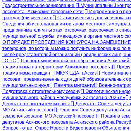
Градостроительное зонирование
Муниципальный контр
поссовета "Аскизские тепловые сети"
Информация о пров
граждан (физических л
Статистические данные и показат
Сведения об использовании органом местного самоупра
предпринимателям льготах, отсрочках, рассрочках, о спис
муниципальной службы, имеющихся в органе местного с
О ПОРЯДКЕ ПРОВЕДЕНИЯ КОНКУРСА НА ЗАМЕЩЕНИ
телефонов, по которым можно получить информацию по в
числе представителей организаций (юридических лиц), о
ГО ЧС
Паспорт муниципального образования Аскизский
травматизма на территории Аскизского поссовета
Предуп
травматизма граждан
МКУК ЦДА п.Аскиз
Нормативно 
поссовет, предназначенных для детей образовательных ор
муниципальных нужд
Памятка мигранту
Военно-патрио
Подготовка к отопительному сезону
Экологическая инф
муниципального района Республики Хакасия на 2026 г.»
Депутатов к посетителям сайта
Депутаты Совета депута
МО Аскизский поссовет
Решения Совета депутатов Аскиз
землепользования МО Аскизский поссовет
Правила земл
депутатов Аскизского поссовета Аскизского района Респу
Вопрос - ответ
Опрос
Новости
Видеоновости
Объявления