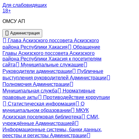
Для слабовидящих
18+
ОМСУ АП
Администрация
Глава Аскизского поссовета Аскизского
района Республики Хакасия
Обращение
Главы Аскизского поссовета Аскизского
района Республики Хакасия к посетителям
сайта
Муниципальные служащие
Руководители администрации
Публичные
выступления руководителей Администрации
Полномочия Администрации
Муниципальная служба
Нормативные
правовые акты
Противодействие коррупции
Статистическая информация
О
муниципальном образовании
МКУК
Аскизская поселковая библиотека
СМИ,
учреждённые Администрацией
Информационные системы, банки данных,
реестры и регистры Администрации