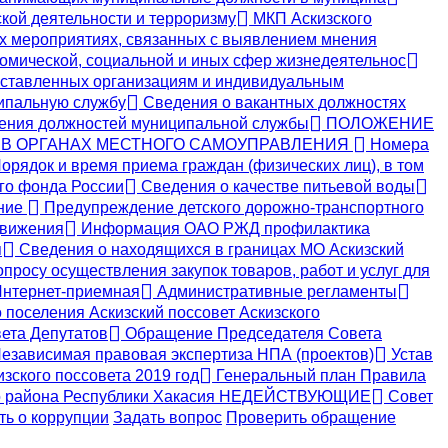
кой деятельности и терроризму
МКП Аскизского
х мероприятиях, связанных с выявлением мнения
номической, социальной и иных сфер жизнедеятельнос
ставленных организациям и индивидуальным
ипальную службу
Сведения о вакантных должностях
ения должностей муниципальной службы
ПОЛОЖЕНИЕ
 В ОРГАНАХ МЕСТНОГО САМОУПРАВЛЕНИЯ
Номера
орядок и время приема граждан (физических лиц), в том
о фонда России
Сведения о качестве питьевой воды
ение
Предупреждение детского дорожно-транспортного
движения
Информация ОАО РЖД профилактика
я
Сведения о находящихся в границах МО Аскизский
просу осуществления закупок товаров, работ и услуг для
нтернет-приемная
Административные регламенты
поселения Аскизский поссовет Аскизского
ета Депутатов
Обращение Председателя Совета
езависимая правовая экспертиза НПА (проектов)
Устав
зского поссовета 2019 год
Генеральный план Правила
кого района Республики Хакасия НЕДЕЙСТВУЮЩИЕ
Совет
ь о коррупции
Задать вопрос
Проверить обращение