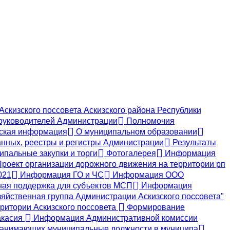
скизского поссовета Аскизского района Республики
руководителей Администрации
Полномочия
ская информация
О муниципальном образовании
нных, реестры и регистры Администрации
Результаты
пальные закупки и торги
Фотогалерея
Информация
роект организации дорожного движения на территории рп
021
Информация ГО и ЧС
Информация ООО
ая поддержка для субъектов МСП
Информация
яйственная группа Администрации Аскизского поссовета"
ритории Аскизского поссовета
Формирование
акасия
Информация Административной комиссии
, занимающих муниципальные должности в муниципа