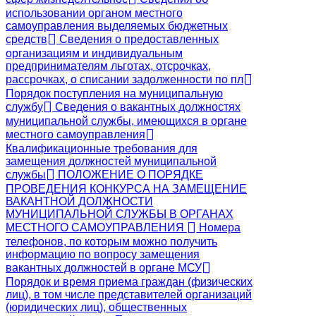
использовании органом местного
самоуправления выделяемых бюджетных
средств
Сведения о предоставленных
организациям и индивидуальным
предпринимателям льготах, отсрочках,
рассрочках, о списании задолженности по пл
Порядок поступления на муниципальную
службу
Сведения о вакантных должностях
муниципальной службы, имеющихся в органе
местного самоуправления
Квалификационные требования для
замещения должностей муниципальной
службы
ПОЛОЖЕНИЕ О ПОРЯДКЕ
ПРОВЕДЕНИЯ КОНКУРСА НА ЗАМЕЩЕНИЕ
ВАКАНТНОЙ ДОЛЖНОСТИ
МУНИЦИПАЛЬНОЙ СЛУЖБЫ В ОРГАНАХ
МЕСТНОГО САМОУПРАВЛЕНИЯ
Номера
телефонов, по которым можно получить
информацию по вопросу замещения
вакантных должностей в органе МСУ
Порядок и время приема граждан (физических
лиц), в том числе представителей организаций
(юридических лиц), общественных