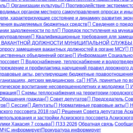
оль
Организации культуры
Противодействие экстремистс
одимых органом местного самоуправления опросах и ины
ели, характеризующие состояние и динамику развития эко
вления выделяемых бюджетных средств
Сведения о предо
ании задолженности по пл
Порядок поступления на муниц
амоуправления
Квалификационные требования для замещ
Е ВАКАНТНОЙ ДОЛЖНОСТИ МУНИЦИПАЛЬНОЙ СЛУЖБЫ
опросу замещения вакантных должностей в органе МСУ
П
бщественных объединений органо
Информация Социальног
 поссовет
Водоснабжение, теплоснабжение и водоотвед
реждение и профилактика нарушений правил дорожного 
правовые акты, регулирующие бюджетные правоотношени
ганизациях, детских медицинских, са
НПА, принятые по во
тическое воспитание несовершеннолетних и молодежи
И
ормация
Схемы теплоснабжения на территории городского 
Обращения граждан
Совет депутатов
Председатель Сов
тов
Сессии
Депутаты
Нормативные правовые акты
Н
ского поссовета 2018 год
Решения Совета депутатов Аски
епользования и застройки Аскизского поссовета Аскизс
блики Хакасия 7 созыва
ПЗЗ 2026
Обратная связь
Сообщит
МЧС
информирует
Прокуратура
информирует