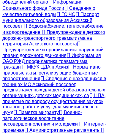
объединений органо
Информация
Социального фонда России
Сведения о
качестве питьевой воды
ГО ЧС
Паспорт
муниципального образования Аскизский
поссовет
Водоснабжение, теплоснабжение
и водоотведение
Предупреждение детского
дорожно-транспортного травматизма на
территории Аскизского поссовета
Предупреждение и профилактика нарушений
правил дорожного движения
Информация
ОАО РЖД профилактика травматизма
граждан
МКУК ЦДА п.Аскиз
Нормативно
правовые акты, регулирующие бюджетные
правоотношения
Сведения о находящихся в
границах МО Аскизский поссовет,
предназначенных для детей образовательных
организациях, детских медицинских, са
НПА,
принятые по вопросу осуществления закупок
товаров, работ и услуг для муниципальных
нужд
Памятка мигранту
Военно-
патриотическое воспитание
несовершеннолетних и молодежи
Интернет-
приемная
Административные регламенты