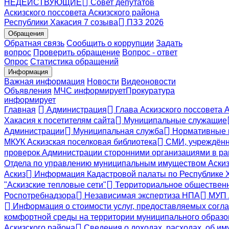
НЕДЕЙСТВУЮЩИЕ
Совет депутатов
Аскизского поссовета Аскизского района
Республики Хакасия 7 созыва
ПЗЗ 2026
Обращения
Обратная связь
Сообщить о коррупции
Задать
вопрос
Проверить обращение
Вопрос - ответ
Опрос
Статистика обращений
Информация
Важная информация
Новости
Видеоновости
Объявления
МЧС
информирует
Прокуратура
информирует
Главная
Администрация
Глава Аскизского поссовета 
Хакасия к посетителям сайта
Муниципальные служащие
Администрации
Муниципальная служба
Нормативные 
МКУК Аскизская поселковая библиотека
СМИ, учреждённ
проверок Администрации сторонними организациями в ра
Отдела по управлению муниципальным имуществом Аскиз
Аскиз
Информация Кадастровой палаты по Республике 
"Аскизские тепловые сети"
Территориальное общественн
Роспотребнадзора
Независимая экспертиза НПА
МУП А
Информация о стоимости услуг, предоставляемых согла
комфортной среды на территории муниципального образов
Аскизского района
Сведения о доходах, расходах, об и